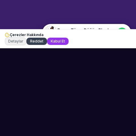
Planlama" hakkında bilgi almak
istiyorum.
Beyaz Tören Düğün Planlama
Çerezler Hakkında
Şu an çevrimiçi
Detaylar
Reddet
Kabul Et
Sahne Ustaları
Etkinliğiniz için mükemmel sanatçıyı bulun.
Düğün, parti ve kurumsal etkinlikler için
binlerce sanatçı arasından seçim yapın.