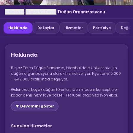
Anasayfa
Dugun Ve Davet
/
/
Düğün Organizasyonu
Hakkında
Detaylar
Hizmetler
Portfolyo
Değer
Hakkında
Beyaz Tören Düğün Planlama, İstanbul'da etkinlikleriniz için
düğün organizasyonu olarak hizmet veriyor. Fiyatlar ₺15.000
– ₺42.000 aralığında değişiyor.
Geleneksel beyaz düğün törenlerinden modern konseptlere
kadar geniş hizmet yelpazesi. Tecrübeli organizasyon ekibi.
▼ Devamını göster
Sunulan Hizmetler