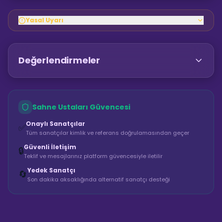
Yasal Uyarı
Değerlendirmeler
Sahne Ustaları Güvencesi
Onaylı Sanatçılar
✅
Tüm sanatçılar kimlik ve referans doğrulamasından geçer
Güvenli İletişim
🔒
Teklif ve mesajlarınız platform güvencesiyle iletilir
Yedek Sanatçı
🔄
Son dakika aksaklığında alternatif sanatçı desteği