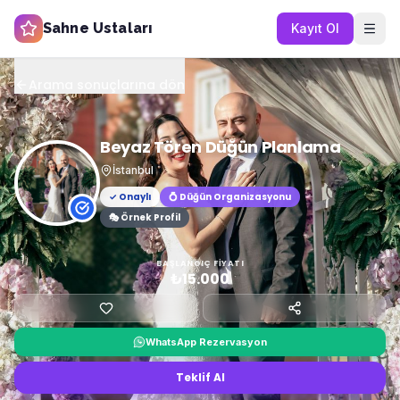
Sahne Ustaları
Kayıt Ol
Arama sonuçlarına dön
Beyaz Tören Düğün Planlama
İstanbul
✓ Onaylı
💍
Düğün Organizasyonu
🎭 Örnek Profil
BAŞLANGIÇ FIYATI
₺15.000
WhatsApp Rezervasyon
Teklif Al