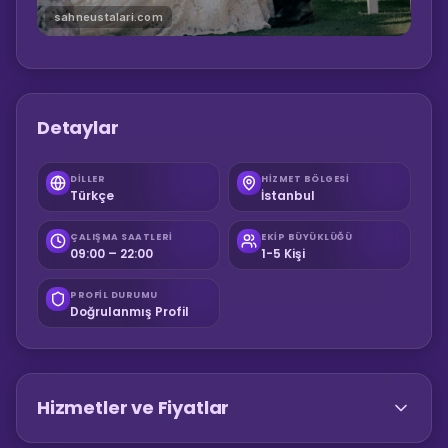
sahneustalari.com
Detaylar
DILLER
HIZMET BÖLGESI
Türkçe
İstanbul
ÇALIŞMA SAATLERI
EKIP BÜYÜKLÜĞÜ
09:00 – 22:00
1-5 Kişi
PROFIL DURUMU
Doğrulanmış Profil
Hizmetler ve Fiyatlar