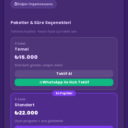
💍
Düğün Organizasyonu
Paketler & Süre Seçenekleri
Tahmini fiyatlar · Kesin fiyat için teklif alın
3 Saat
Temel
₺15.000
Standart gösteri, ulaşım dahil
Teklif Al
WhatsApp ile Hızlı Teklif
En Popüler
5 Saat
Standart
₺22.000
Uzun program + ara gösteriler