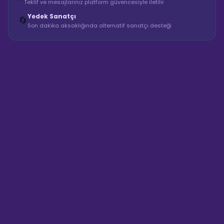
Teklif ve mesajlarınız platform güvencesiyle iletilir
Yedek Sanatçı
🔄
Son dakika aksaklığında alternatif sanatçı desteği
Sahne Ustaları
Sanatçı hakkında bilgi al
Merhaba! "Özel Gün Limuzin