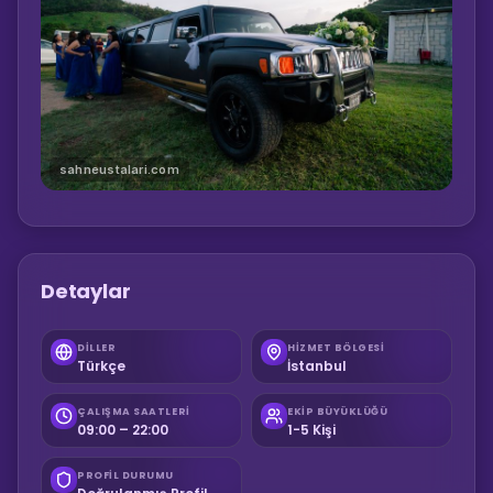
sahneustalari.com
Detaylar
DILLER
HIZMET BÖLGESI
Türkçe
İstanbul
ÇALIŞMA SAATLERI
EKIP BÜYÜKLÜĞÜ
09:00 – 22:00
1-5 Kişi
PROFIL DURUMU