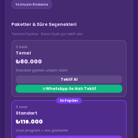
✨
Limuzin Kiralama
Paketler & Süre Seçenekleri
Tahmini fiyatlar · Kesin fiyat için teklif alın
3 Saat
Temel
₺80.000
Standart gösteri, ulaşım dahil
Teklif Al
WhatsApp ile Hızlı Teklif
En Popüler
5 Saat
Standart
₺116.000
Uzun program + ara gösteriler