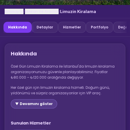
Anasayfa
Mekan Ve Araclar
/
/
Limuzin Kiralama
Hakkında
Detaylar
Hizmetler
Portfolyo
Değer
Hakkında
Özel Gün Limuzin Kiralama ile İstanbul'da limuzin kiralama
organizasyonunuzu güvenle planlayabilirsiniz. Fiyatlar
₺80.000 – ₺120.000 aralığında değişiyor.
Her özel gün için limuzin kiralama hizmeti. Doğum günü,
yıldönümü ve sürpriz organizasyonlar için VIP araç.
▼ Devamını göster
Sunulan Hizmetler