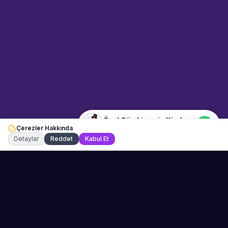
Kiralama" hakkında bilgi almak
mı istiyorsunuz? Mesajınızı
yazın, WhatsApp üzerinden
bağlanalım.
12:41
📍
mekan-ve-araclar · İstanbul
Merhaba! "Özel Gün Limuzin
Kiralama" hakkında bilgi almak
istiyorum.
Özel Gün Limuzin Kiralama
Çerezler Hakkında
Şu an çevrimiçi
Detaylar
Reddet
Kabul Et
Sahne Ustaları