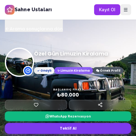
Sahne Ustaları
Kayıt Ol
Arama sonuçlarına dön
Özel Gün Limuzin Kiralama
İstanbul
✓ Onaylı
✨
Limuzin Kiralama
🎭 Örnek Profil
BAŞLANGIÇ FIYATI
₺80.000
WhatsApp Rezervasyon
Teklif Al