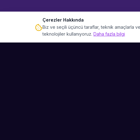
Çerezler Hakkında
Biz ve seçili üçüncü taraflar, teknik amaçlarla
teknolojiler kullanıyoruz.
Daha fazla bilgi
Sahne Ustaları
Etkinliğiniz için mükemmel sanatçıyı bulun.
Düğün, parti ve kurumsal etkinlikler için
binlerce sanatçı arasından seçim yapın.