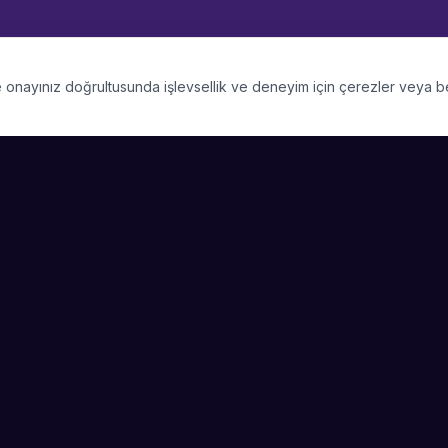
 ve onayınız doğrultusunda işlevsellik ve deneyim için çerezler veya 
PLATFORM
SIRKET
Kategoriler
Hakkimizda
Şehirler
Blog
Etkinlik Talepleri
Kariyer
Video Galerisi
Basin & Medya
Başarı Hikayeleri
Nasıl Çalışır