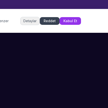
Müşteri Hizmetleri
benzer
Detaylar
Reddet
Kabul Et
Şu an çevrimiçi
DESTEK
İLETIŞIM
Büyükçekmece,
SSS
İstanbul
İletişim
0 850 302 53 52
Hizmet Politikası
info@sahneustalari.com
İptal ve Cayma
Yardım Merkezi
Ödeme Politikası