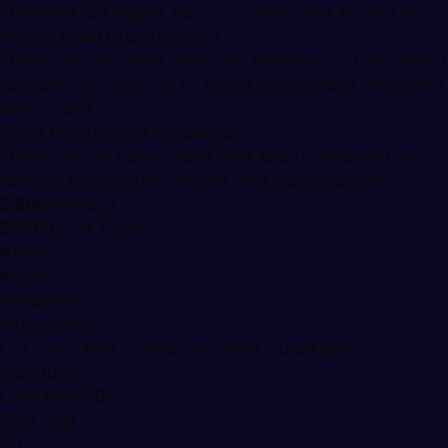
Etkinliğiniz İçin Düğün, Parti, Kurumsal, Kına, Festival ve
Doğum Günü Organizasyonu
Türkiye'nin #1 etkinlik sanatçıları platformu — profesyonel
sanatçılar, müzisyenler ve hizmet sağlayıcılarla etkinliğinizi
unutulmaz kılın.
Erken Rezervasyon Kampanyası
Etkinliğinize 30 gün ve daha fazla kala rezervasyon yapın,
katılımcı sanatçılarda otomatik %10 indirim kazanın.
2.900+
Sanatçı
255+
Etkinlik Talebi
81
Şehir
83
Şehir
Kategoriler
Müzisyenler
Caz, rock, halk ve klasik müzikten oluşan geniş
repertuvar.
Canlı Müzik Grubu
Fasıl Ekibi
DJ