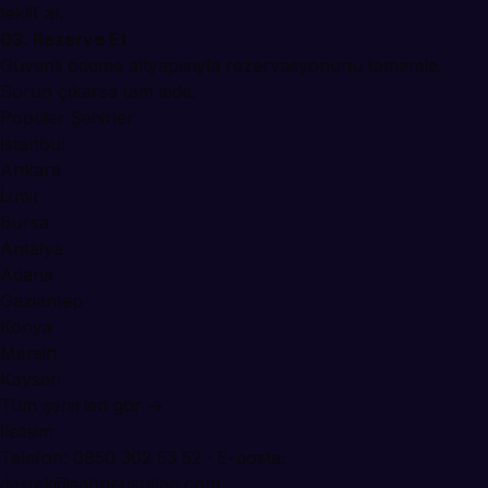
teklif al.
03. Rezerve Et
Güvenli ödeme altyapısıyla rezervasyonunu tamamla.
Sorun çıkarsa tam iade.
Popüler Şehirler
İstanbul
Ankara
İzmir
Bursa
Antalya
Adana
Gaziantep
Konya
Mersin
Kayseri
Tüm şehirleri gör →
İletişim
Telefon:
0850 302 53 52
· E-posta:
destek@sahneustalari.com