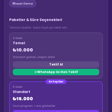
💃
Bayan Dansçı
Paketler & Süre Seçenekleri
Tahmini fiyatlar · Kesin fiyat için teklif alın
3 Saat
Temel
₺10.000
Standart gösteri, ulaşım dahil
Teklif Al
WhatsApp ile Hızlı Teklif
En Popüler
5 Saat
Standart
₺15.000
Uzun program + ara gösteriler