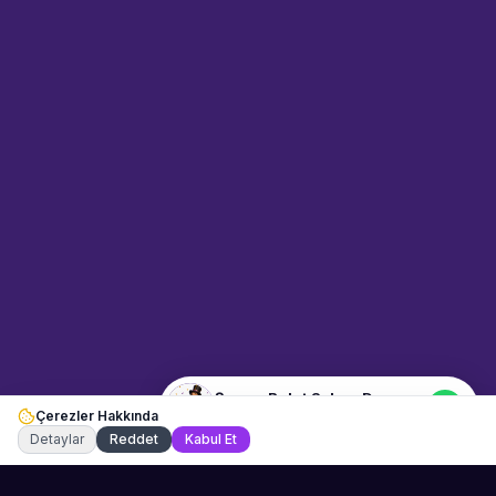
Sahne Ustaları
Sanatçı hakkında bilgi al
Merhaba! "Şeyma Bulut Sahne
Dansçısı" hakkında bilgi almak
mı istiyorsunuz? Mesajınızı
yazın, WhatsApp üzerinden
bağlanalım.
21:31
📍
dans-ve-gosteri · Muğla
Merhaba! "Şeyma Bulut Sahne
Dansçısı" hakkında bilgi almak
istiyorum.
Şeyma Bulut Sahne Dansçısı
Çerezler Hakkında
Şu an çevrimiçi
Detaylar
Reddet
Kabul Et