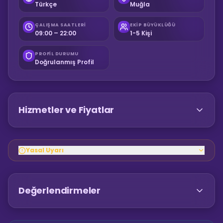
Türkçe
Muğla
ÇALIŞMA SAATLERI
EKIP BÜYÜKLÜĞÜ
09:00 – 22:00
1-5 Kişi
PROFIL DURUMU
Doğrulanmış Profil
Hizmetler ve Fiyatlar
Yasal Uyarı
Değerlendirmeler