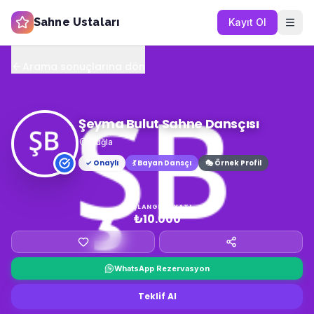
Sahne Ustaları
Kayıt Ol
Arama sonuçlarına dön
Şeyma Bulut Sahne Dansçısı
Muğla
✓ Onaylı
💃
Bayan Dansçı
🎭 Örnek Profil
BAŞLANGIÇ FIYATI
₺10.000
WhatsApp Rezervasyon
Teklif Al