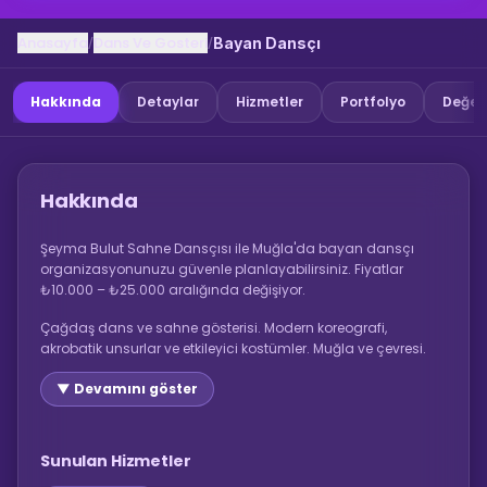
Anasayfa
Dans Ve Gosteri
/
/
Bayan Dansçı
Hakkında
Detaylar
Hizmetler
Portfolyo
Değer
Hakkında
Şeyma Bulut Sahne Dansçısı ile Muğla'da bayan dansçı
organizasyonunuzu güvenle planlayabilirsiniz. Fiyatlar
₺10.000 – ₺25.000 aralığında değişiyor.
Çağdaş dans ve sahne gösterisi. Modern koreografi,
akrobatik unsurlar ve etkileyici kostümler. Muğla ve çevresi.
▼ Devamını göster
Sunulan Hizmetler