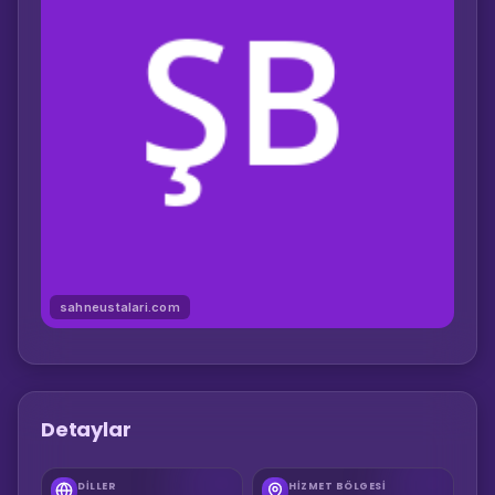
sahneustalari.com
Detaylar
DILLER
HIZMET BÖLGESI