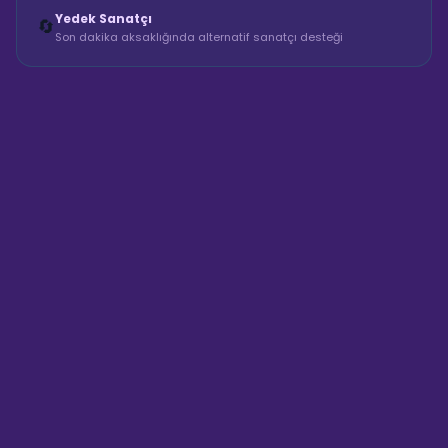
Yedek Sanatçı
🔄
Son dakika aksaklığında alternatif sanatçı desteği
Sahne Ustaları
Sanatçı hakkında bilgi al
Merhaba! "Koray Ses Ses
Sistemi & Teknik Hizmet"
hakkında bilgi almak mı