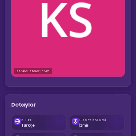
sahneustalari.com
Detaylar
DILLER
HIZMET BÖLGESI
Türkçe
İzmir