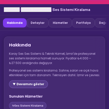
Anasayfa
Etkinlik Ekipmanlari
/
/
Ses Sistemi Kiralama
Hakkında
Detaylar
Hizmetler
Portfolyo
Değer
Hakkında
Koray Ses Ses Sistemi & Teknik Hizmet, İzmir'de profesyonel
ses sistemi kiralama hizmeti sunuyor. Fiyatlar ₺4.000 –
₺27.500 aralığında değişiyor.
Profesyonel ses sistemi kiralama. Sahne, salon ve açık hava
etkinlikleri için tam donanım. Teknisyen dahil. İzmir ve çevresi.
▼ Devamını göster
Sunulan Hizmetler
✨
Ses Sistemi Kiralama