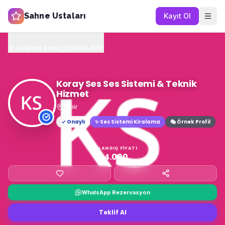
Sahne Ustaları
Kayıt Ol
Arama sonuçlarına dön
Koray Ses Ses Sistemi & Teknik
Hizmet
İzmir
✓ Onaylı
✨
Ses Sistemi Kiralama
🎭 Örnek Profil
BAŞLANGIÇ FIYATI
₺4.000
WhatsApp Rezervasyon
Teklif Al