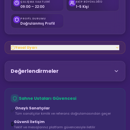
ÇALIŞMA SAATLERI
EKIP BÜYÜKLÜĞÜ
09:00 – 22:00
1-5 Kişi
PROFIL DURUMU
Doğrulanmış Profil
Yasal Uyarı
Değerlendirmeler
Sahne Ustaları Güvencesi
Onaylı Sanatçılar
✅
Tüm sanatçılar kimlik ve referans doğrulamasından geçer
Güvenli İletişim
🔒
Teklif ve mesajlarınız platform güvencesiyle iletilir