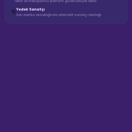
Teklif ve mesajlarınız platform güvencesiyle iletilir
Yedek Sanatçı
🔄
Son dakika aksaklığında alternatif sanatçı desteği
Sahne Ustaları
Sanatçı hakkında bilgi al
Merhaba! "Alper Event Parti
Villası & Etkinlik Mekanı"