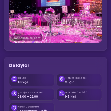
sahneustalari.com
Detaylar
DILLER
HIZMET BÖLGESI
Türkçe
Muğla
ÇALIŞMA SAATLERI
EKIP BÜYÜKLÜĞÜ
09:00 – 22:00
1-5 Kişi
PROFIL DURUMU
Doğrulanmış Profil