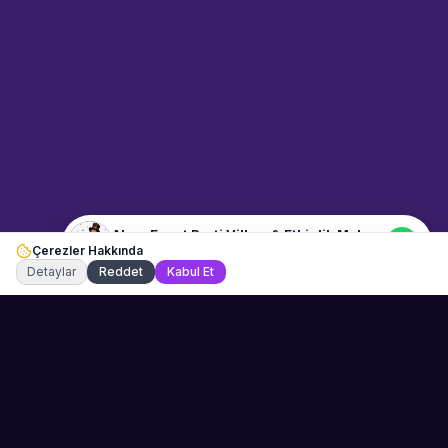
hakkında bilgi almak mı
istiyorsunuz? Mesajınızı yazın,
WhatsApp üzerinden
bağlanalım.
07:27
📍
mekan-ve-araclar · Muğla
Merhaba! "Alper Event Parti
Villası & Etkinlik Mekanı"
hakkında bilgi almak istiyorum.
Alper Event Parti Villası & Etkinlik Mekanı
Çerezler Hakkında
Şu an çevrimiçi
Detaylar
Reddet
Kabul Et
Sahne Ustaları