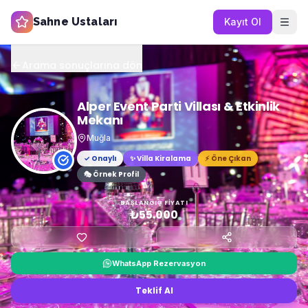
Sahne Ustaları
Kayıt Ol
Arama sonuçlarına dön
Alper Event Parti Villası & Etkinlik
Mekanı
Muğla
✓ Onaylı
✨
Villa Kiralama
⚡ Öne Çıkan
🎭 Örnek Profil
BAŞLANGIÇ FIYATI
₺55.000
WhatsApp Rezervasyon
Teklif Al