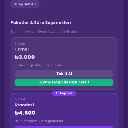
✨
Top Havuzu
Paketler & Süre Seçenekleri
Tahmini fiyatlar · Kesin fiyat için teklif alın
3 Saat
Temel
₺3.000
Standart gösteri, ulaşım dahil
Teklif Al
WhatsApp ile Hızlı Teklif
En Popüler
5 Saat
Standart
₺4.500
Uzun program + ara gösteriler