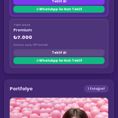
Teklif Al
WhatsApp ile Hızlı Teklif
Tam Gece
Premium
₺7.000
Sınırsız süre, VIP hizmet
Teklif Al
WhatsApp ile Hızlı Teklif
Portfolyo
1
Fotoğraf