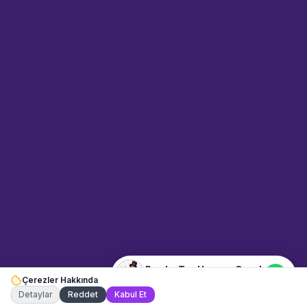
Sahne Ustaları
Sanatçı hakkında bilgi al
Merhaba! "Pembe Top Havuzu
Çocuk" hakkında bilgi almak mı
istiyorsunuz? Mesajınızı yazın,
WhatsApp üzerinden
bağlanalım.
18:08
📍
cocuk-eglencesi · İstanbul
Merhaba! "Pembe Top Havuzu
Çocuk" hakkında bilgi almak
istiyorum.
Pembe Top Havuzu Çocuk
Çerezler Hakkında
Şu an çevrimiçi
Detaylar
Reddet
Kabul Et