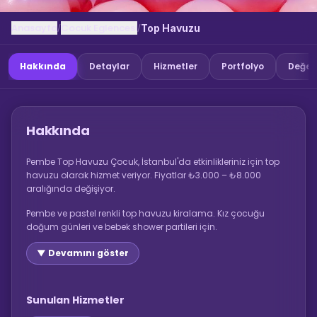
Anasayfa
Cocuk Eglencesi
/
/
Top Havuzu
Hakkında
Detaylar
Hizmetler
Portfolyo
Değer
Hakkında
Pembe Top Havuzu Çocuk, İstanbul'da etkinlikleriniz için top
havuzu olarak hizmet veriyor. Fiyatlar ₺3.000 – ₺8.000
aralığında değişiyor.
Pembe ve pastel renkli top havuzu kiralama. Kız çocuğu
doğum günleri ve bebek shower partileri için.
▼ Devamını göster
Sunulan Hizmetler