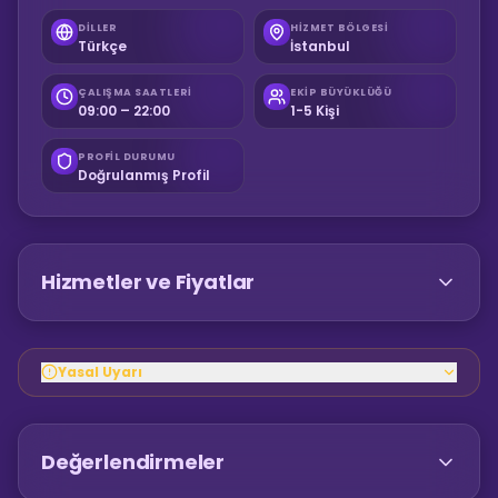
DILLER
HIZMET BÖLGESI
Türkçe
İstanbul
ÇALIŞMA SAATLERI
EKIP BÜYÜKLÜĞÜ
09:00 – 22:00
1-5 Kişi
PROFIL DURUMU
Doğrulanmış Profil
Hizmetler ve Fiyatlar
Yasal Uyarı
Değerlendirmeler