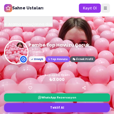
Sahne Ustaları
Kayıt Ol
Arama sonuçlarına dön
Pembe Top Havuzu Çocuk
İstanbul
✓ Onaylı
✨
Top Havuzu
🎭 Örnek Profil
BAŞLANGIÇ FIYATI
₺3.000
WhatsApp Rezervasyon
Teklif Al