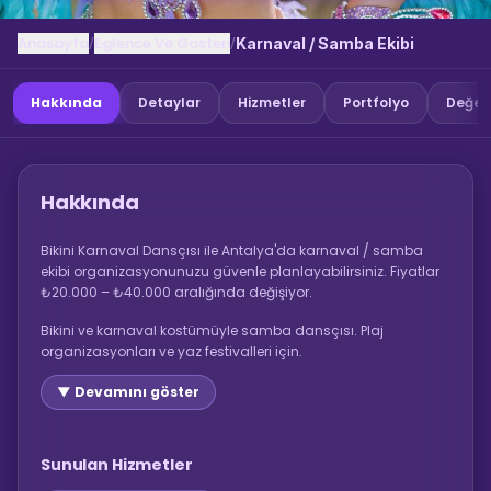
Anasayfa
Eglence Ve Gosteri
/
/
Karnaval / Samba Ekibi
Hakkında
Detaylar
Hizmetler
Portfolyo
Değer
Hakkında
Bikini Karnaval Dansçısı ile Antalya'da karnaval / samba
ekibi organizasyonunuzu güvenle planlayabilirsiniz. Fiyatlar
₺20.000 – ₺40.000 aralığında değişiyor.
Bikini ve karnaval kostümüyle samba dansçısı. Plaj
organizasyonları ve yaz festivalleri için.
▼ Devamını göster
Sunulan Hizmetler