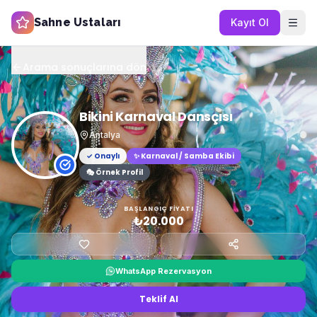
Sahne Ustaları
Kayıt Ol
Arama sonuçlarına dön
Bikini Karnaval Dansçısı
Antalya
✓ Onaylı
✨
Karnaval / Samba Ekibi
🎭 Örnek Profil
BAŞLANGIÇ FIYATI
₺20.000
WhatsApp Rezervasyon
Teklif Al