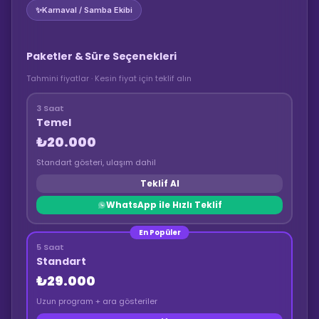
✨
Karnaval / Samba Ekibi
Paketler & Süre Seçenekleri
Tahmini fiyatlar · Kesin fiyat için teklif alın
3 Saat
Temel
₺20.000
Standart gösteri, ulaşım dahil
Teklif Al
WhatsApp ile Hızlı Teklif
En Popüler
5 Saat
Standart
₺29.000
Uzun program + ara gösteriler