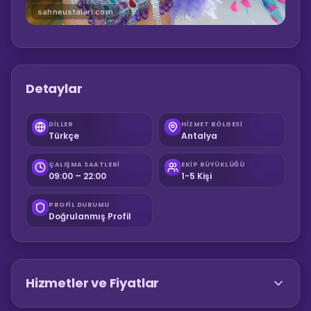
sahneustalari.com
Detaylar
DILLER
HIZMET BÖLGESI
Türkçe
Antalya
ÇALIŞMA SAATLERI
EKIP BÜYÜKLÜĞÜ
09:00 – 22:00
1-5 Kişi
PROFIL DURUMU
Doğrulanmış Profil
Hizmetler ve Fiyatlar