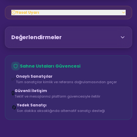
Yasal Uyarı
Değerlendirmeler
Sahne Ustaları Güvencesi
Onaylı Sanatçılar
✅
Tüm sanatçılar kimlik ve referans doğrulamasından geçer
Güvenli İletişim
🔒
Teklif ve mesajlarınız platform güvencesiyle iletilir
Yedek Sanatçı
🔄
Son dakika aksaklığında alternatif sanatçı desteği