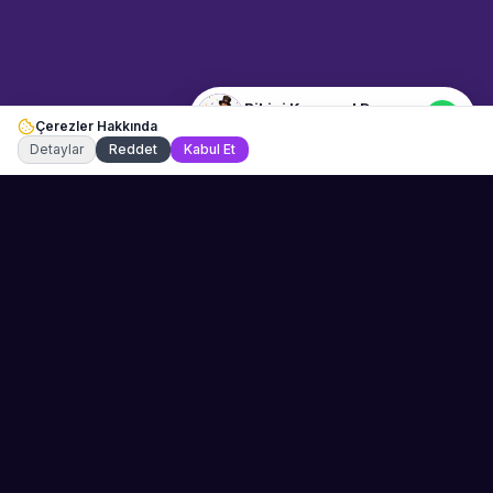
Dansçısı" hakkında bilgi almak
istiyorum.
Bikini Karnaval Dansçısı
Çerezler Hakkında
Şu an çevrimiçi
Detaylar
Reddet
Kabul Et
Sahne Ustaları
Etkinliğiniz için mükemmel sanatçıyı bulun.
Düğün, parti ve kurumsal etkinlikler için
binlerce sanatçı arasından seçim yapın.