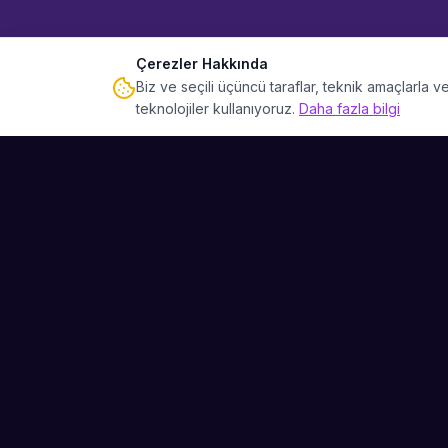
Çerezler Hakkında
Biz ve seçili üçüncü taraflar, teknik amaçlarla
teknolojiler kullanıyoruz.
Daha fazla bilgi
Sahne Ustaları
Etkinliğiniz için mükemmel sanatçıyı bulun.
Düğün, parti ve kurumsal etkinlikler için
binlerce sanatçı arasından seçim yapın.