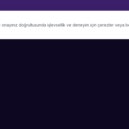
 ve onayınız doğrultusunda işlevsellik ve deneyim için çerezler veya 
PLATFORM
SIRKET
Kategoriler
Hakkimizda
Şehirler
Blog
Etkinlik Talepleri
Kariyer
Video Galerisi
Basin & Medya
Başarı Hikayeleri
Nasıl Çalışır