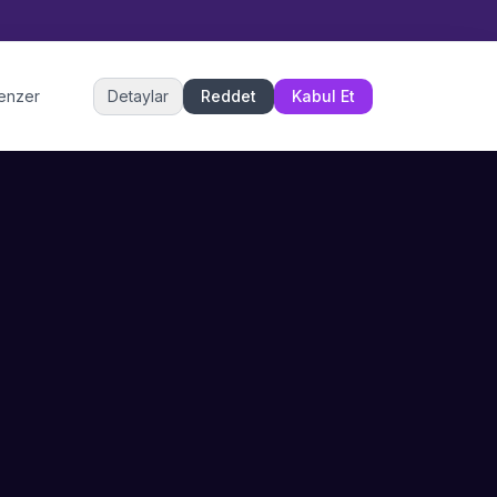
Müşteri Hizmetleri
benzer
Detaylar
Reddet
Kabul Et
Şu an çevrimiçi
DESTEK
İLETIŞIM
Büyükçekmece,
SSS
İstanbul
İletişim
0 850 302 53 52
Hizmet Politikası
info@sahneustalari.com
İptal ve Cayma
Yardım Merkezi
Ödeme Politikası