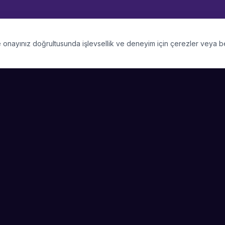
 ve onayınız doğrultusunda işlevsellik ve deneyim için çerezler veya 
PLATFORM
SIRKET
Kategoriler
Hakkimizda
Şehirler
Blog
Etkinlik Talepleri
Kariyer
Video Galerisi
Basin & Medya
Başarı Hikayeleri
Nasıl Çalışır