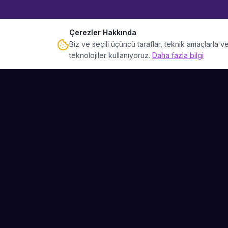
Çerezler Hakkında
Biz ve seçili üçüncü taraflar, teknik amaçlarla
teknolojiler kullanıyoruz.
Daha fazla bilgi
Sahne Ustaları
Etkinliğiniz için mükemmel sanatçıyı bulun.
Düğün, parti ve kurumsal etkinlikler için
binlerce sanatçı arasından seçim yapın.