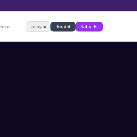
Müşteri Hizmetleri
benzer
Detaylar
Reddet
Kabul Et
Şu an çevrimiçi
DESTEK
İLETIŞIM
Büyükçekmece,
SSS
İstanbul
İletişim
0 850 302 53 52
Hizmet Politikası
info@sahneustalari.com
İptal ve Cayma
Yardım Merkezi
Ödeme Politikası