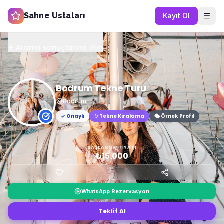
Sahne Ustaları
Kayıt Ol
Arama sonuçlarına dön
Bodrum Tekne Turu
Bodrum
✓ Onaylı
✨
Tekne Kiralama
🎭 Örnek Profil
BAŞLANGIÇ FIYATI
₺15.000
WhatsApp Rezervasyon
Teklif Al