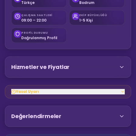
Türkçe
Bodrum
ÇALIŞMA SAATLERI
EKIP BÜYÜKLÜĞÜ
09:00 – 22:00
1-5 Kişi
PROFIL DURUMU
Doğrulanmış Profil
Hizmetler ve Fiyatlar
Yasal Uyarı
Değerlendirmeler