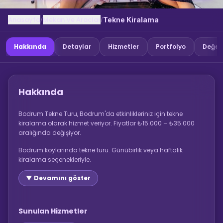
Anasayfa
Mekan Ve Araclar
/
/
Tekne Kiralama
Hakkında
Detaylar
Hizmetler
Portfolyo
Değer
Hakkında
Bodrum Tekne Turu, Bodrum'da etkinlikleriniz için tekne
kiralama olarak hizmet veriyor. Fiyatlar ₺15.000 – ₺35.000
aralığında değişiyor.
Bodrum koylarında tekne turu. Günübirlik veya haftalık
kiralama seçenekleriyle.
▼ Devamını göster
Sunulan Hizmetler