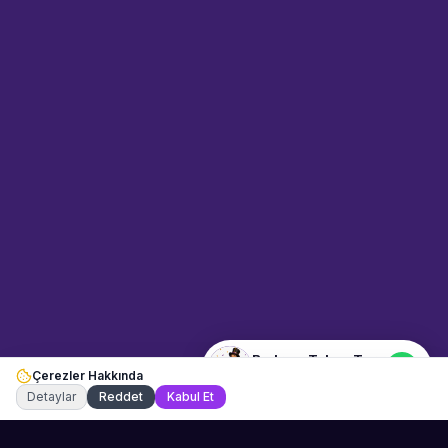
Sahne Ustaları
Sanatçı hakkında bilgi al
Merhaba! "Bodrum Tekne Turu"
hakkında bilgi almak mı
istiyorsunuz? Mesajınızı yazın,
WhatsApp üzerinden
bağlanalım.
19:31
📍
mekan-ve-araclar · Bodrum
Merhaba! "Bodrum Tekne Turu"
hakkında bilgi almak istiyorum.
Bodrum Tekne Turu
Çerezler Hakkında
Şu an çevrimiçi
Detaylar
Reddet
Kabul Et