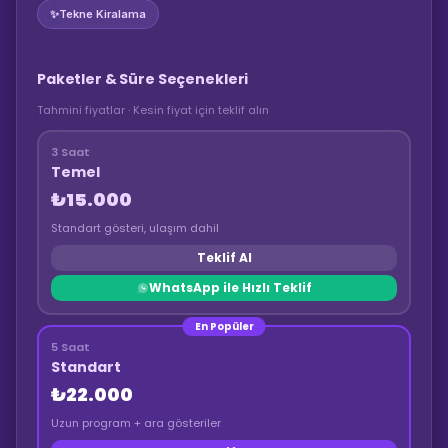
✨
Tekne Kiralama
Paketler & Süre Seçenekleri
Tahmini fiyatlar · Kesin fiyat için teklif alın
3 Saat
Temel
₺15.000
Standart gösteri, ulaşım dahil
Teklif Al
WhatsApp ile Hızlı Teklif
En Popüler
5 Saat
Standart
₺22.000
Uzun program + ara gösteriler