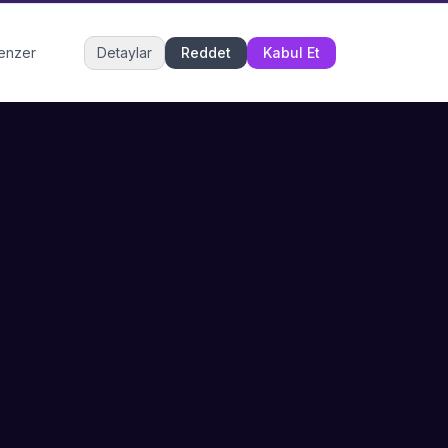
Müşteri Hizmetleri
benzer
Detaylar
Reddet
Kabul Et
Şu an çevrimiçi
DESTEK
İLETIŞIM
Büyükçekmece,
SSS
İstanbul
İletişim
0 850 302 53 52
Hizmet Politikası
info@sahneustalari.com
İptal ve Cayma
Yardım Merkezi
Ödeme Politikası