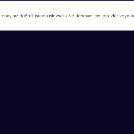
 ve onayınız doğrultusunda işlevsellik ve deneyim için çerezler veya 
PLATFORM
ŞIRKET
Kategoriler
Hakkımızda
Şehirler
Blog
Etkinlik Talepleri
Kariyer
Başarı Hikayeleri
Basın & Medya
Sanatçı Ol
Nasıl Çalışır