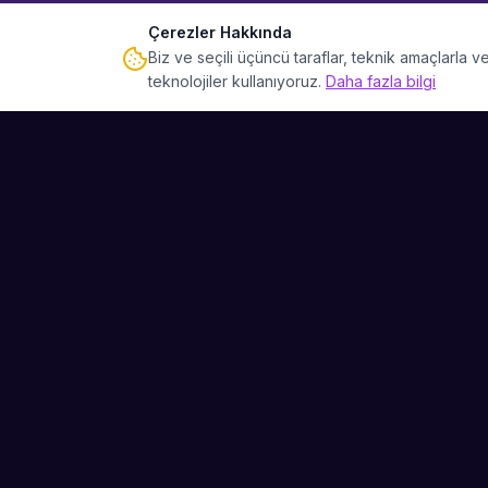
Çerezler Hakkında
Biz ve seçili üçüncü taraflar, teknik amaçlarla
teknolojiler kullanıyoruz.
Daha fazla bilgi
Sahne Ustaları
Etkinliğiniz için mükemmel sanatçıyı bulun.
Düğün, parti ve kurumsal etkinlikler için
binlerce sanatçı arasından seçim yapın.