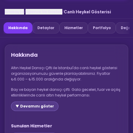
Anasayfa
Eglence Ve Gosteri
/
/
Canlı Heykel Gösterisi
Hakkında
Detaylar
Hizmetler
Portfolyo
Değer
Hakkında
Altın Heykel Dansçı Çifti ile İstanbul'da canlı heykel gösterisi
organizasyonunuzu güvenle planlayabilirsiniz. Fiyatlar
₺6.000 – ₺15.000 aralığında değişiyor.
Bay ve bayan heykel dansçı çifti. Gala geceleri, fuar ve açılış
etkinliklerinde canlı altın heykel performansı.
▼ Devamını göster
Sunulan Hizmetler