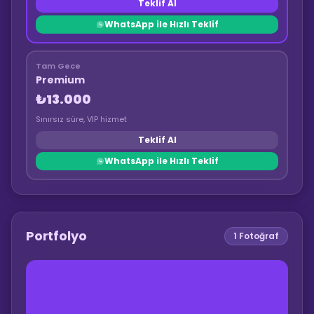
Teklif Al
WhatsApp ile Hızlı Teklif
Tam Gece
Premium
₺13.000
Sınırsız süre, VIP hizmet
Teklif Al
WhatsApp ile Hızlı Teklif
Portfolyo
1
Fotoğraf