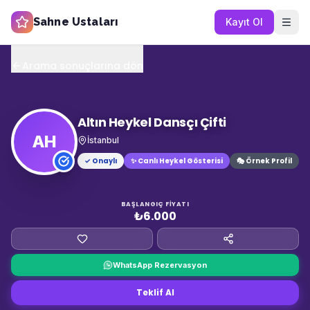
Sahne Ustaları
Kayıt Ol
Arama sonuçlarına dön
Altın Heykel Dansçı Çifti
AH
İstanbul
✓ Onaylı
✨
Canlı Heykel Gösterisi
🎭 Örnek Profil
BAŞLANGIÇ FIYATI
₺6.000
WhatsApp Rezervasyon
Teklif Al