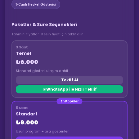
✨
Canlı Heykel Gösterisi
Paketler & Süre Seçenekleri
Tahmini fiyatlar · Kesin fiyat için teklif alın
3 Saat
Temel
₺6.000
Standart gösteri, ulaşım dahil
Teklif Al
WhatsApp ile Hızlı Teklif
En Popüler
5 Saat
Standart
₺9.000
Uzun program + ara gösteriler