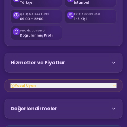
Türkçe
İstanbul
ÇALIŞMA SAATLERI
EKIP BÜYÜKLÜĞÜ
09:00 – 22:00
1-5 Kişi
PROFIL DURUMU
Doğrulanmış Profil
Hizmetler ve Fiyatlar
Yasal Uyarı
Değerlendirmeler