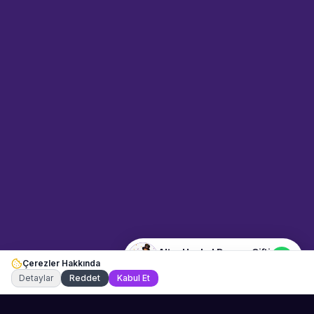
Sahne Ustaları
Sanatçı hakkında bilgi al
Merhaba! "Altın Heykel Dansçı
Çifti" hakkında bilgi almak mı
istiyorsunuz? Mesajınızı yazın,
WhatsApp üzerinden
bağlanalım.
03:19
📍
eglence-ve-gosteri · İstanbul
Merhaba! "Altın Heykel Dansçı
Çifti" hakkında bilgi almak
istiyorum.
Altın Heykel Dansçı Çifti
Çerezler Hakkında
Şu an çevrimiçi
Detaylar
Reddet
Kabul Et