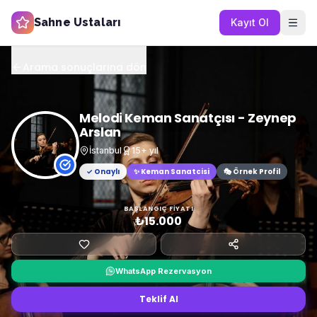
Sahne Ustaları
Kayıt Ol
Arama sonuçlarına dön
Melodi Keman Sanatçısı - Zeynep
Arslan
İstanbul
15
+ yıl
✓ Onaylı
✨
Keman Sanatcisi
🎭 Örnek Profil
BAŞLANGIÇ FIYATI
₺15.000
WhatsApp Rezervasyon
Teklif Al