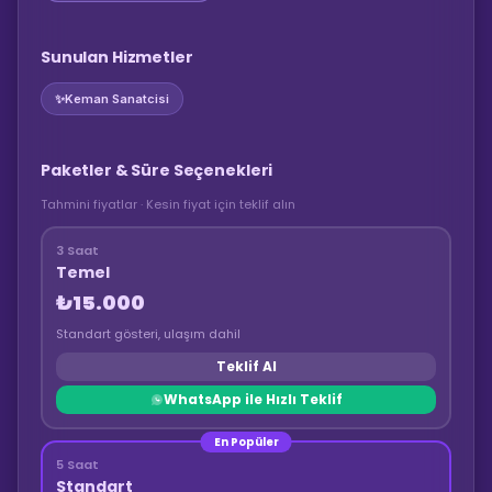
Sunulan Hizmetler
✨
Keman Sanatcisi
Paketler & Süre Seçenekleri
Tahmini fiyatlar · Kesin fiyat için teklif alın
3 Saat
Temel
₺15.000
Standart gösteri, ulaşım dahil
Teklif Al
WhatsApp ile Hızlı Teklif
En Popüler
5 Saat
Standart