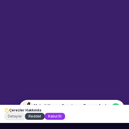
Sahne Ustaları
Sanatçı hakkında bilgi al
Merhaba! "Melodi Keman
Sanatçısı - Zeynep Arslan"
hakkında bilgi almak mı
istiyorsunuz? Mesajınızı yazın,
WhatsApp üzerinden
bağlanalım.
12:08
📍
muzisyenler · İstanbul
Merhaba! "Melodi Keman
Sanatçısı - Zeynep Arslan"
hakkında bilgi almak istiyorum.
Melodi Keman Sanatçısı - Zeynep Arslan
Çerezler Hakkında
Şu an çevrimiçi
Detaylar
Reddet
Kabul Et