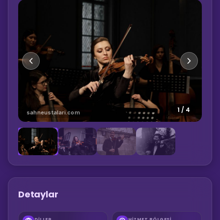
1
/
4
sahneustalari.com
Detaylar
DILLER
HIZMET BÖLGESI