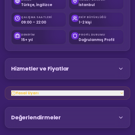
Türkçe, İngilizce
İstanbul
ÇALIŞMA SAATLERI
EKIP BÜYÜKLÜĞÜ
09:00 – 22:00
1-2 kişi
DENEYIM
PROFIL DURUMU
15+ yıl
Doğrulanmış Profil
Hizmetler ve Fiyatlar
Yasal Uyarı
Değerlendirmeler