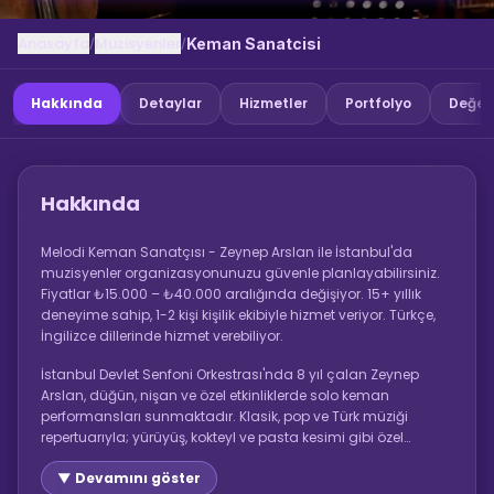
Anasayfa
Muzisyenler
/
/
Keman Sanatcisi
Hakkında
Detaylar
Hizmetler
Portfolyo
Değer
Hakkında
Melodi Keman Sanatçısı - Zeynep Arslan ile İstanbul'da
muzisyenler organizasyonunuzu güvenle planlayabilirsiniz.
Fiyatlar ₺15.000 – ₺40.000 aralığında değişiyor. 15+ yıllık
deneyime sahip, 1-2 kişi kişilik ekibiyle hizmet veriyor. Türkçe,
İngilizce dillerinde hizmet verebiliyor.
İstanbul Devlet Senfoni Orkestrası'nda 8 yıl çalan Zeynep
Arslan, düğün, nişan ve özel etkinliklerde solo keman
performansları sunmaktadır. Klasik, pop ve Türk müziği
repertuarıyla; yürüyüş, kokteyl ve pasta kesimi gibi özel
anlarda canlı keman müziği icra eder.
▼ Devamını göster