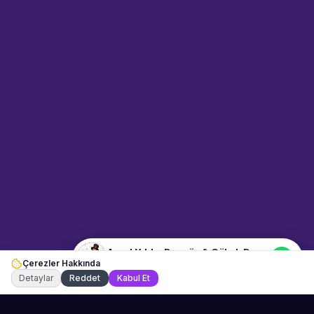
Sahne Ustaları
Sanatçı hakkında bilgi al
Merhaba! "Aysel Yıldız Dansöz &
Göbek Dansı" hakkında bilgi
almak mı istiyorsunuz?
Mesajınızı yazın, WhatsApp
üzerinden bağlanalım.
02:58
📍
dans-ve-gosteri · Ankara
Merhaba! "Aysel Yıldız Dansöz &
Göbek Dansı" hakkında bilgi
almak istiyorum.
Aysel Yıldız Dansöz & Göbek Dansı
Çerezler Hakkında
Şu an çevrimiçi
Detaylar
Reddet
Kabul Et