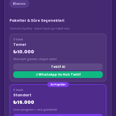
💃
Dansöz
Paketler & Süre Seçenekleri
Tahmini fiyatlar · Kesin fiyat için teklif alın
3 Saat
Temel
₺10.000
Standart gösteri, ulaşım dahil
Teklif Al
WhatsApp ile Hızlı Teklif
En Popüler
5 Saat
Standart
₺15.000
Uzun program + ara gösteriler