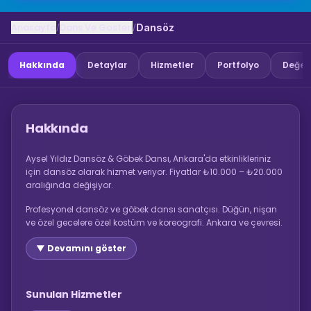
Anasayfa
Dans Ve Gosteri
/
/
Dansöz
Hakkında
Detaylar
Hizmetler
Portfolyo
Değer
Hakkında
Aysel Yıldız Dansöz & Göbek Dansı, Ankara'da etkinlikleriniz
için dansöz olarak hizmet veriyor. Fiyatlar ₺10.000 – ₺20.000
aralığında değişiyor.
Profesyonel dansöz ve göbek dansı sanatçısı. Düğün, nişan
ve özel gecelere özel kostüm ve koreografi. Ankara ve çevresi.
▼ Devamını göster
Sunulan Hizmetler