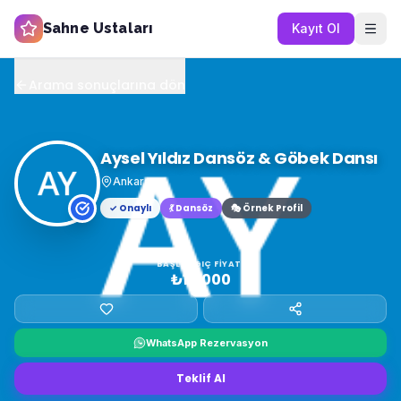
Sahne Ustaları
Kayıt Ol
Arama sonuçlarına dön
Aysel Yıldız Dansöz & Göbek Dansı
Ankara
✓ Onaylı
💃
Dansöz
🎭 Örnek Profil
BAŞLANGIÇ FIYATI
₺10.000
WhatsApp Rezervasyon
Teklif Al