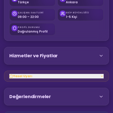
Türkçe
Ankara
ÇALIŞMA SAATLERI
EKIP BÜYÜKLÜĞÜ
09:00 – 22:00
1-5 Kişi
PROFIL DURUMU
Doğrulanmış Profil
Hizmetler ve Fiyatlar
Yasal Uyarı
Değerlendirmeler