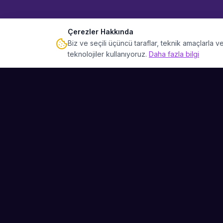
Çerezler Hakkında
Biz ve seçili üçüncü taraflar, teknik amaçlarla
teknolojiler kullanıyoruz.
Daha fazla bilgi
Sahne Ustaları
Etkinliğiniz için mükemmel sanatçıyı bulun.
Düğün, parti ve kurumsal etkinlikler için
binlerce sanatçı arasından seçim yapın.