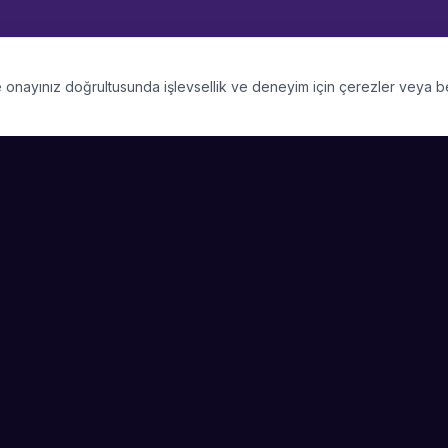
 ve onayınız doğrultusunda işlevsellik ve deneyim için çerezler veya 
PLATFORM
SIRKET
Kategoriler
Hakkimizda
Şehirler
Blog
Etkinlik Talepleri
Kariyer
Video Galerisi
Basin & Medya
Başarı Hikayeleri
Nasıl Çalışır