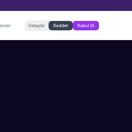
Müşteri Hizmetleri
benzer
Detaylar
Reddet
Kabul Et
Şu an çevrimiçi
DESTEK
İLETIŞIM
Büyükçekmece,
SSS
İstanbul
İletişim
0 850 302 53 52
Hizmet Politikası
info@sahneustalari.com
İptal ve Cayma
Yardım Merkezi
Ödeme Politikası