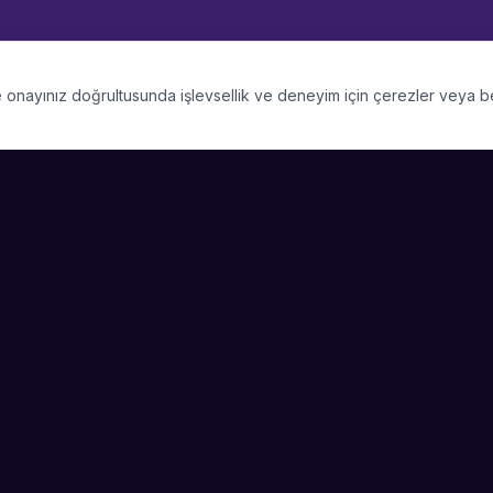
 ve onayınız doğrultusunda işlevsellik ve deneyim için çerezler veya 
PLATFORM
SIRKET
Kategoriler
Hakkimizda
Şehirler
Blog
Etkinlik Talepleri
Kariyer
Video Galerisi
Basin & Medya
Başarı Hikayeleri
Nasıl Çalışır