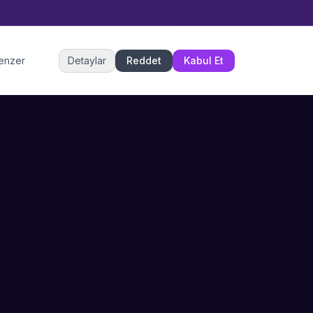
Müşteri Hizmetleri
benzer
Detaylar
Reddet
Kabul Et
Şu an çevrimiçi
DESTEK
İLETIŞIM
Büyükçekmece,
SSS
İstanbul
İletişim
0 850 302 53 52
Hizmet Politikası
info@sahneustalari.com
İptal ve Cayma
Yardım Merkezi
Ödeme Politikası