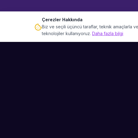
Çerezler Hakkında
Biz ve seçili üçüncü taraflar, teknik amaçlarla
teknolojiler kullanıyoruz.
Daha fazla bilgi
Sahne Ustaları
Etkinliğiniz için mükemmel sanatçıyı bulun.
Düğün, parti ve kurumsal etkinlikler için
binlerce sanatçı arasından seçim yapın.