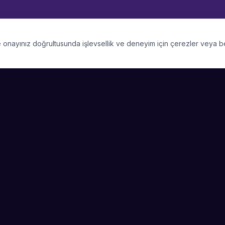
 ve onayınız doğrultusunda işlevsellik ve deneyim için çerezler veya 
PLATFORM
SIRKET
Kategoriler
Hakkimizda
Şehirler
Blog
Etkinlik Talepleri
Kariyer
Video Galerisi
Basin & Medya
Başarı Hikayeleri
Nasıl Çalışır