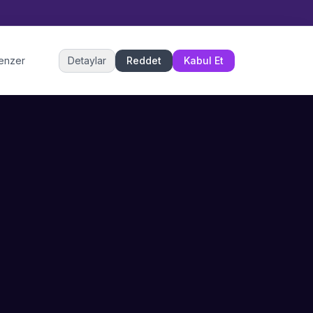
Müşteri Hizmetleri
benzer
Detaylar
Reddet
Kabul Et
Şu an çevrimiçi
DESTEK
İLETIŞIM
Büyükçekmece,
SSS
İstanbul
İletişim
0 850 302 53 52
Hizmet Politikası
info@sahneustalari.com
İptal ve Cayma
Yardım Merkezi
Ödeme Politikası