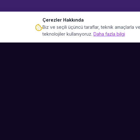
Çerezler Hakkında
Biz ve seçili üçüncü taraflar, teknik amaçlarla
teknolojiler kullanıyoruz.
Daha fazla bilgi
Sahne Ustaları
Etkinliğiniz için mükemmel sanatçıyı bulun.
Düğün, parti ve kurumsal etkinlikler için
binlerce sanatçı arasından seçim yapın.