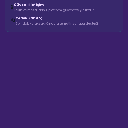
Güvenli İletişim
🔒
Teklif ve mesajlarınız platform güvencesiyle iletilir
Yedek Sanatçı
🔄
Son dakika aksaklığında alternatif sanatçı desteği
Sahne Ustaları
Sanatçı hakkında bilgi al