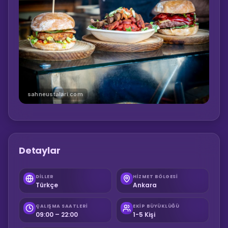
sahneustalari.com
Detaylar
DILLER
HIZMET BÖLGESI
Türkçe
Ankara
ÇALIŞMA SAATLERI
EKIP BÜYÜKLÜĞÜ
09:00 – 22:00
1-5 Kişi