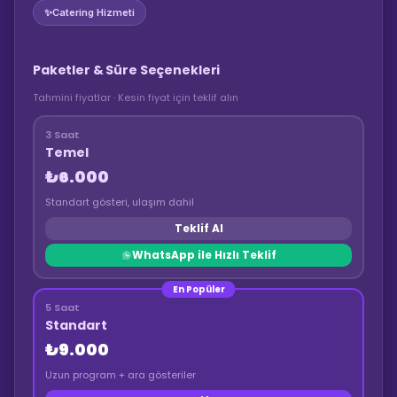
✨
Catering Hizmeti
Paketler & Süre Seçenekleri
Tahmini fiyatlar · Kesin fiyat için teklif alın
3 Saat
Temel
₺6.000
Standart gösteri, ulaşım dahil
Teklif Al
WhatsApp ile Hızlı Teklif
En Popüler
5 Saat
Standart
₺9.000
Uzun program + ara gösteriler