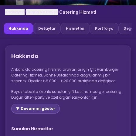
Anasayfa
Dugun Ve Davet
/
/
Catering Hizmeti
Hakkında
Detaylar
Hizmetler
Portfolyo
Değer
Hakkında
Ankara'da catering hizmeti arayanlar için Çift Hamburger
Catering Hizmeti, Sahne Ustaları'nda doğrulanmış bir
seçenek. Fiyatlar ₺6.000 – ₺20.000 aralığında değişiyor.
Beyaz tabakta özenle sunulan çift katlı hamburger catering.
Düğün after-party ve özel organizasyonlar için.
▼ Devamını göster
Sunulan Hizmetler