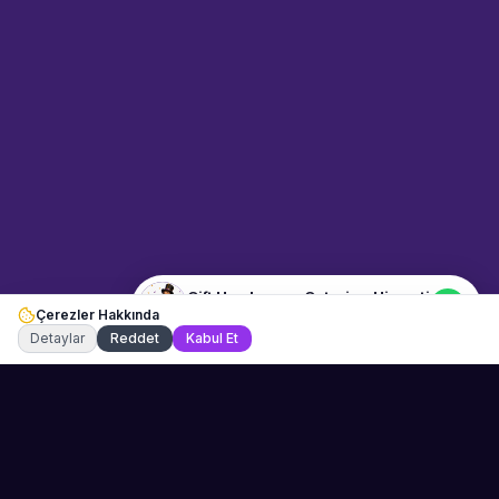
Merhaba! "Çift Hamburger
Catering Hizmeti" hakkında bilgi
almak mı istiyorsunuz?
Mesajınızı yazın, WhatsApp
üzerinden bağlanalım.
15:36
📍
dugun-ve-davet · Ankara
Merhaba! "Çift Hamburger
Catering Hizmeti" hakkında bilgi
almak istiyorum.
Çift Hamburger Catering Hizmeti
Çerezler Hakkında
Şu an çevrimiçi
Detaylar
Reddet
Kabul Et