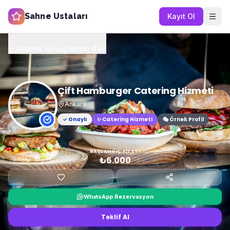
Sahne Ustaları
Kayıt Ol
Arama sonuçlarına dön
Çift Hamburger Catering Hizmeti
Ankara
✓ Onaylı
✨
Catering Hizmeti
🎭 Örnek Profil
BAŞLANGIÇ FIYATI
₺6.000
WhatsApp Rezervasyon
Teklif Al