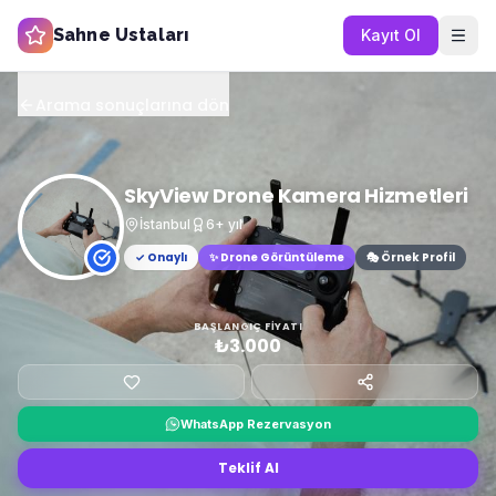
Sahne Ustaları
Kayıt Ol
Arama sonuçlarına dön
SkyView Drone Kamera Hizmetleri
İstanbul
6
+ yıl
✓ Onaylı
✨
Drone Görüntüleme
🎭 Örnek Profil
BAŞLANGIÇ FIYATI
₺3.000
WhatsApp Rezervasyon
Teklif Al