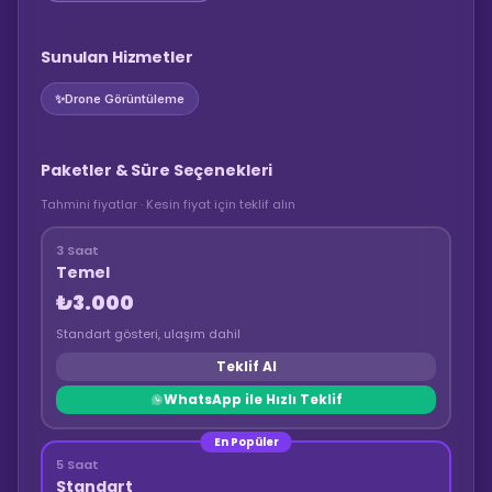
Sunulan Hizmetler
✨
Drone Görüntüleme
Paketler & Süre Seçenekleri
Tahmini fiyatlar · Kesin fiyat için teklif alın
3 Saat
Temel
₺3.000
Standart gösteri, ulaşım dahil
Teklif Al
WhatsApp ile Hızlı Teklif
En Popüler
5 Saat
Standart