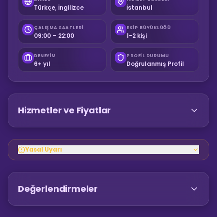
Türkçe, İngilizce
İstanbul
ÇALIŞMA SAATLERI
EKIP BÜYÜKLÜĞÜ
09:00 – 22:00
1-2 kişi
DENEYIM
PROFIL DURUMU
6+ yıl
Doğrulanmış Profil
Hizmetler ve Fiyatlar
Yasal Uyarı
Değerlendirmeler