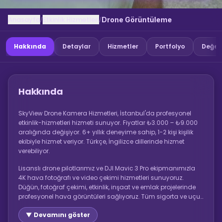
Anasayfa
Etkinlik Hizmetleri
/
/
Drone Görüntüleme
Hakkında
Detaylar
Hizmetler
Portfolyo
Değer
Hakkında
SkyView Drone Kamera Hizmetleri, İstanbul'da profesyonel
etkinlik-hizmetleri hizmeti sunuyor. Fiyatlar ₺3.000 – ₺9.000
aralığında değişiyor. 6+ yıllık deneyime sahip, 1-2 kişi kişilik
ekibiyle hizmet veriyor. Türkçe, İngilizce dillerinde hizmet
verebiliyor.
Lisanslı drone pilotlarımız ve DJI Mavic 3 Pro ekipmanımızla
4K hava fotoğrafı ve video çekimi hizmetleri sunuyoruz.
Düğün, fotoğraf çekimi, etkinlik, inşaat ve emlak projelerinde
profesyonel hava görüntüleri sağlıyoruz. Tüm sigorta ve uçuş
izinleri tarafımızca alınır.
▼ Devamını göster