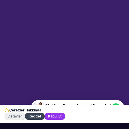
Sahne Ustaları
Sanatçı hakkında bilgi al
Merhaba! "SkyView Drone
Kamera Hizmetleri" hakkında
bilgi almak mı istiyorsunuz?
Mesajınızı yazın, WhatsApp
üzerinden bağlanalım.
07:54
📍
etkinlik-hizmetleri · İstanbul
Merhaba! "SkyView Drone
Kamera Hizmetleri" hakkında
bilgi almak istiyorum.
SkyView Drone Kamera Hizmetleri
Çerezler Hakkında
Şu an çevrimiçi
Detaylar
Reddet
Kabul Et