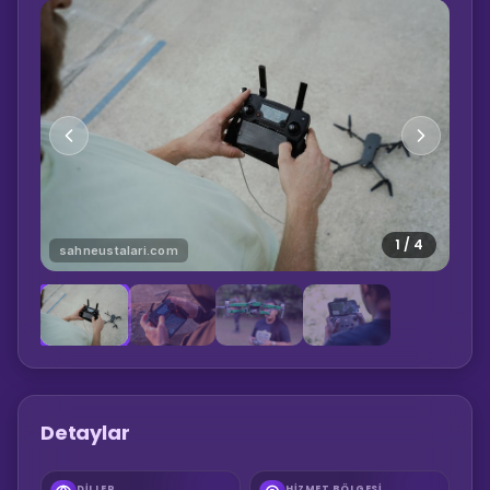
1
/
4
sahneustalari.com
Detaylar
DILLER
HIZMET BÖLGESI