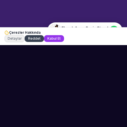
Standı" hakkında bilgi almak
istiyorum.
Ekmek Arası Sosis Standı
Çerezler Hakkında
Şu an çevrimiçi
Detaylar
Reddet
Kabul Et
Sahne Ustaları
Etkinliğiniz için mükemmel sanatçıyı bulun.
Düğün, parti ve kurumsal etkinlikler için
binlerce sanatçı arasından seçim yapın.