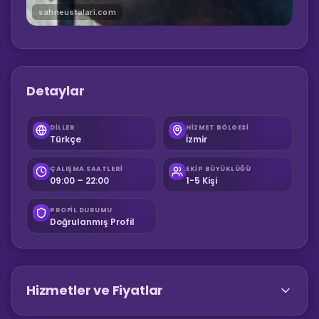
sahneustalari.com
Detaylar
DILLER
HIZMET BÖLGESI
Türkçe
İzmir
ÇALIŞMA SAATLERI
EKIP BÜYÜKLÜĞÜ
09:00 – 22:00
1-5 Kişi
PROFIL DURUMU
Doğrulanmış Profil
Hizmetler ve Fiyatlar