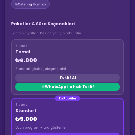
✨
Catering Hizmeti
Paketler & Süre Seçenekleri
Tahmini fiyatlar · Kesin fiyat için teklif alın
3 Saat
Temel
₺6.000
Standart gösteri, ulaşım dahil
Teklif Al
WhatsApp ile Hızlı Teklif
En Popüler
5 Saat
Standart
₺9.000
Uzun program + ara gösteriler