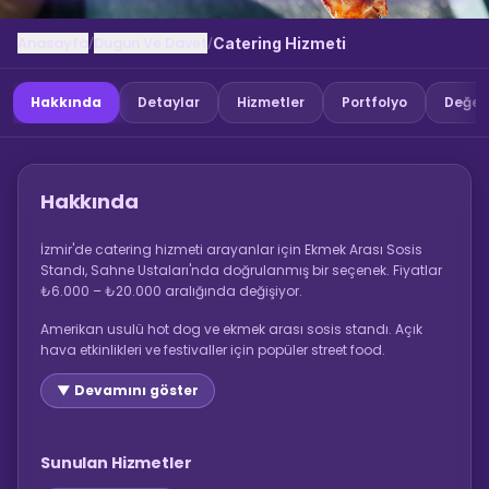
Anasayfa
Dugun Ve Davet
/
/
Catering Hizmeti
Hakkında
Detaylar
Hizmetler
Portfolyo
Değer
Hakkında
İzmir'de catering hizmeti arayanlar için Ekmek Arası Sosis
Standı, Sahne Ustaları'nda doğrulanmış bir seçenek. Fiyatlar
₺6.000 – ₺20.000 aralığında değişiyor.
Amerikan usulü hot dog ve ekmek arası sosis standı. Açık
hava etkinlikleri ve festivaller için popüler street food.
▼ Devamını göster
Sunulan Hizmetler