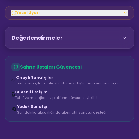
Yasal Uyarı
Değerlendirmeler
Sahne Ustaları Güvencesi
Onaylı Sanatçılar
✅
Tüm sanatçılar kimlik ve referans doğrulamasından geçer
Güvenli İletişim
🔒
Teklif ve mesajlarınız platform güvencesiyle iletilir
Yedek Sanatçı
🔄
Son dakika aksaklığında alternatif sanatçı desteği