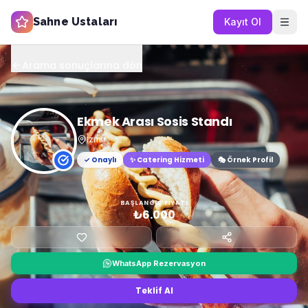
Sahne Ustaları
Kayıt Ol
Arama sonuçlarına dön
Ekmek Arası Sosis Standı
İzmir
✓ Onaylı
✨
Catering Hizmeti
🎭 Örnek Profil
BAŞLANGIÇ FIYATI
₺6.000
WhatsApp Rezervasyon
Teklif Al