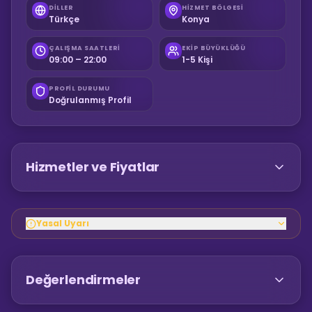
DILLER
HIZMET BÖLGESI
Türkçe
Konya
ÇALIŞMA SAATLERI
EKIP BÜYÜKLÜĞÜ
09:00 – 22:00
1-5 Kişi
PROFIL DURUMU
Doğrulanmış Profil
Hizmetler ve Fiyatlar
Yasal Uyarı
Değerlendirmeler