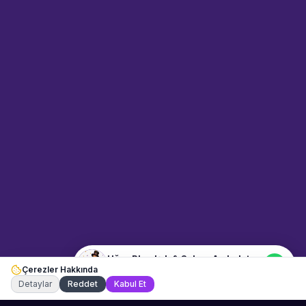
Sahne Ustaları
Sanatçı hakkında bilgi al
Merhaba! "Uğur Plus Işık &
Sahne Aydınlatma" hakkında
bilgi almak mı istiyorsunuz?
Mesajınızı yazın, WhatsApp
üzerinden bağlanalım.
05:03
📍
etkinlik-ekipmanlari · Konya
Merhaba! "Uğur Plus Işık &
Sahne Aydınlatma" hakkında
bilgi almak istiyorum.
Uğur Plus Işık & Sahne Aydınlatma
Çerezler Hakkında
Şu an çevrimiçi
Detaylar
Reddet
Kabul Et