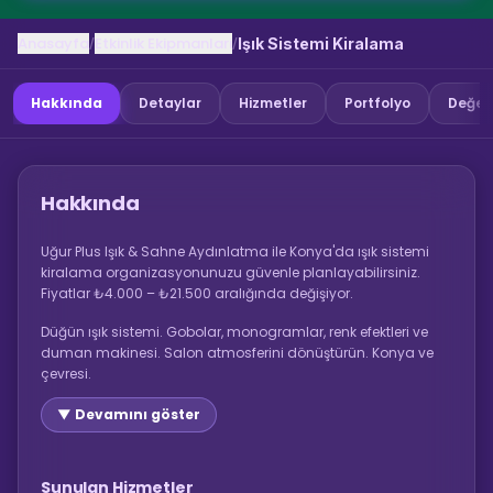
Anasayfa
Etkinlik Ekipmanlari
/
/
Işık Sistemi Kiralama
Hakkında
Detaylar
Hizmetler
Portfolyo
Değer
Hakkında
Uğur Plus Işık & Sahne Aydınlatma ile Konya'da ışık sistemi
kiralama organizasyonunuzu güvenle planlayabilirsiniz.
Fiyatlar ₺4.000 – ₺21.500 aralığında değişiyor.
Düğün ışık sistemi. Gobolar, monogramlar, renk efektleri ve
duman makinesi. Salon atmosferini dönüştürün. Konya ve
çevresi.
▼ Devamını göster
Sunulan Hizmetler