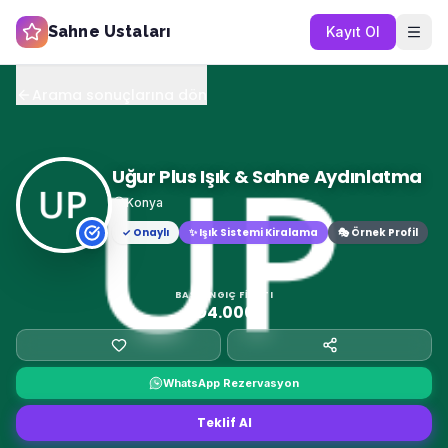
Sahne Ustaları
Kayıt Ol
Arama sonuçlarına dön
Uğur Plus Işık & Sahne Aydınlatma
Konya
✓ Onaylı
✨
Işık Sistemi Kiralama
🎭 Örnek Profil
BAŞLANGIÇ FIYATI
₺4.000
WhatsApp Rezervasyon
Teklif Al