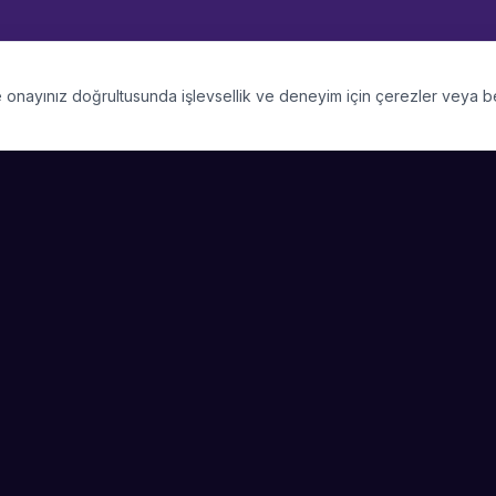
 ve onayınız doğrultusunda işlevsellik ve deneyim için çerezler veya 
PLATFORM
SIRKET
Kategoriler
Hakkimizda
Şehirler
Blog
Etkinlik Talepleri
Kariyer
Video Galerisi
Basin & Medya
Başarı Hikayeleri
Nasıl Çalışır