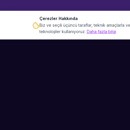
Çerezler Hakkında
Biz ve seçili üçüncü taraflar, teknik amaçlarla
teknolojiler kullanıyoruz.
Daha fazla bilgi
Sahne Ustaları
Etkinliğiniz için mükemmel sanatçıyı bulun.
Düğün, parti ve kurumsal etkinlikler için
binlerce sanatçı arasından seçim yapın.