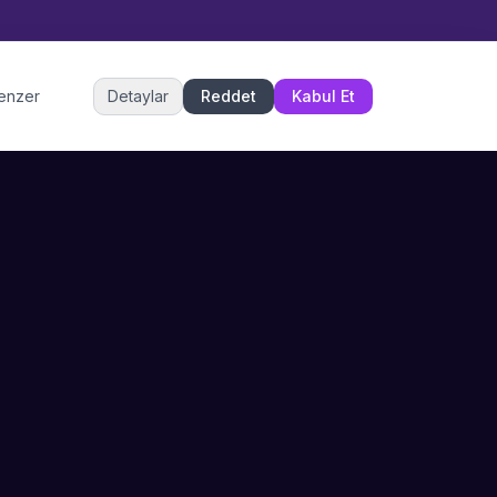
Müşteri Hizmetleri
benzer
Detaylar
Reddet
Kabul Et
Şu an çevrimiçi
DESTEK
İLETIŞIM
Büyükçekmece,
SSS
İstanbul
İletişim
0 850 302 53 52
Hizmet Politikası
info@sahneustalari.com
İptal ve Cayma
Yardım Merkezi
Ödeme Politikası