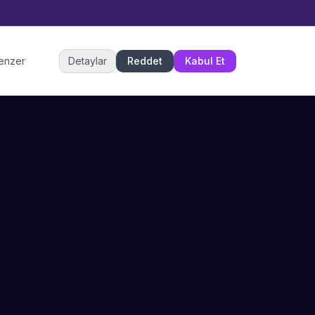
Müşteri Hizmetleri
benzer
Detaylar
Reddet
Kabul Et
Şu an çevrimiçi
DESTEK
İLETIŞIM
Büyükçekmece,
SSS
İstanbul
İletişim
0 850 302 53 52
Hizmet Politikası
info@sahneustalari.com
İptal ve Cayma
Yardım Merkezi
Ödeme Politikası