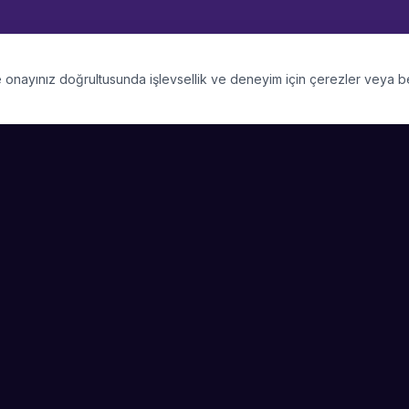
 ve onayınız doğrultusunda işlevsellik ve deneyim için çerezler veya 
PLATFORM
SIRKET
Kategoriler
Hakkimizda
Şehirler
Blog
Etkinlik Talepleri
Kariyer
Video Galerisi
Basin & Medya
Başarı Hikayeleri
Nasıl Çalışır