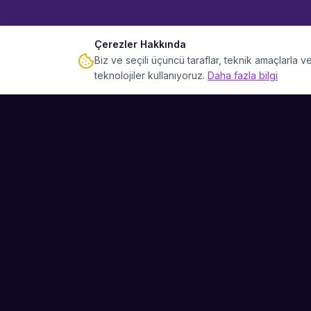
Çerezler Hakkında
Biz ve seçili üçüncü taraflar, teknik amaçlarla
teknolojiler kullanıyoruz.
Daha fazla bilgi
Sahne Ustaları
Etkinliğiniz için mükemmel sanatçıyı bulun.
Düğün, parti ve kurumsal etkinlikler için
binlerce sanatçı arasından seçim yapın.