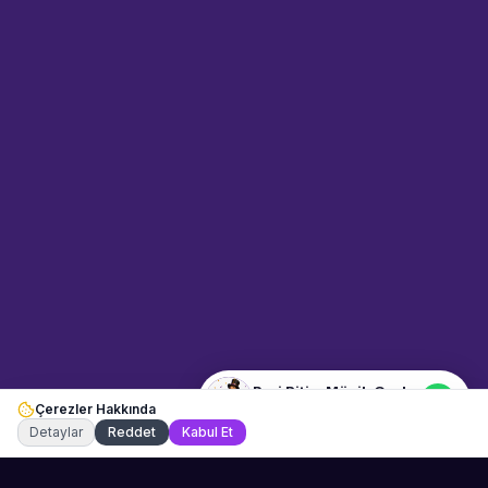
Sahne Ustaları
Sanatçı hakkında bilgi al
Merhaba! "Peri Ritim Müzik
Grubu" hakkında bilgi almak mı
istiyorsunuz? Mesajınızı yazın,
WhatsApp üzerinden
bağlanalım.
10:17
📍
muzisyenler · Muğla
Merhaba! "Peri Ritim Müzik
Grubu" hakkında bilgi almak
istiyorum.
Peri Ritim Müzik Grubu
Çerezler Hakkında
Şu an çevrimiçi
Detaylar
Reddet
Kabul Et