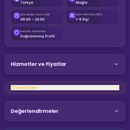
Türkçe
Muğla
ÇALIŞMA SAATLERI
EKIP BÜYÜKLÜĞÜ
09:00 – 22:00
1-5 Kişi
PROFIL DURUMU
Doğrulanmış Profil
Hizmetler ve Fiyatlar
Yasal Uyarı
Değerlendirmeler