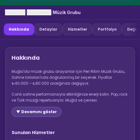
Anasayfa
Muzisyenler
/
/
Müzik Grubu
Hakkında
Detaylar
Hizmetler
Portfolyo
Değer
Hakkında
Muğla'da müzik grubu arayanlar için Peri Ritim Müzik Grubu,
Sahne Ustaları'nda doğrulanmış bir seçenek. Fiyatlar
₺40.000 – ₺80.000 aralığında değişiyor.
Canlı sahne performansıyla etkinliğinize enerji katın. Pop, rock
ve Türk müziği repertuarıyla. Muğla ve çevresi.
▼ Devamını göster
Sunulan Hizmetler