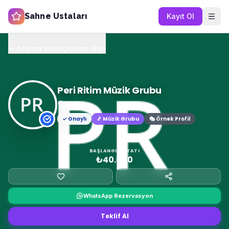
Sahne Ustaları
Kayıt Ol
Arama sonuçlarına dön
Peri Ritim Müzik Grubu
Muğla
✓ Onaylı
🎵
Müzik Grubu
🎭 Örnek Profil
BAŞLANGIÇ FIYATI
₺40.000
WhatsApp Rezervasyon
Teklif Al