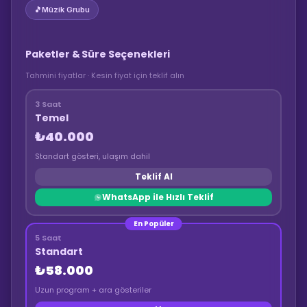
🎵
Müzik Grubu
Paketler & Süre Seçenekleri
Tahmini fiyatlar · Kesin fiyat için teklif alın
3 Saat
Temel
₺40.000
Standart gösteri, ulaşım dahil
Teklif Al
WhatsApp ile Hızlı Teklif
En Popüler
5 Saat
Standart
₺58.000
Uzun program + ara gösteriler