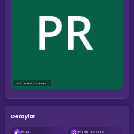
sahneustalari.com
Detaylar
DILLER
HIZMET BÖLGESI