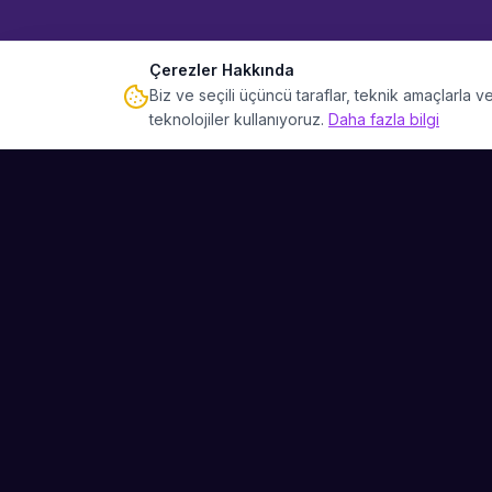
Çerezler Hakkında
Biz ve seçili üçüncü taraflar, teknik amaçlarla
teknolojiler kullanıyoruz.
Daha fazla bilgi
Sahne Ustaları
Etkinliğiniz için mükemmel sanatçıyı bulun.
Düğün, parti ve kurumsal etkinlikler için
binlerce sanatçı arasından seçim yapın.