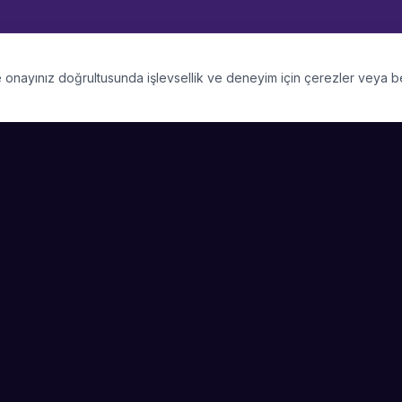
 ve onayınız doğrultusunda işlevsellik ve deneyim için çerezler veya 
PLATFORM
SIRKET
Kategoriler
Hakkimizda
Şehirler
Blog
Etkinlik Talepleri
Kariyer
Video Galerisi
Basin & Medya
Başarı Hikayeleri
Nasıl Çalışır