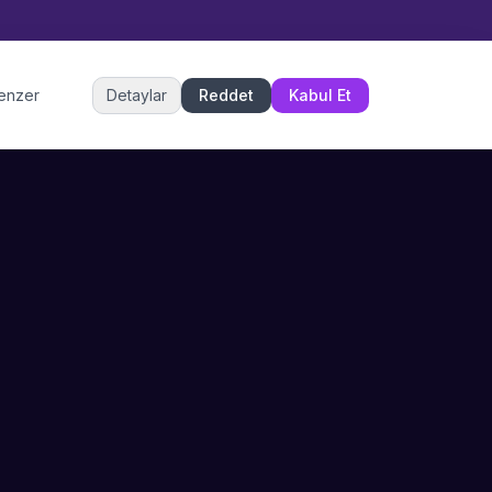
Müşteri Hizmetleri
benzer
Detaylar
Reddet
Kabul Et
Şu an çevrimiçi
DESTEK
İLETIŞIM
Büyükçekmece,
SSS
İstanbul
İletişim
0 850 302 53 52
Hizmet Politikası
info@sahneustalari.com
İptal ve Cayma
Yardım Merkezi
Ödeme Politikası