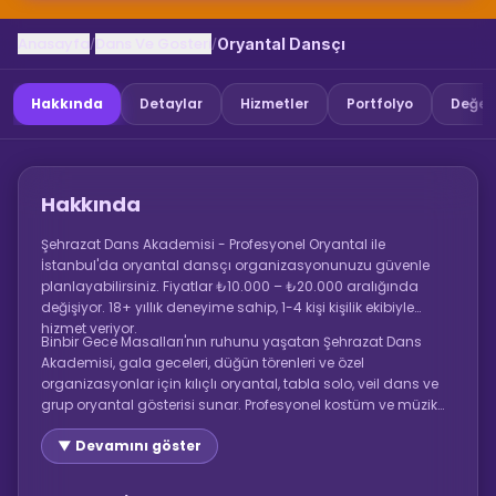
Anasayfa
Dans Ve Gosteri
/
/
Oryantal Dansçı
Hakkında
Detaylar
Hizmetler
Portfolyo
Değer
Hakkında
Şehrazat Dans Akademisi - Profesyonel Oryantal ile
İstanbul'da oryantal dansçı organizasyonunuzu güvenle
planlayabilirsiniz. Fiyatlar ₺10.000 – ₺20.000 aralığında
değişiyor. 18+ yıllık deneyime sahip, 1-4 kişi kişilik ekibiyle
hizmet veriyor.
Binbir Gece Masalları'nın ruhunu yaşatan Şehrazat Dans
Akademisi, gala geceleri, düğün törenleri ve özel
organizasyonlar için kılıçlı oryantal, tabla solo, veil dans ve
grup oryantal gösterisi sunar. Profesyonel kostüm ve müzik
sistemiyle komple hizmet paketi mevcuttur.
▼ Devamını göster