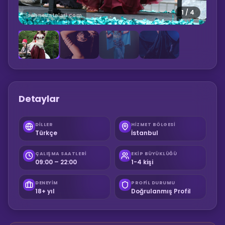
1
/
4
sahneustalari.com
Detaylar
DILLER
HIZMET BÖLGESI
Türkçe
İstanbul
ÇALIŞMA SAATLERI
EKIP BÜYÜKLÜĞÜ
09:00 – 22:00
1-4 kişi
DENEYIM
PROFIL DURUMU
18+ yıl
Doğrulanmış Profil