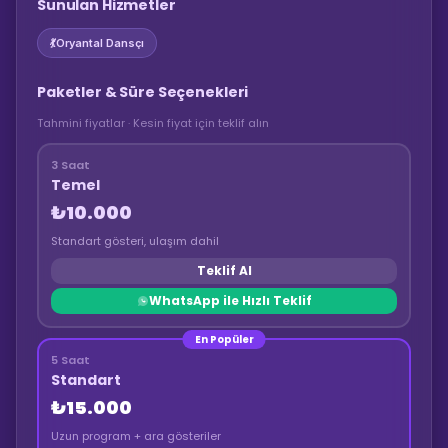
Sunulan Hizmetler
💃
Oryantal Dansçı
Paketler & Süre Seçenekleri
Tahmini fiyatlar · Kesin fiyat için teklif alın
3 Saat
Temel
₺10.000
Standart gösteri, ulaşım dahil
Teklif Al
WhatsApp ile Hızlı Teklif
En Popüler
5 Saat
Standart
₺15.000
Uzun program + ara gösteriler