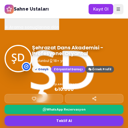
Sahne Ustaları
Kayıt Ol
Arama sonuçlarına dön
Şehrazat Dans Akademisi -
Profesyonel Oryantal
İstanbul
18
+ yıl
✓ Onaylı
💃
Oryantal Dansçı
🎭 Örnek Profil
BAŞLANGIÇ FIYATI
₺10.000
WhatsApp Rezervasyon
Teklif Al