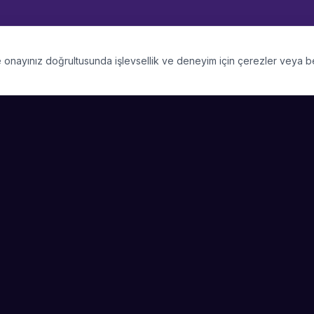
 ve onayınız doğrultusunda işlevsellik ve deneyim için çerezler veya 
PLATFORM
SIRKET
Kategoriler
Hakkimizda
Şehirler
Blog
Etkinlik Talepleri
Kariyer
Video Galerisi
Basin & Medya
Başarı Hikayeleri
Nasıl Çalışır