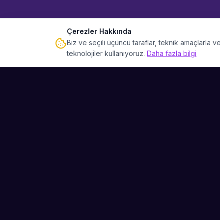
Çerezler Hakkında
Biz ve seçili üçüncü taraflar, teknik amaçlarla
teknolojiler kullanıyoruz.
Daha fazla bilgi
Sahne Ustaları
Etkinliğiniz için mükemmel sanatçıyı bulun.
Düğün, parti ve kurumsal etkinlikler için
binlerce sanatçı arasından seçim yapın.