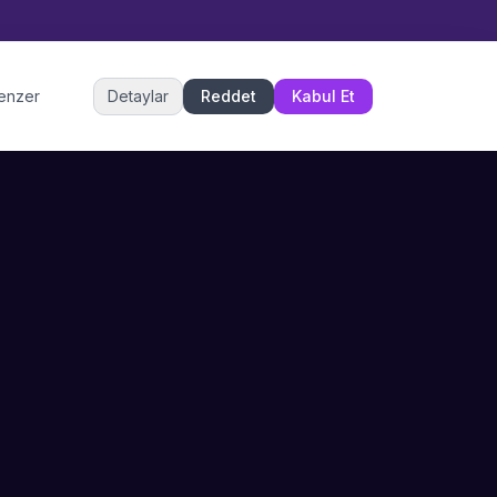
Müşteri Hizmetleri
benzer
Detaylar
Reddet
Kabul Et
Şu an çevrimiçi
DESTEK
İLETIŞIM
Büyükçekmece,
SSS
İstanbul
İletişim
0 850 302 53 52
Hizmet Politikası
info@sahneustalari.com
İptal ve Cayma
Yardım Merkezi
Ödeme Politikası