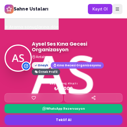
Sahne Ustaları
Kayıt Ol
Arama sonuçlarına dön
Aysel Ses Kına Gecesi
Organizasyon
Antalya
✓ Onaylı
💍
Kına Gecesi Organizasyonu
🎭 Örnek Profil
BAŞLANGIÇ FIYATI
₺15.000
WhatsApp Rezervasyon
Teklif Al