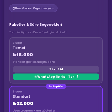
💍
Kına Gecesi Organizasyonu
Paketler & Süre Seçenekleri
Tahmini fiyatlar · Kesin fiyat için teklif alın
3 Saat
Temel
₺15.000
Standart gösteri, ulaşım dahil
Teklif Al
WhatsApp ile Hızlı Teklif
En Popüler
5 Saat
Standart
₺22.000
Uzun program + ara gösteriler