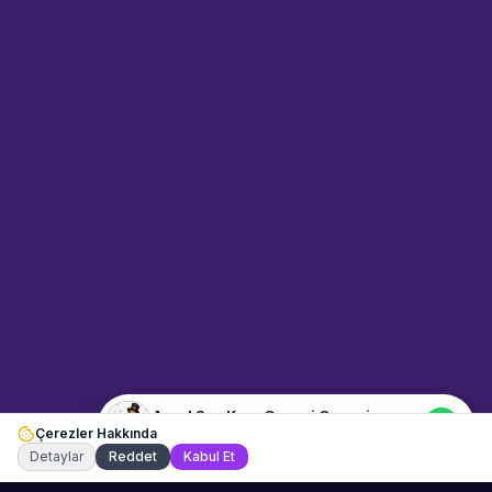
Sahne Ustaları
Sanatçı hakkında bilgi al
Merhaba! "Aysel Ses Kına
Gecesi Organizasyon" hakkında
bilgi almak mı istiyorsunuz?
Mesajınızı yazın, WhatsApp
üzerinden bağlanalım.
03:11
📍
dugun-ve-davet · Antalya
Merhaba! "Aysel Ses Kına
Gecesi Organizasyon" hakkında
bilgi almak istiyorum.
Aysel Ses Kına Gecesi Organizasyon
Çerezler Hakkında
Şu an çevrimiçi
Detaylar
Reddet
Kabul Et