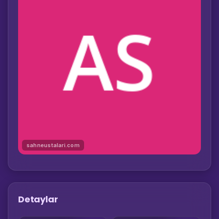
sahneustalari.com
Detaylar