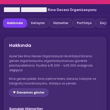
Anasayfa
Dugun Ve Davet
/
/
Kına Gecesi Organizasyonu
Hakkında
Detaylar
Hizmetler
Portfolyo
Değer
Hakkında
Aysel Ses Kına Gecesi Organizasyon ile Antalya'da kına
gecesi organizasyonu organizasyonunuzu güvenle
planlayabilirsiniz. Fiyatlar ₺15.000 – ₺35.000 aralığında
değişiyor.
Kına gecesi paketi. Kına yakma töreni, dansöz, halaylar ve
fotoğrafçı koordinasyonu. Antalya ve çevresi.
▼ Devamını göster
Sunulan Hizmetler