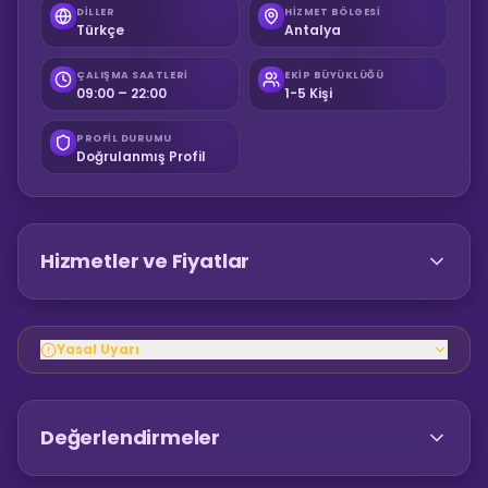
DILLER
HIZMET BÖLGESI
Türkçe
Antalya
ÇALIŞMA SAATLERI
EKIP BÜYÜKLÜĞÜ
09:00 – 22:00
1-5 Kişi
PROFIL DURUMU
Doğrulanmış Profil
Hizmetler ve Fiyatlar
Yasal Uyarı
Değerlendirmeler