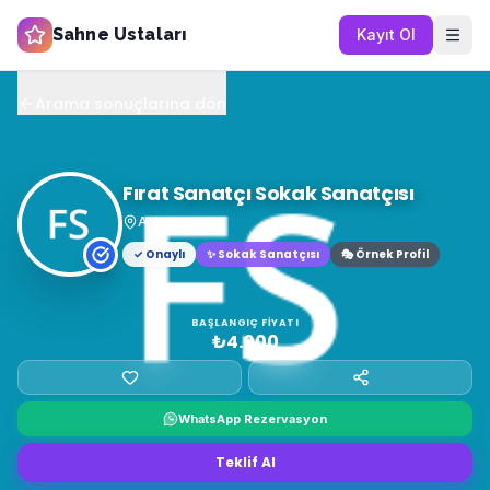
Sahne Ustaları
Kayıt Ol
Arama sonuçlarına dön
Fırat Sanatçı Sokak Sanatçısı
Ankara
✓ Onaylı
✨
Sokak Sanatçısı
🎭 Örnek Profil
BAŞLANGIÇ FIYATI
₺4.000
WhatsApp Rezervasyon
Teklif Al