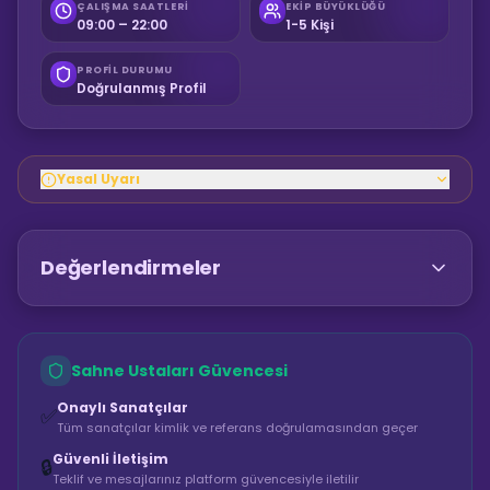
ÇALIŞMA SAATLERI
EKIP BÜYÜKLÜĞÜ
09:00 – 22:00
1-5 Kişi
PROFIL DURUMU
Doğrulanmış Profil
Yasal Uyarı
Değerlendirmeler
Sahne Ustaları Güvencesi
Onaylı Sanatçılar
✅
Tüm sanatçılar kimlik ve referans doğrulamasından geçer
Güvenli İletişim
🔒
Teklif ve mesajlarınız platform güvencesiyle iletilir