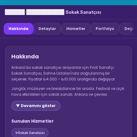
Anasayfa
Eglence Ve Gosteri
/
/
Sokak Sanatçısı
Hakkında
Detaylar
Hizmetler
Portfolyo
Değer
Hakkında
Ankara'da sokak sanatçısı arayanlar için Fırat Sanatçı
Sokak Sanatçısı, Sahne Ustaları'nda doğrulanmış bir
seçenek. Fiyatlar ₺4.000 – ₺10.000 aralığında değişiyor.
Jonglör, müzisyen ve breakdancer bir arada. Festival ve açık
hava etkinlikleri için sokak sanatı. Ankara ve çevresi.
▼ Devamını göster
Sunulan Hizmetler
✨
Sokak Sanatçısı