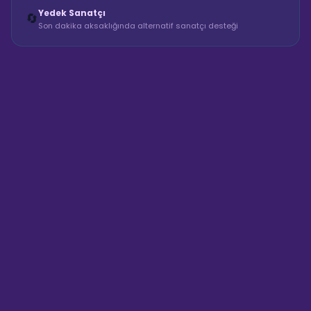
Yedek Sanatçı
🔄
Son dakika aksaklığında alternatif sanatçı desteği
Sahne Ustaları
Sanatçı hakkında bilgi al
Merhaba! "Fırat Sanatçı Sokak
Sanatçısı" hakkında bilgi almak