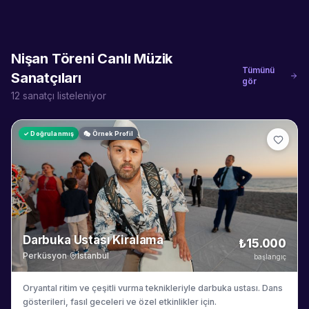
Nişan Töreni Canlı Müzik
Tümünü
Sanatçıları
gör
12
sanatçı listeleniyor
✓ Doğrulanmış
🎭 Örnek Profil
Darbuka Ustası Kiralama
₺15.000
Perküsyon
·
İstanbul
başlangıç
Oryantal ritim ve çeşitli vurma teknikleriyle darbuka ustası. Dans
gösterileri, fasıl geceleri ve özel etkinlikler için.