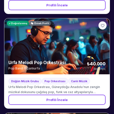
Profili İncele
✓ Doğrulanmış
🎭 Örnek Profil
Urfa Melodi Pop Orkestrası
₺40.000
Pop Band
·
Şanlıurfa
başlangıç
Düğün Müzik Grubu
Pop Orkestrası
Canlı Müzik
Urfa Melodi Pop Orkestrası, Güneydoğu Anadolu'nun zengin
müzikal dokusunu çağdaş pop, funk ve caz altyapılarıyla
buluşturmak amacıyla Şanlıurfa'da kurulmuş profesyonel bir
Profili İncele
sahne ve düğün müzik ekibidir. Kuruluşundan bu yana bölgedeki
seçkin otel düğünlerinde, açık hava kır düğünlerinde ve özel
davetlerde aktif olarak sahne alan ekip, her organizasyonda