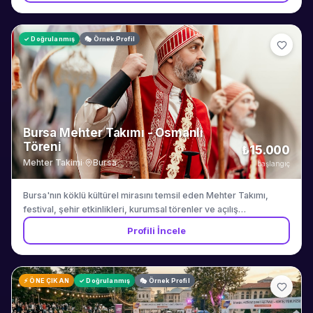
✓ Doğrulanmış
🎭 Örnek Profil
Bursa Mehter Takımı - Osmanlı
Töreni
₺15.000
Mehter Takimi
·
Bursa
başlangıç
Bursa'nın köklü kültürel mirasını temsil eden Mehter Takımı,
festival, şehir etkinlikleri, kurumsal törenler ve açılış
organizasyonlarında otantik Osmanlı marşları ve geleneksel
Profili İncele
törenlerle görkemli bir atmosfer yaratmaktadır. Tam kostüm ve
defileli süreç organizasyonu dahildir.
⚡ ÖNE ÇIKAN
✓ Doğrulanmış
🎭 Örnek Profil