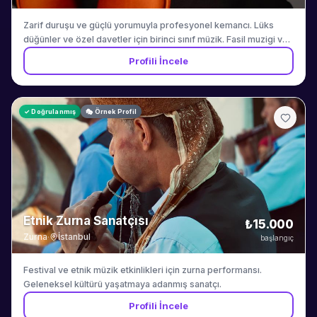
Zarif duruşu ve güçlü yorumuyla profesyonel kemancı. Lüks
düğünler ve özel davetler için birinci sınıf müzik. Fasil muzigi ve
Turk muzigi repertuvarinda uzmandir.
Profili İncele
✓ Doğrulanmış
🎭 Örnek Profil
Etnik Zurna Sanatçısı
₺15.000
Zurna
·
İstanbul
başlangıç
Festival ve etnik müzik etkinlikleri için zurna performansı.
Geleneksel kültürü yaşatmaya adanmış sanatçı.
Profili İncele