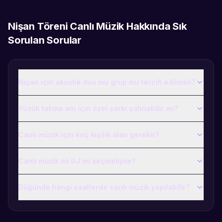
Nişan Töreni Canlı Müzik
Hakkında Sık
Sorulan Sorular
Nişan için akustik duo mu grup mu tercih edilmeli?
Yüzük takma anı için özel şarkı çalınabilir mi?
Canlı müzik için kaç kişilik alan gerekir?
Canlı müzik mi DJ mi seçmeliyim?
Düğünde hangi saatlerde canlı müzik yapılabilir?