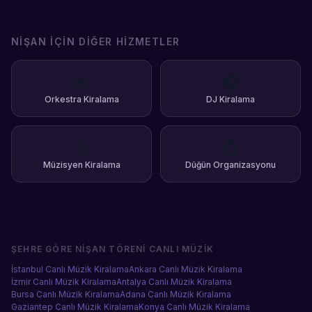
NIŞAN
İÇIN DIĞER HIZMETLER
🎺
🎧
Orkestra Kiralama
DJ Kiralama
🎸
💍
Müzisyen Kiralama
Düğün Organizasyonu
ŞEHRE GÖRE
NIŞAN TÖRENI CANLI MÜZIK
İstanbul
Canlı Müzik Kiralama
Ankara
Canlı Müzik Kiralama
İzmir
Canlı Müzik Kiralama
Antalya
Canlı Müzik Kiralama
Bursa
Canlı Müzik Kiralama
Adana
Canlı Müzik Kiralama
Gaziantep
Canlı Müzik Kiralama
Konya
Canlı Müzik Kiralama