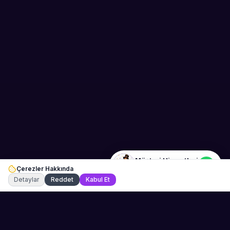
Sahne Ustaları
Etkinlik uzmanınız
Merhaba! Size nasıl yardımcı
olabiliriz? WhatsApp üzerinden
bize ulaşabilirsiniz.
Merhaba! Bilgi almak istiyorum.
Müşteri Hizmetleri
Çerezler Hakkında
Şu an çevrimiçi
Detaylar
Reddet
Kabul Et
💬 WhatsApp
Teklif Al →