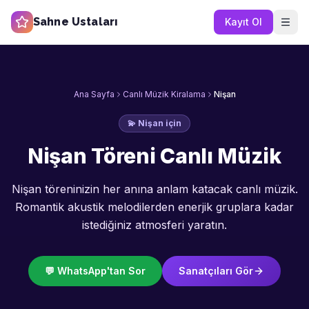
Sahne Ustaları
Kayıt Ol
Ana Sayfa
Canlı Müzik Kiralama
Nişan
💫
Nişan
için
Nişan Töreni Canlı Müzik
Nişan töreninizin her anına anlam katacak canlı müzik.
Romantik akustik melodilerden enerjik gruplara kadar
istediğiniz atmosferi yaratın.
💬 WhatsApp'tan Sor
Sanatçıları Gör