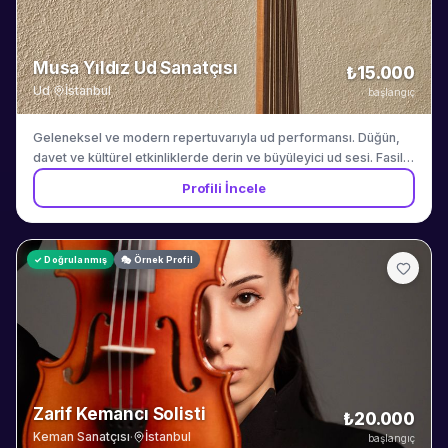
Musa Yıldız Ud Sanatçısı
₺15.000
Ud
·
İstanbul
başlangıç
Geleneksel ve modern repertuvarıyla ud performansı. Düğün,
davet ve kültürel etkinliklerde derin ve büyüleyici ud sesi. Fasil
muzigi ve Turk muzigi repertuvarinda uzmandir.
Profili İncele
✓ Doğrulanmış
🎭 Örnek Profil
Zarif Kemancı Solisti
₺20.000
Keman Sanatçısı
·
İstanbul
başlangıç