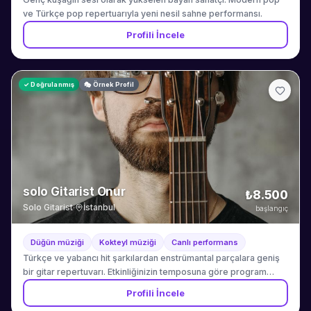
ve Türkçe pop repertuarıyla yeni nesil sahne performansı.
Profili İncele
✓ Doğrulanmış
🎭 Örnek Profil
solo Gitarist Onur
₺8.500
Solo Gitarist
·
İstanbul
başlangıç
Düğün müziği
Kokteyl müziği
Canlı performans
Türkçe ve yabancı hit şarkılardan enstrümantal parçalara geniş
bir gitar repertuvarı. Etkinliğinizin temposuna göre program
esnetilir.
Profili İncele