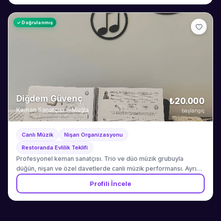
✓ Doğrulanmış
Diğdem Güvenç
₺20.000
Keman Sanatçısı
·
Muğla
başlangıç
Canlı Müzik
Nişan Organizasyonu
Restoranda Evlilik Teklifi
Profesyonel keman sanatçısı. Trio ve düo müzik grubuyla
düğün, nişan ve özel davetlerde canlı müzik performansı. Ayrıca
yetişkin ve çocuklara yüz yüze / online keman ve piyano dersi.
Profili İncele
Muğla ve çevresinde hizmet.