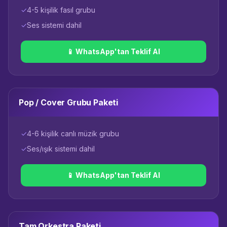
✓
4-5 kişilik fasıl grubu
✓
Ses sistemi dahil
📱 WhatsApp'tan Teklif Al
Pop / Cover Grubu Paketi
✓
4-6 kişilik canlı müzik grubu
✓
Ses/ışık sistemi dahil
📱 WhatsApp'tan Teklif Al
Tam Orkestra Paketi