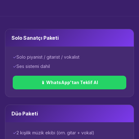
Solo Sanatçı Paketi
✓
Solo piyanist / gitarist / vokalist
✓
Ses sistemi dahil
📱 WhatsApp'tan Teklif Al
Düo Paketi
✓
2 kişilik müzik ekibi (örn. gitar + vokal)