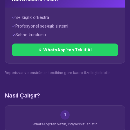
✓
8+ kişilik orkestra
✓
Profesyonel ses/ışık sistemi
✓
Sahne kurulumu
📱 WhatsApp'tan Teklif Al
Repertuvar ve enstrüman tercihine göre kadro özelleştirilebilir.
Nasıl Çalışır?
1
WhatsApp'tan yazın, ihtiyacınızı anlatın