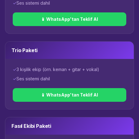
✓
Ses sistemi dahil
📱 WhatsApp'tan Teklif Al
Trio Paketi
✓
3 kişilik ekip (örn. keman + gitar + vokal)
✓
Ses sistemi dahil
📱 WhatsApp'tan Teklif Al
Fasıl Ekibi Paketi