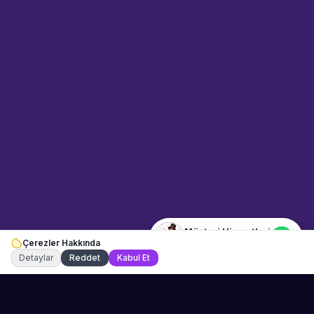
Sahne Ustaları
Etkinlik uzmanınız
Merhaba! Size nasıl yardımcı
olabiliriz? WhatsApp üzerinden
bize ulaşabilirsiniz.
Merhaba! Bilgi almak istiyorum.
Müşteri Hizmetleri
Çerezler Hakkında
Şu an çevrimiçi
Detaylar
Reddet
Kabul Et