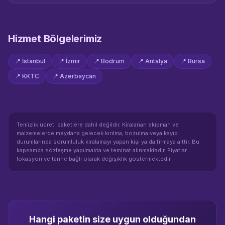
Hizmet Bölgelerimiz
📍
İstanbul
📍
İzmir
📍
Bodrum
📍
Antalya
📍
Bursa
📍
KKTC
📍
Azerbaycan
Temizlik ücreti paketlere dahil değildir. Kiralanan ekipman ve
malzemelerde meydana gelecek kırılma, bozulma veya kayıp
durumlarında sorumluluk kiralamayı yapan kişi ya da firmaya aittir. Bu
kapsamda sözleşme yapılmakta ve teminat alınmaktadır. Fiyatlar
lokasyon ve tarihe bağlı olarak değişiklik göstermektedir.
Hangi paketin size uygun olduğundan