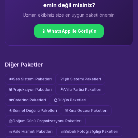
emin değil misiniz?
Uzman ekibimiz size en uygun paketi önersin.
📱 WhatsApp ile Görüşün
Diğer Paketler
🔊
Ses Sistemi Paketleri
💡
Işık Sistemi Paketleri
📽️
Projeksiyon Paketleri
🏝️
Villa Partisi Paketleri
🍽️
Catering Paketleri
💍
Düğün Paketleri
🌟
Sünnet Düğünü Paketleri
🌸
Kına Gecesi Paketleri
🎂
Doğum Günü Organizasyonu Paketleri
🚗
Vale Hizmeti Paketleri
👶
Bebek Fotoğrafçılığı Paketleri