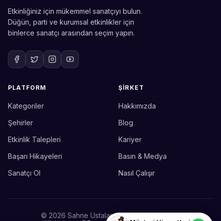
Etkinliğiniz için mükemmel sanatçıyı bulun.
Düğün, parti ve kurumsal etkinlikler için
binlerce sanatçı arasından seçim yapın.
PLATFORM
ŞIRKET
Kategoriler
Hakkımızda
Sahne Ustaları
Etkinlik uzmanınız
Şehirler
Blog
Etkinlik Talepleri
Kariyer
Merhaba! Size nasıl yardımcı
olabiliriz? WhatsApp üzerinden
Başarı Hikayeleri
Basın & Medya
bize ulaşabilirsiniz.
Sanatçı Ol
Nasıl Çalışır
Merhaba! Bilgi almak istiyorum.
© 2026 Sahne Ustaları. Tüm hakları saklıdır.