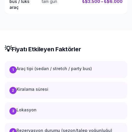
bus / lüks
tam gün
₺$3.500 – ₺$6.000
araç
💡
Fiyatı Etkileyen Faktörler
Araç tipi (sedan / stretch / party bus)
1
Kiralama süresi
2
Lokasyon
3
Rezervasyon durumu (sezon/talep yoğunluğu)
4