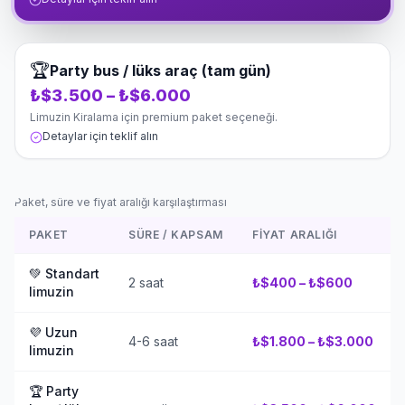
🏆
Party bus / lüks araç (tam gün)
₺$3.500 – ₺$6.000
Limuzin Kiralama için premium paket seçeneği.
Detaylar için teklif alın
Paket, süre ve fiyat aralığı karşılaştırması
PAKET
SÜRE / KAPSAM
FIYAT ARALIĞI
💚
Standart
2 saat
₺$400 – ₺$600
limuzin
💜
Uzun
4-6 saat
₺$1.800 – ₺$3.000
limuzin
🏆
Party