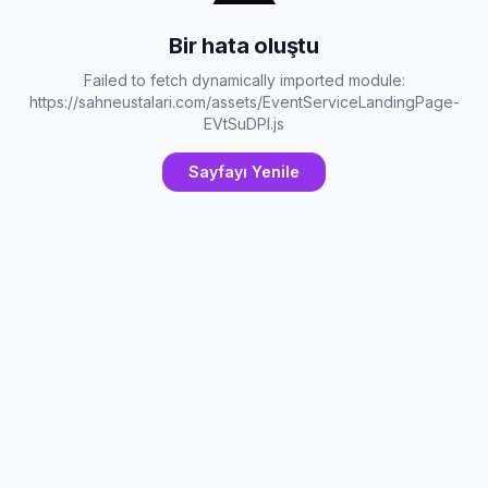
Bir hata oluştu
Failed to fetch dynamically imported module:
https://sahneustalari.com/assets/EventServiceLandingPage-
EVtSuDPl.js
Sayfayı Yenile