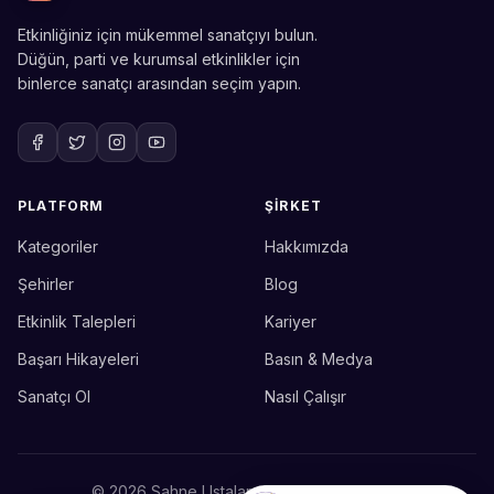
Etkinliğiniz için mükemmel sanatçıyı bulun.
Düğün, parti ve kurumsal etkinlikler için
binlerce sanatçı arasından seçim yapın.
PLATFORM
ŞIRKET
Kategoriler
Hakkımızda
Sahne Ustaları
Etkinlik uzmanınız
Şehirler
Blog
Etkinlik Talepleri
Kariyer
Merhaba! Size nasıl yardımcı
olabiliriz? WhatsApp üzerinden
Başarı Hikayeleri
Basın & Medya
bize ulaşabilirsiniz.
Sanatçı Ol
Nasıl Çalışır
Merhaba! Bilgi almak istiyorum.
© 2026 Sahne Ustaları. Tüm hakları saklıdır.