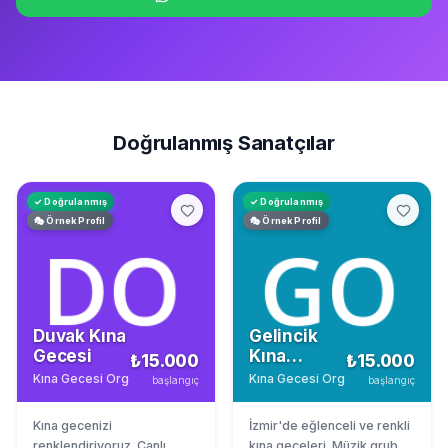
Doğrulanmış Sanatçılar
✓ Doğrulanmış
✓ Doğrulanmış
🎭 Örnek Profil
🎭 Örnek Profil
Duvak Kına
Gelincik
Gecesi
Kına
₺15.000
₺15.000
Organizasyon
Kına Gecesi Organizasyonu
·
Antalya
Kına Gecesi Organizasyonu
·
İzm
başlangıç
başlangıç
Kına gecenizi
İzmir'de eğlenceli ve renkli
renklendiriyoruz. Canlı
kına geceleri. Müzik grubu,