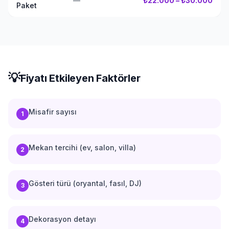
—
₺22.000 – ₺30.000
Paket
💡
Fiyatı Etkileyen Faktörler
Misafir sayısı
1
Mekan tercihi (ev, salon, villa)
2
Gösteri türü (oryantal, fasıl, DJ)
3
Dekorasyon detayı
4