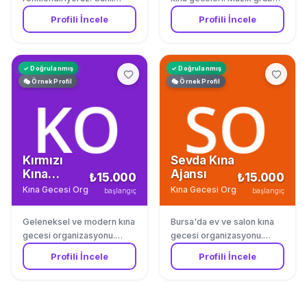
müzik, ateş ve ışık
oryantal ve dekorasyon bir
Profili İncele
Profili İncele
gösterileri, özel kostümler.
arada. Ege ruhunu kına
Antalya'da villa ve otel kına
gecenize yansıtıyoruz.
gecesi organizasyonu.
✓ Doğrulanmış
✓ Doğrulanmış
🎭 Örnek Profil
🎭 Örnek Profil
Kırmızı
Sevda Kına
Kına
Ajansı
₺15.000
₺15.000
Organizasyon
Kına Gecesi Organizasyonu
·
İstanbul
Kına Gecesi Organizasyonu
·
Bur
başlangıç
başlangıç
Geleneksel ve modern kına
Bursa'da ev ve salon kına
gecesi organizasyonu.
gecesi organizasyonu.
Canlı müzik, dans
Fotoğraf çekimi dahil
Profili İncele
Profili İncele
gösterileri ve özel
paketler. Bütçenize göre
dekorasyon bir arada.
özelleştirilmiş kına gecesi.
İstanbul'da her mekâna
gidiyoruz.