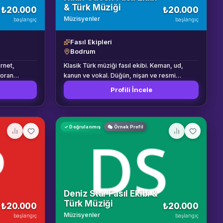
& Türk Müziği
₺20.000
₺20.000
ları,
Müzisyenler
kolayca eşlik
başlangıç
başlangıç
man havaları
vaları
Fasıl Ekipleri
Bodrum
kol yemeğinde
arnet,
Klasik Türk müziği fasıl ekibi. Keman, ud,
ir repertuvar
toran
kanun ve vokal. Düğün, nişan ve resmi
 arkadaş
davetten. Bodrum ve çevresi.
nı artıran
Profili İncele
stik otel
farklı
lodik yönü
✓ Doğrulanmış
🎭 Örnek Profil
 seçki
. Eserin
uvara
Deniz Star Fasıl Ekibi &
ukla üç
Türk Müziği
₺20.000
₺20.000
Müzisyenler
başlangıç
başlangıç
ngellemeyen