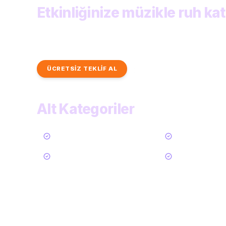
Etkinliğinize müzikle ruh kat
Yerel sanatçılardan hızlı ve kişiye özel teklifler 
bulun.
ÜCRETSİZ TEKLİF AL
TÜM KATEGORİLER
Alt Kategoriler
Tümü
Solo Gitarist
Saksofon
Trompet
49
Daha Göster