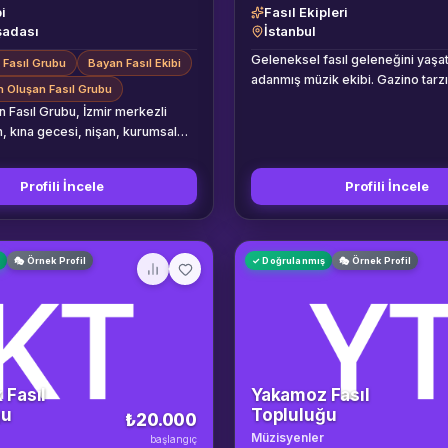
i
Fasıl Ekipleri
şadası
İstanbul
Geleneksel fasıl geleneğini yaş
 Fasıl Grubu
Bayan Fasıl Ekibi
adanmış müzik ekibi. Gazino tarzı 
n Oluşan Fasıl Grubu
ve özel davetler için.
n Fasıl Grubu, İzmir merkezli
, kına gecesi, nişan, kurumsal
mekli organizasyonlarda sahne
ilik profesyonel bir kadın müzik
Profili İncele
Profili İncele
ndar
lin Ege tarafından Türk sanat
nda çalışan kadın müzisyenlerin
lmesiyle kurulmuştur. Ekip; kadın
ş
🎭 Örnek Profil
✓ Doğrulanmış
🎭 Örnek Profil
 kanun, keman ve darbukadan
sanat
ri, nostaljik şarkılar, fasıl
mir ve Ege türküleri, Rumeli
tetelliler ve hareketli oyun havaları
. Müzik listesi etkinliğin
davetli profiline ve müşterinin
k Fasıl
Yakamoz Fasıl
ine göre hazırlanabilir.
ğu
Topluluğu
₺20.000
enellikle karşılama sırasında
Müzisyenler
başlangıç