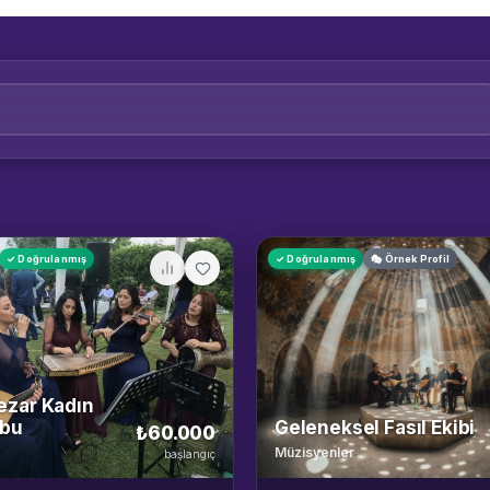
✓ Doğrulanmış
✓ Doğrulanmış
🎭 Örnek Profil
lezar Kadın
ubu
Geleneksel Fasıl Ekibi
₺60.000
Müzisyenler
başlangıç