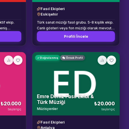
ta
Fasıl Ekipleri
n Türk sanat
Eskişehir
lümünde
reketli
ktif ekip.
Türk sanat müziği fasıl grubu. 5-8 kişilik ekip.
vaları Bu
eniş
Canlı gösteri veya fon müziği olarak mevcut.
de gelin ve
Eskişehir ve çevresi.
Profili İncele
r eser
kutlanan
enebilir.
a, ödül
✓ Doğrulanmış
🎭 Örnek Profil
müzik
ilebilir.
ne göre 3 ila
 Temel fasıl
 kanun ve
n bir müzikal
Emre Deniz Fasıl Ekibi &
, darbuka
Türk Müziği
₺20.000
₺20.000
Müzisyenler
başlangıç
başlangıç
rbuka Def
Fasıl Ekipleri
Antalya