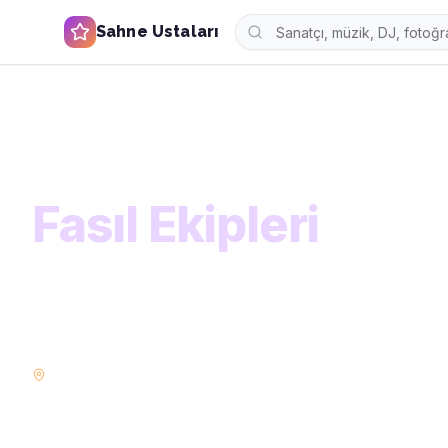
Sahne Ustaları
Ana Sayfa
Kategoriler
Müzisyenler
Fasıl Ekipleri
KATEGORİ
Fasıl Ekipleri
Düğününüz, kurumsal etkinliğiniz veya özel geceniz iç
keşfedin. Solo sanatçıdan orkestralara kadar binlerce 
bulun.
İstanbul
Ankara
İzmir
Bursa
POPÜLER ŞEHIRLER: