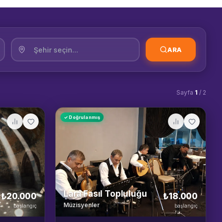
ARA
Sayfa
1
/
2
✓ Doğrulanmış
Lara Fasıl Topluluğu
₺20.000
₺18.000
Müzisyenler
başlangıç
başlangıç