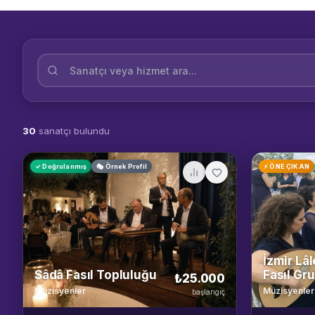
30
sanatçı bulundu
✓ Doğrulanmış
🎭 Örnek Profil
⚡ ÖNE ÇIKAN
İzmir Lâ
Sâdâ Fasıl Topluluğu
Fasıl Gr
₺25.000
Müzisyenler
Müzisyenler
başlangıç