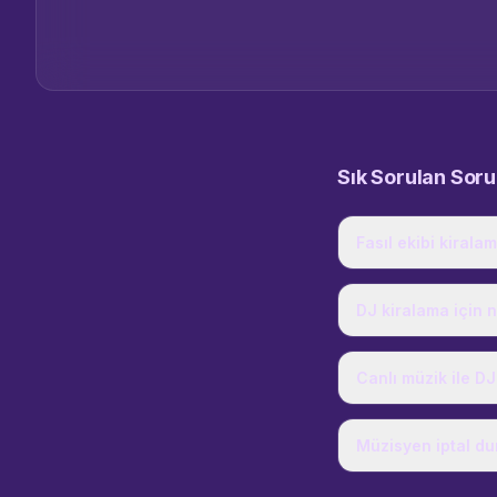
Sık Sorulan Sor
Fasıl ekibi kiralam
DJ kiralama için n
Canlı müzik ile DJ
Müzisyen iptal d