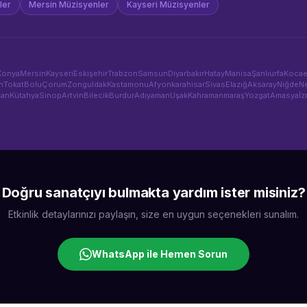
ler
Mersin
Müzisyenler
Kayseri
Müzisyenler
Konya
Mersin
Kayseri
Eskişehir
Trabzon
Samsun
Diyarbakır
Hatay
Manisa
Şanlıurfa
Kocae
n
Tokat
Bolu
Çorum
Zonguldak
Kastamonu
Afyonkarahisar
Sivas
Elazığ
Aksaray
Niğde
Ne
man
Kütahya
Sinop
Artvin
Bilecik
Burdur
Adıyaman
Uşak
Kahramanmaraş
Yozgat
Amasya
İz
Doğru sanatçıyı bulmakta yardım ister misiniz?
Etkinlik detaylarınızı paylaşın, size en uygun seçenekleri sunalım.
WhatsApp ile Hemen Sorun