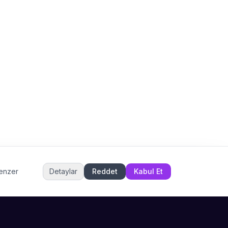
Sahne Ustaları
Etkinlik uzmanınız
Merhaba! Size nasıl yardımcı
olabiliriz? WhatsApp üzerinden
bize ulaşabilirsiniz.
Merhaba! Bilgi almak istiyorum.
Müşteri Hizmetleri
benzer
Detaylar
Reddet
Kabul Et
Şu an çevrimiçi