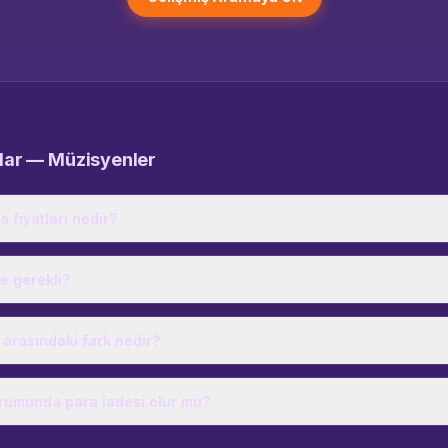
ular —
Müzisyenler
a fiyatları nedir?
e gerekli?
 arasındaki fark nedir?
urumunda para iadesi olur mu?