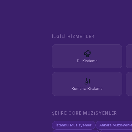
İLGILI HIZMETLER
🎧
DJ Kiralama
🎻
Kemancı Kiralama
ŞEHRE GÖRE
MÜZISYENLER
İstanbul
Müzisyenler
Ankara
Müzisyenl