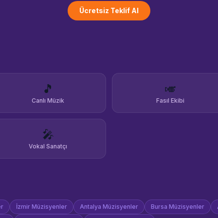
Ücretsiz Teklif Al
🎵
🎺
Canlı Müzik
Fasıl Ekibi
🎤
Vokal Sanatçı
er
İzmir
Müzisyenler
Antalya
Müzisyenler
Bursa
Müzisyenler