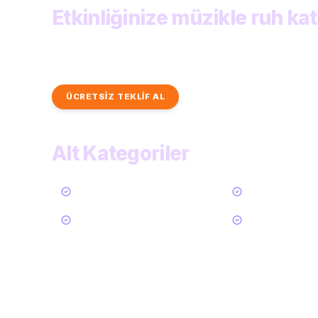
Etkinliğinize müzikle ruh kat
Yerel sanatçılardan hızlı ve kişiye özel teklifler 
bulun.
ÜCRETSİZ TEKLİF AL
TÜM KATEGORİLER
Alt Kategoriler
Tümü
Solo Gitarist
Saksofon
Trompet
47
Daha Göster