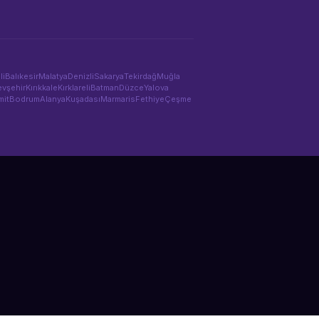
li
Balıkesir
Malatya
Denizli
Sakarya
Tekirdağ
Muğla
vşehir
Kırıkkale
Kırklareli
Batman
Düzce
Yalova
mit
Bodrum
Alanya
Kuşadası
Marmaris
Fethiye
Çeşme