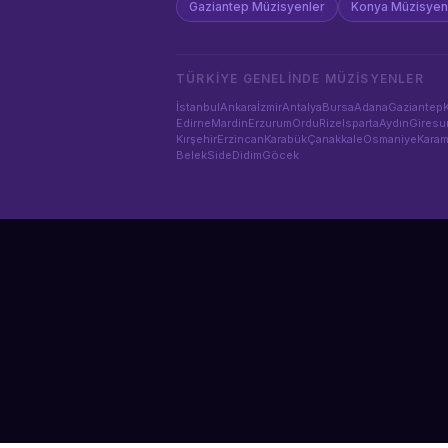
Gaziantep
Müzisyenler
Konya
Müzisyen
TÜRKIYE GENELINDE
MÜZISYENLER
İstanbul
Ankara
İzmir
Antalya
Bursa
Adana
Gaziantep
Edirne
Mardin
Erzurum
Ordu
Rize
Isparta
Aydın
Giresu
Kırşehir
Erzincan
Karabük
Çanakkale
Osmaniye
Kara
Belek
Side
Didim
Göcek