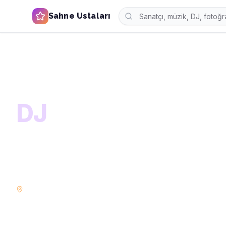
Sahne Ustaları
Ana Sayfa
Kategoriler
Müzisyenler
DJ
KATEGORİ
DJ
Düğününüz, kurumsal etkinliğiniz veya özel geceniz iç
keşfedin. Solo sanatçıdan orkestralara kadar binlerce 
bulun.
İstanbul
Ankara
İzmir
Bursa
POPÜLER ŞEHIRLER: