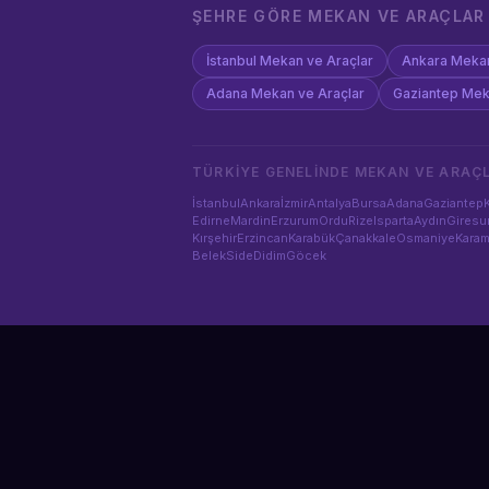
ŞEHRE GÖRE
MEKAN VE ARAÇLAR
İstanbul
Mekan ve Araçlar
Ankara
Mekan
Adana
Mekan ve Araçlar
Gaziantep
Mek
TÜRKIYE GENELINDE
MEKAN VE ARAÇ
İstanbul
Ankara
İzmir
Antalya
Bursa
Adana
Gaziantep
Edirne
Mardin
Erzurum
Ordu
Rize
Isparta
Aydın
Giresu
Kırşehir
Erzincan
Karabük
Çanakkale
Osmaniye
Kara
Belek
Side
Didim
Göcek