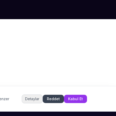
Sahne Ustaları
Etkinlik uzmanınız
Merhaba! Size nasıl yardımcı
olabiliriz? WhatsApp üzerinden
bize ulaşabilirsiniz.
Merhaba! Bilgi almak istiyorum.
Müşteri Hizmetleri
benzer
Detaylar
Reddet
Kabul Et
Şu an çevrimiçi