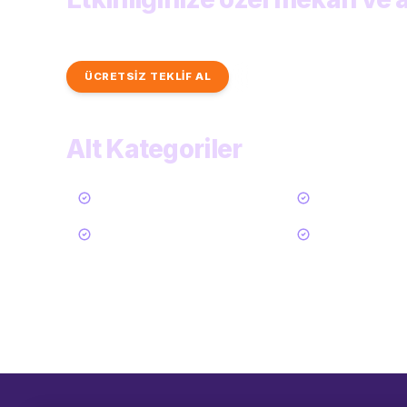
Benzersiz mekan sahiplerinden hızlı ve kişiye özel 
ÜCRETSİZ TEKLİF AL
TÜM KATEGORİLER
Alt Kategoriler
Tümü
Villa Kiralama
Yat Kiralama
Tekne Kiralama
14
Daha Göster