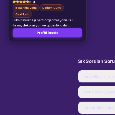
5.0
Bekarlığa Veda
Doğum Günü
Özel Parti
Lüks havuzbaşı parti organizasyonu. DJ,
ikram, dekorasyon ve güvenlik dahil.
Bekarlığa veda, doğum günü ve özel partiler.
Profili İncele
Sık Sorulan Sor
Parti villası kiral
Tekne veya yat kir
Parti otobüsü etki