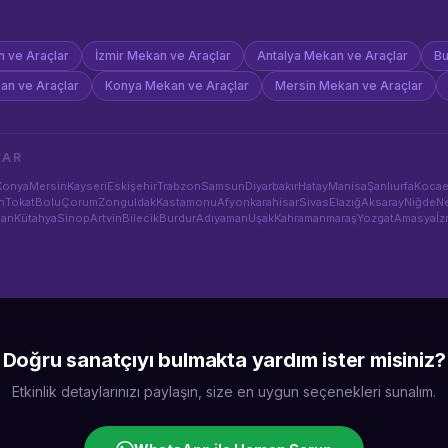
 ve Araçlar
İzmir
Mekan ve Araçlar
Antalya
Mekan ve Araçlar
Bu
an ve Araçlar
Konya
Mekan ve Araçlar
Mersin
Mekan ve Araçlar
LAR
Konya
Mersin
Kayseri
Eskişehir
Trabzon
Samsun
Diyarbakır
Hatay
Manisa
Şanlıurfa
Kocae
n
Tokat
Bolu
Çorum
Zonguldak
Kastamonu
Afyonkarahisar
Sivas
Elazığ
Aksaray
Niğde
Ne
man
Kütahya
Sinop
Artvin
Bilecik
Burdur
Adıyaman
Uşak
Kahramanmaraş
Yozgat
Amasya
İz
Doğru sanatçıyı bulmakta yardım ister misiniz?
Etkinlik detaylarınızı paylaşın, size en uygun seçenekleri sunalım.