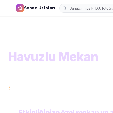
Sahne Ustaları
Ana Sayfa
Kategoriler
Mekan ve Araçlar
Havuzlu Mekan
KATEGORİ
Havuzlu Mekan
Etkinliğinize uygun benzersiz mekanlar ve özel araçl
salonuna, klasik arabadan partibüse geniş seçenek.
İstanbul
Ankara
İzmir
Bursa
POPÜLER ŞEHIRLER:
Etkinliğinize özel mekan ve 