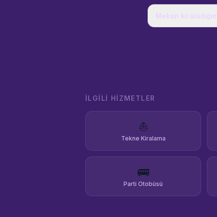
Mekan kiraladığımd
İLGILI HIZMETLER
⛵
Tekne Kiralama
🚌
Parti Otobüsü