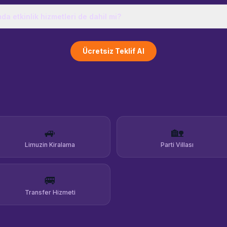
a etkinlik hizmetleri de dahil mi?
Ücretsiz Teklif Al
🚙
🏡
Limuzin Kiralama
Parti Villası
🚐
Transfer Hizmeti