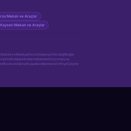
rsa
Mekan ve Araçlar
Kayseri
Mekan ve Araçlar
li
Balıkesir
Malatya
Denizli
Sakarya
Tekirdağ
Muğla
vşehir
Kırıkkale
Kırklareli
Batman
Düzce
Yalova
mit
Bodrum
Alanya
Kuşadası
Marmaris
Fethiye
Çeşme