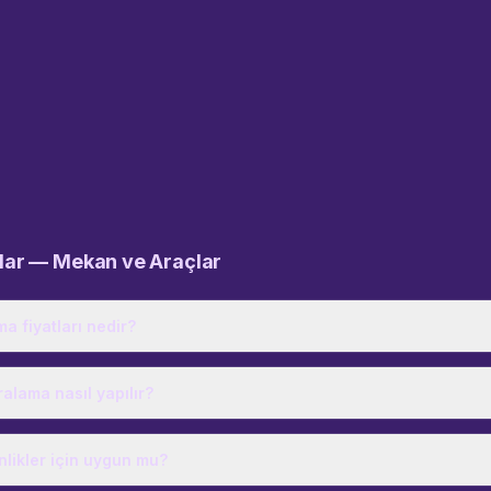
ular —
Mekan ve Araçlar
ama fiyatları nedir?
alama nasıl yapılır?
nlikler için uygun mu?