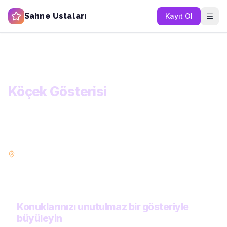
Sahne Ustaları
Kayıt Ol
Ana Sayfa
Kategoriler
Eğlence ve Gösteri
Köçek Gösterisi
KATEGORİ
Köçek Gösterisi
Konuklarınızı büyüleyecek eğlence ve gösteri sanatçıları.
İllüzyonistten akrobata, stand-up'tan canlı performansa her şey
burada.
İstanbul
Ankara
İzmir
Bursa
POPÜLER ŞEHIRLER:
Antalya
Adana
Konya
Gaziantep
Konuklarınızı unutulmaz bir gösteriyle
büyüleyin