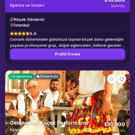
₺10.000
Eğlence ve Gösteri
başlangıç
Köçek Gösterisi
İstanbul
5.0
Osmanlı döneminden günümüze taşınan köçek dansı geleneğini
yaşatan profesyonel grup, düğün eğlenceleri, kültürel geceler
ve tarihi temalı organizasyonlar için geleneksel köçek gösterisi
Profili İncele
gerçekleştirir. Otantik kostüm ve canlı davul zurna eşliği ile
benzersiz bir kültürel deneyim sunar.
✓ Doğrulanmış
🎭 Örnek Profil
Geleneksel Köçek Performansı
₺10.000
Eğlence ve Gösteri
başlangıç