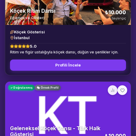
Köçek Ritim Dansı
₺10.000
Eğlence ve Gösteri
başlangıç
Köçek Gösterisi
İstanbul
5.0
Ritim ve figür ustalığıyla köçek dansı, düğün ve şenlikler için.
Profili İncele
✓ Doğrulanmış
🎭 Örnek Profil
Geleneksel Köçek Dansı - Türk Halk
Gösterisi