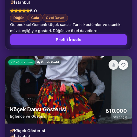
İstanbul
5.0
Düğün
Gala
Özel Davet
Geleneksel Osmanlı köçek sanatı. Tarihi kostümler ve otantik
müzik eşliğiyle gösteri. Düğün ve özel davetlere.
Profili İncele
✓ Doğrulanmış
🎭 Örnek Profil
Köçek Dansı Gösterisi
₺10.000
Eğlence ve Gösteri
başlangıç
Köçek Gösterisi
İstanbul