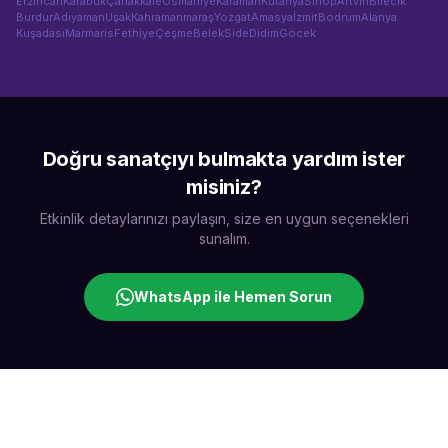
Erzincan
Karabük
Çanakkale
Osmaniye
Karaman
Kütahya
Sinop
Artvin
Bilecik
Burdur
Adıyaman
Uşak
Kahramanmaraş
Yozgat
Amasya
İzmit
Bodrum
Alanya
Kuşadası
Marmaris
Fethiye
Çeşme
Belek
Side
Didim
Göcek
Doğru sanatçıyı bulmakta yardım ister
misiniz?
Etkinlik detaylarınızı paylaşın, size en uygun seçenekleri
sunalım.
WhatsApp ile Hemen Sorun