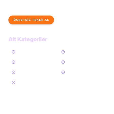
Profesyonel performansçılardan hızlı ve kişiye özel teklifler
alın. Tüm eğlence kategorilerimizi inceleyin.
ÜCRETSİZ TEKLİF AL
TÜM KATEGORİLER
Alt Kategoriler
Tümü
Sihirbaz
Komedyen
Stand-Up Komedyen
Palyaço
Akrobat
Cambaz / Jonglör
53
Daha Göster