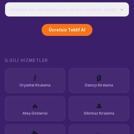
İstanbul dışı etkinlikler için sanatçı bulabilir miyim?
Ücretsiz Teklif Al
İLGILI HIZMETLER
💃
🩰
Oryantal Kiralama
Dansçı Kiralama
🔥
🎩
Ateş Gösterisi
Sihirbaz Kiralama