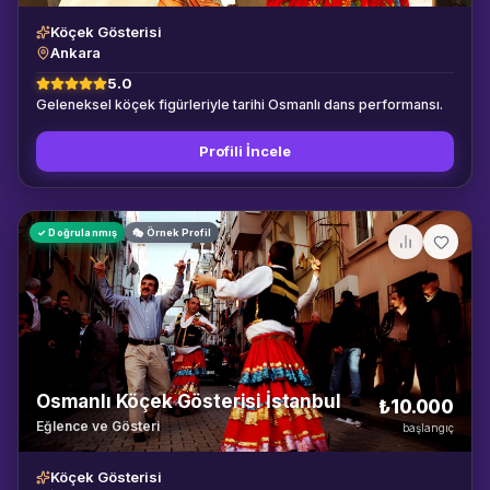
Köçek Gösterisi
Ankara
5.0
Geleneksel köçek figürleriyle tarihi Osmanlı dans performansı.
Profili İncele
✓ Doğrulanmış
🎭 Örnek Profil
Osmanlı Köçek Gösterisi İstanbul
₺10.000
Eğlence ve Gösteri
başlangıç
Köçek Gösterisi