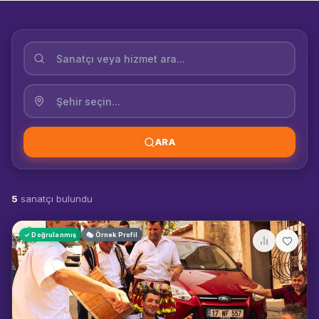
ARA
5
sanatçı bulundu
✓ Doğrulanmış
🎭 Örnek Profil