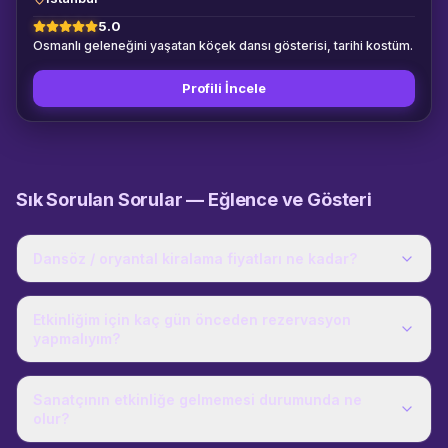
5.0
Osmanlı geleneğini yaşatan köçek dansı gösterisi, tarihi kostüm.
Profili İncele
Sık Sorulan Sorular —
Eğlence ve Gösteri
Dansöz / oryantal kiralama fiyatları ne kadar?
Etkinliğim için kaç gün önceden rezervasyon
yapmalıyım?
Sanatçının etkinliğe gelmemesi durumunda ne
olur?