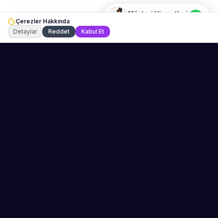
Müşteri Hizmetleri
Çerezler Hakkında
Şu an çevrimiçi
Detaylar
Reddet
Kabul Et
Sahne Ustaları
Etkinliğiniz için mükemmel sanatçıyı bulun.
Düğün, parti ve kurumsal etkinlikler için
binlerce sanatçı arasından seçim yapın.
PLATFORM
ŞIRKET