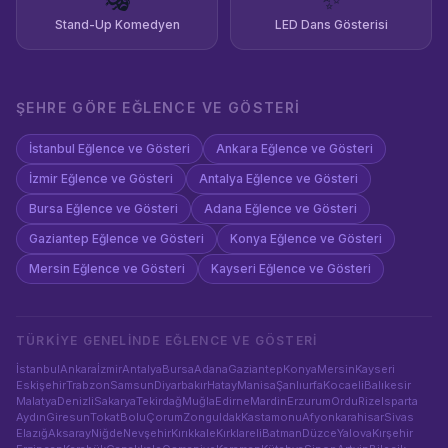
🎭
✨
Stand-Up Komedyen
LED Dans Gösterisi
ŞEHRE GÖRE
EĞLENCE VE GÖSTERI
İstanbul
Eğlence ve Gösteri
Ankara
Eğlence ve Gösteri
İzmir
Eğlence ve Gösteri
Antalya
Eğlence ve Gösteri
Bursa
Eğlence ve Gösteri
Adana
Eğlence ve Gösteri
Gaziantep
Eğlence ve Gösteri
Konya
Eğlence ve Gösteri
Mersin
Eğlence ve Gösteri
Kayseri
Eğlence ve Gösteri
TÜRKIYE GENELINDE
EĞLENCE VE GÖSTERI
İstanbul
Ankara
İzmir
Antalya
Bursa
Adana
Gaziantep
Konya
Mersin
Kayseri
Eskişehir
Trabzon
Samsun
Diyarbakır
Hatay
Manisa
Şanlıurfa
Kocaeli
Balıkesir
Malatya
Denizli
Sakarya
Tekirdağ
Muğla
Edirne
Mardin
Erzurum
Ordu
Rize
Isparta
Aydın
Giresun
Tokat
Bolu
Çorum
Zonguldak
Kastamonu
Afyonkarahisar
Sivas
Elazığ
Aksaray
Niğde
Nevşehir
Kırıkkale
Kırklareli
Batman
Düzce
Yalova
Kırşehir