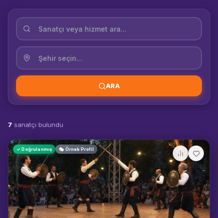
ARA
7
sanatçı bulundu
✓ Doğrulanmış
🎭 Örnek Profil