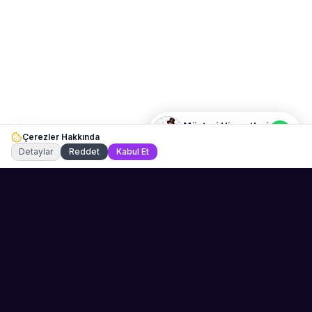
Merhaba! Size nasıl yardımcı
olabiliriz? WhatsApp üzerinden
bize ulaşabilirsiniz.
Merhaba! Bilgi almak istiyorum.
Müşteri Hizmetleri
Çerezler Hakkında
Şu an çevrimiçi
Detaylar
Reddet
Kabul Et
Sahne Ustaları
Etkinliğiniz için mükemmel sanatçıyı bulun.