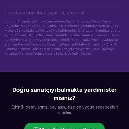
TÜRKIYE GENELINDE
DANS VE GÖSTERI
İstanbul
Ankara
İzmir
Antalya
Bursa
Adana
Gaziantep
Konya
Mersin
Kayseri
Eskişehir
Trabzon
Samsun
Diyarbakır
Hatay
Manisa
Şanlıurfa
Kocaeli
Balıkesir
Malatya
Denizli
Sakarya
Tekirdağ
Muğla
Edirne
Mardin
Erzurum
Ordu
Rize
Isparta
Aydın
Giresun
Tokat
Bolu
Çorum
Zonguldak
Kastamonu
Afyonkarahisar
Sivas
Elazığ
Aksaray
Niğde
Nevşehir
Kırıkkale
Kırklareli
Batman
Düzce
Yalova
Kırşehir
Erzincan
Karabük
Çanakkale
Osmaniye
Karaman
Kütahya
Sinop
Artvin
Bilecik
Burdur
Adıyaman
Uşak
Kahramanmaraş
Yozgat
Amasya
İzmit
Bodrum
Alanya
Kuşadası
Marmaris
Fethiye
Çeşme
Belek
Side
Didim
Göcek
Doğru sanatçıyı bulmakta yardım ister
misiniz?
Etkinlik detaylarınızı paylaşın, size en uygun seçenekleri
sunalım.