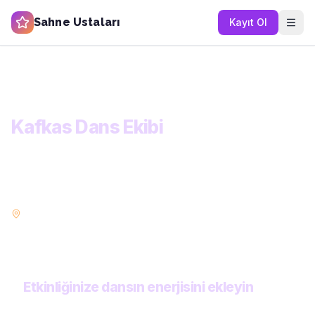
Sahne Ustaları
Kayıt Ol
Ana Sayfa
Kategoriler
Dans ve Gösteri
Kafkas Dans Ekibi
KATEGORİ
Kafkas Dans Ekibi
Her etkinlik türüne uygun profesyonel dans gruplarını ve solo
dansçıları keşfedin. Modern, oryantal, halk dansları ve daha
fazlası.
İstanbul
Ankara
İzmir
Bursa
POPÜLER ŞEHIRLER:
Antalya
Adana
Konya
Gaziantep
Etkinliğinize dansın enerjisini ekleyin
Yetenekli dansçılardan hızlı ve kişiye özel teklifler alın. Tüm