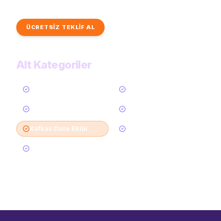
dans kategorilerimizi inceleyerek ilham bulun.
ÜCRETSİZ TEKLİF AL
TÜM KATEGORİLER
Alt Kategoriler
Tümü
Oryantal Dansçı
Dansöz
Semazen
Kafkas Dans Ekibi
Halay Ekibi
Horon Ekibi
48
Daha Göster