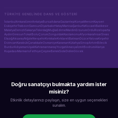
TÜRKIYE GENELINDE
DANS VE GÖSTERI
İstanbul
Ankara
İzmir
Antalya
Bursa
Adana
Gaziantep
Konya
Mersin
Kayseri
Eskişehir
Trabzon
Samsun
Diyarbakır
Hatay
Manisa
Şanlıurfa
Kocaeli
Balıkesir
Malatya
Denizli
Sakarya
Tekirdağ
Muğla
Edirne
Mardin
Erzurum
Ordu
Rize
Isparta
Aydın
Giresun
Tokat
Bolu
Çorum
Zonguldak
Kastamonu
Afyonkarahisar
Sivas
Elazığ
Aksaray
Niğde
Nevşehir
Kırıkkale
Kırklareli
Batman
Düzce
Yalova
Kırşehir
Erzincan
Karabük
Çanakkale
Osmaniye
Karaman
Kütahya
Sinop
Artvin
Bilecik
Burdur
Adıyaman
Uşak
Kahramanmaraş
Yozgat
Amasya
İzmit
Bodrum
Alanya
Kuşadası
Marmaris
Fethiye
Çeşme
Belek
Side
Didim
Göcek
Doğru sanatçıyı bulmakta yardım ister
misiniz?
Etkinlik detaylarınızı paylaşın, size en uygun seçenekleri
sunalım.