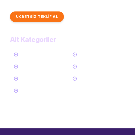
dans kategorilerimizi inceleyerek ilham bulun.
ÜCRETSİZ TEKLİF AL
TÜM KATEGORİLER
Alt Kategoriler
Tümü
Oryantal Dansçı
Dansöz
Semazen
Kafkas Dans Ekibi
Halay Ekibi
Horon Ekibi
48
Daha Göster