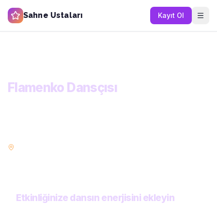
Sahne Ustaları
Kayıt Ol
Ana Sayfa
Kategoriler
Dans ve Gösteri
Flamenko Dansçısı
KATEGORİ
Flamenko Dansçısı
Her etkinlik türüne uygun profesyonel dans gruplarını ve solo
dansçıları keşfedin. Modern, oryantal, halk dansları ve daha
fazlası.
İstanbul
Ankara
İzmir
Bursa
POPÜLER ŞEHIRLER:
Antalya
Adana
Konya
Gaziantep
Etkinliğinize dansın enerjisini ekleyin
Yetenekli dansçılardan hızlı ve kişiye özel teklifler alın. Tüm