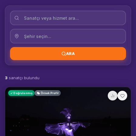
ARA
3
sanatçı bulundu
✓ Doğrulanmış
🎭 Örnek Profil