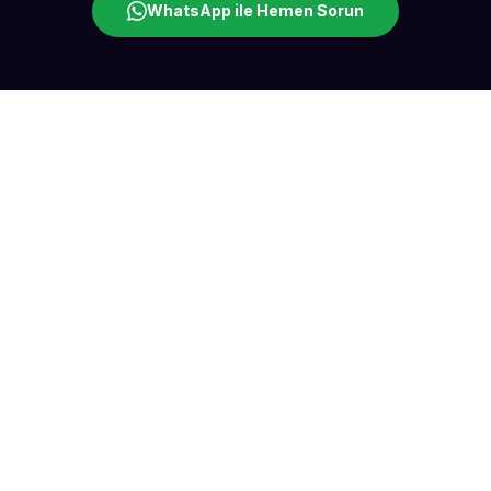
WhatsApp ile Hemen Sorun
Sahne Ustaları
Etkinlik uzmanınız