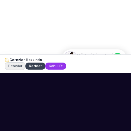
Merhaba! Size nasıl yardımcı
olabiliriz? WhatsApp üzerinden
bize ulaşabilirsiniz.
Merhaba! Bilgi almak istiyorum.
Müşteri Hizmetleri
Çerezler Hakkında
Şu an çevrimiçi
Detaylar
Reddet
Kabul Et
Sahne Ustaları
Etkinliğiniz için mükemmel sanatçıyı bulun.