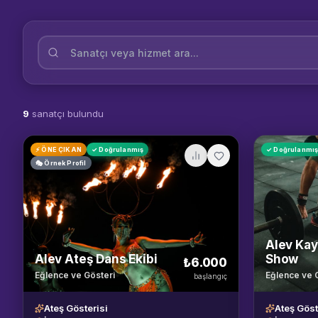
9
sanatçı bulundu
⚡ ÖNE ÇIKAN
✓ Doğrulanmış
✓ Doğrulanmı
🎭 Örnek Profil
Alev Kay
Alev Ateş Dans Ekibi
Show
₺6.000
Eğlence ve Gösteri
Eğlence ve 
başlangıç
Ateş Gösterisi
Ateş Göst