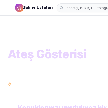
Sahne Ustaları
Ana Sayfa
Kategoriler
Eğlence ve Gösteri
Ateş Gösterisi
KATEGORİ
Ateş Gösterisi
Konuklarınızı büyüleyecek eğlence ve gösteri sanatçılar
up'tan canlı performansa her şey burada.
İstanbul
Ankara
İzmir
Bursa
POPÜLER ŞEHIRLER:
Konuklarınızı unutulmaz bir