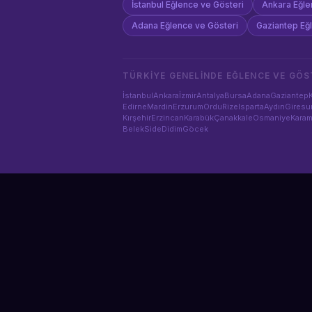
İstanbul
Eğlence ve Gösteri
Ankara
Eğle
Adana
Eğlence ve Gösteri
Gaziantep
Eğ
TÜRKIYE GENELINDE
EĞLENCE VE GÖS
İstanbul
Ankara
İzmir
Antalya
Bursa
Adana
Gaziantep
Edirne
Mardin
Erzurum
Ordu
Rize
Isparta
Aydın
Giresu
Kırşehir
Erzincan
Karabük
Çanakkale
Osmaniye
Kara
Belek
Side
Didim
Göcek