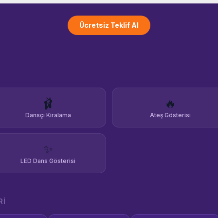
 Hizmet bölgemiz öncelikli olarak
takum, İlkadım, Canik ve
eleri olmak üzere, Ordu,
Ücretsiz Teklif Al
um, Sinop ve Tokat gibi çevre
m kurumsal ve bireysel
rı kapsamaktadır. Bugüne
tkinliklerinden lüks otel
 festival açılışlarından büyük
smanlara kadar pek çok farklı
da sahne aldık. Seyircinin
🩰
🔥
 hayranlığı görmek, bizim en
asyon kaynağımızdır. Eğer siz de
Dansçı Kiralama
Ateş Gösterisi
 sıra dışı, heyecan verici ve
ir dokunuş yapmak istiyorsanız,
kibi olarak alevlerimizle geceyi
✨
lmaya hazırız.
LED Dans Gösterisi
RI