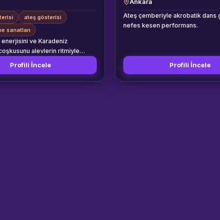
Ankara
Ateş çemberiyle akrobatik dans g
terisi
ateş gösterisi
nefes kesen performans.
e sanatları
 enerjisini ve Karadeniz
 coşkusunu alevlerin ritmiyle
tutkusundan doğan PyraSamsun
Profili İncele
Profili İncele
 Sanatları, bölgenin en dinamik
luklarından biri olarak
 yerini almıştır. Kurulduğumuz
ana, geleneksel ateş çevirme
ern dans koreografileri,
gürler ve senkronize ışık
 harmanlayarak izleyicilerimize
lar yaşatıyoruz. Amacımız,
österi sunmak değil; izleyicinin
acağı, müziğin ve ateşin kusursuz
sedeceği büyüsel bir atmosfer
aylarca süren yoğun provaların,
in ve en üst düzey güvenlik
nin bir ürünüdür. Ekip yapımız,
poi çeviricileri, staff (uzun sopa)