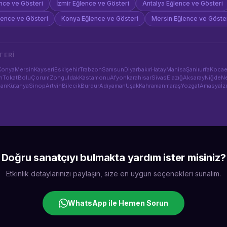
nce ve Gösteri
İzmir
Eğlence ve Gösteri
Antalya
Eğlence ve Gösteri
lence ve Gösteri
Konya
Eğlence ve Gösteri
Mersin
Eğlence ve Göste
TERI
Konya
Mersin
Kayseri
Eskişehir
Trabzon
Samsun
Diyarbakır
Hatay
Manisa
Şanlıurfa
Kocae
n
Tokat
Bolu
Çorum
Zonguldak
Kastamonu
Afyonkarahisar
Sivas
Elazığ
Aksaray
Niğde
Ne
man
Kütahya
Sinop
Artvin
Bilecik
Burdur
Adıyaman
Uşak
Kahramanmaraş
Yozgat
Amasya
İz
Doğru sanatçıyı bulmakta yardım ister misiniz?
Etkinlik detaylarınızı paylaşın, size en uygun seçenekleri sunalım.
WhatsApp ile Hemen Sorun