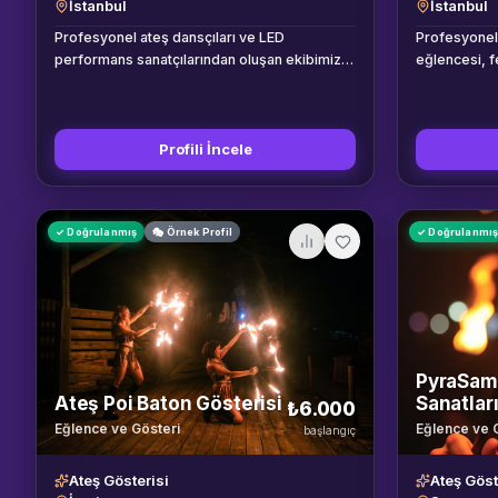
İstanbul
İstanbul
Profesyonel ateş dansçıları ve LED
Profesyonel
performans sanatçılarından oluşan ekibimiz,
eğlencesi, f
düğün, gala ve festival etkinliklerinde nefes
etkinlikleri 
kesen gösteriler sunar. Poi, ateş yutma, ateş
ateş dans gö
soluma ve fanlar dahil 8 farklı ateş
kılıcı, ateş 
disiplininde uzman sanatçılarımız tüm
Profili İncele
ateş perform
güvenlik ekipmanlarıyla gelir.
almaktadır.
✓ Doğrulanmış
🎭 Örnek Profil
✓ Doğrulanmı
PyraSams
Ateş Poi Baton Gösterisi
Sanatlar
₺6.000
Eğlence ve Gösteri
Eğlence ve 
başlangıç
Ateş Gösterisi
Ateş Göst