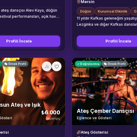
Mersin
 ateş dansçısı Alev Kaya, düğün
Düğün
Kurumsal Etkinlik
G
estival performansları, açık hava
11 yıldır Kafkas geleneğini yaşatı
ve gala geceleri için nefes kesen
Lezginka ve diğer Kafkas dansla
sterisi sunar. Ateş çemberi, ateş
profesyonel ekip.
yutma ve ateş nefesi gibi çeşitli
ansları repertuvarında yer
Profili İncele
Profili İncele
ş
🎭 Örnek Profil
✓ Doğrulanmış
🎭 Örnek Profil
un Ateş ve Işık
ı
Ateş Çember Dansçısı
₺6.000
Gösteri
Eğlence ve Gösteri
başlangıç
erisi
Ateş Gösterisi