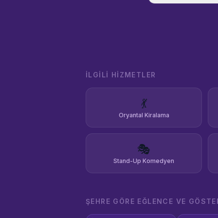
sürmektedir.
Samsun'un A
Tekkeköy ilç
Amasya, Çor
illerdeki tü
organizasyonla
kadar sahil e
düğünlerine,
İLGILI HIZMETLER
kurumsal lan
organizasyon
💃
gözlerindeki
büyük motiv
Oryantal Kiralama
etkinliğinize
büyüleyici b
PyraSamsun e
🎭
unutulmaz kı
Stand-Up Komedyen
ŞEHRE GÖRE
EĞLENCE VE GÖSTE