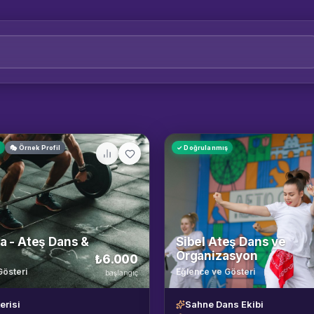
ş
🎭 Örnek Profil
✓ Doğrulanmış
a - Ateş Dans &
Sibel Ateş Dans ve
Organizasyon
₺6.000
Gösteri
Eğlence ve Gösteri
başlangıç
erisi
Sahne Dans Ekibi