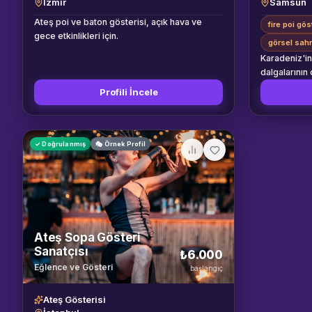
İzmir
Samsun
Ateş poi ve baton gösterisi, açık hava ve
fire poi gös
gece etkinlikleri için.
görsel sahn
Karadeniz'in
dalgalarının
buluşturma 
Profili İncele
Ateş ve Işık
gösteri toplu
sahnelerdeki
günden bu y
✓ Doğrulanmış
🎭 Örnek Profil
sanatını mod
akrobatik fi
efektleriyle
unutulmaz an
sadece bir g
nefesini tut
Ateş Sopa Gösteri
uyumunu his
Sanatçısı
₺6.000
yaratmaktır. Sahnede sergilediğimiz her
Eğlence ve Gösteri
performans, 
başlangıç
sıkı disiplin
protokolleri
Ateş Gösterisi
profesyonel 