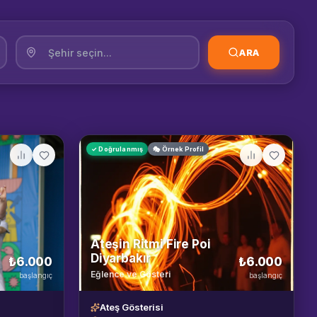
ARA
✓ Doğrulanmış
🎭 Örnek Profil
Ateşin Ritmi Fire Poi
Diyarbakır
₺6.000
₺6.000
Eğlence ve Gösteri
başlangıç
başlangıç
Ateş Gösterisi