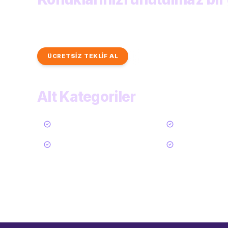
Profesyonel performansçılardan hızlı ve kişiye öze
inceleyin.
ÜCRETSİZ TEKLİF AL
TÜM KATEGORİLER
Alt Kategoriler
Tümü
Sihirbaz
Akrobat
Cambaz / Jonglör
53
Daha Göster