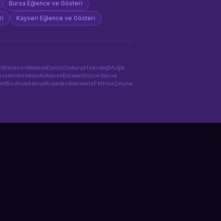
Bursa
Eğlence ve Gösteri
ri
Kayseri
Eğlence ve Gösteri
li
Balıkesir
Malatya
Denizli
Sakarya
Tekirdağ
Muğla
vşehir
Kırıkkale
Kırklareli
Batman
Düzce
Yalova
mit
Bodrum
Alanya
Kuşadası
Marmaris
Fethiye
Çeşme