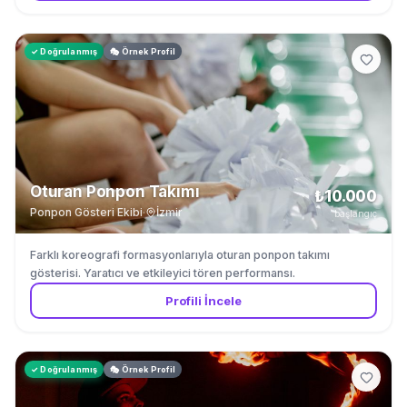
✓ Doğrulanmış
🎭 Örnek Profil
Oturan Ponpon Takımı
₺10.000
Ponpon Gösteri Ekibi
·
İzmir
başlangıç
Farklı koreografi formasyonlarıyla oturan ponpon takımı
gösterisi. Yaratıcı ve etkileyici tören performansı.
Profili İncele
✓ Doğrulanmış
🎭 Örnek Profil