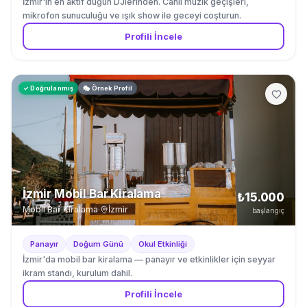
İzmir'in en aktif düğün DJlerinden. Canlı müzik geçişleri,
mikrofon sunuculuğu ve ışık show ile geceyi coşturun.
Profili İncele
✓ Doğrulanmış
🎭 Örnek Profil
İzmir Mobil Bar Kiralama
₺15.000
Mobil Bar Kiralama
·
İzmir
başlangıç
Panayır
Doğum Günü
Okul Etkinliği
İzmir'da mobil bar kiralama — panayır ve etkinlikler için seyyar
ikram standı, kurulum dahil.
Profili İncele