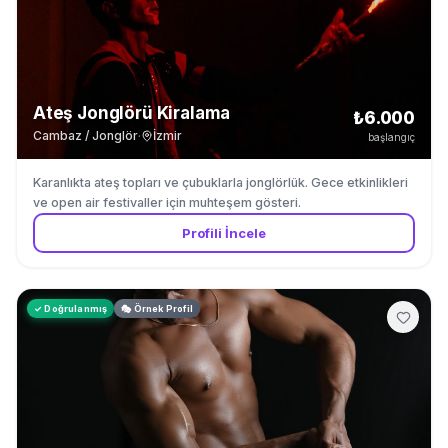
Ateş Jonglörü Kiralama
₺6.000
Cambaz / Jonglör
·
İzmir
başlangıç
Karanlıkta ateş topları ve çubuklarla jonglörlük. Gece etkinlikleri
ve open air festivaller için muhteşem gösteri.
Profili İncele
✓ Doğrulanmış
🎭 Örnek Profil