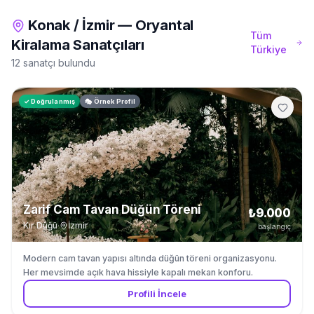
Konak
/
İzmir
—
Oryantal
Tüm
Kiralama
Sanatçıları
Türkiye
12 sanatçı bulundu
✓ Doğrulanmış
🎭 Örnek Profil
Zarif Cam Tavan Düğün Töreni
₺9.000
Kır Düğü
·
İzmir
başlangıç
Modern cam tavan yapısı altında düğün töreni organizasyonu.
Her mevsimde açık hava hissiyle kapalı mekan konforu.
Profili İncele