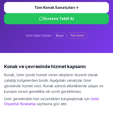
Tüm
Konak
Sanatçıları
Ücretsiz Teklif Al
İzmir
diğer ilçeler:
Buca
Tüm
İzmir
Konak
ve çevresinde hizmet kapsamı
Konak
,
İzmir
içinde hizmet veren ekiplerin düzenli olarak
çalıştığı bölgelerden biridir. Aşağıdaki sanatçılar
İzmir
genelinde hizmet verir;
Konak
adresli etkinliklerde ulaşım ve
kurulum süresi genellikle ek ücret gerektirmez.
İzmir
genelindeki tüm seçenekleri karşılaştırmak için
İzmir
Oryantal Kiralama
sayfasına göz atın.