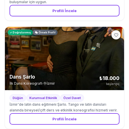
buluşmalar için uygun.
Profili İncele
✓ Doğrulanmış
🎭 Örnek Profil
Dans Şarlo
₺18.000
İlk Dans Koreografı
·
İzmir
başlangıç
Düğün
Kurumsal Etkinlik
Özel Davet
İzmir'de latin dans eğitmeni Şarlo. Tango ve latin dansları
alanında bireysel/çift ders ve etkinlik koreografisi hizmeti verir.
Profili İncele