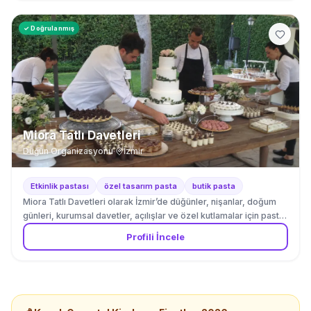
✓ Doğrulanmış
Miora Tatlı Davetleri
Düğün Organizasyonu
·
İzmir
Etkinlik pastası
özel tasarım pasta
butik pasta
Miora Tatlı Davetleri olarak İzmir’de düğünler, nişanlar, doğum
günleri, kurumsal davetler, açılışlar ve özel kutlamalar için pasta
ve tatlı sunumları hazırlıyoruz. Organizasyonun konseptine,
Profili İncele
davetli sayısına ve servis biçimine göre kişiye özel menüler
oluşturuyoruz. Yaş pasta, butik kutlama pastası, porsiyonluk
tatlılar, mini tartlar, cheesecake kupları, çikolatalar ve renkli
makaronlardan oluşan tatlı büfeleri kuruyoruz. Ürünlerin
görünümünü etkinliğin renk paleti, masa dekorasyonu ve sunum