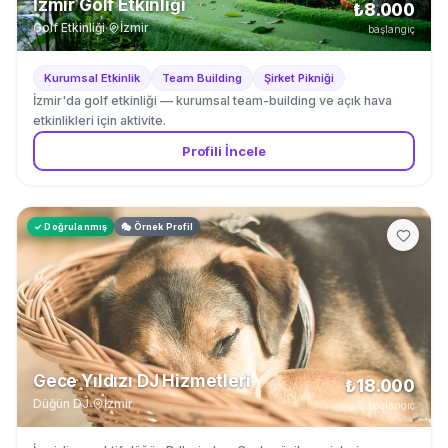
İzmir Golf Etkinliği
₺8.000
Golf Etkinliği
·
İzmir
başlangıç
Kurumsal Etkinlik
Team Building
Şirket Pikniği
İzmir'da golf etkinliği — kurumsal team-building ve açık hava
etkinlikleri için aktivite.
Profili İncele
✓ Doğrulanmış
🎭 Örnek Profil
Gece Yıldızı DJ Hizmetleri
₺18.000
Düğün DJ
·
İzmir
başlangıç