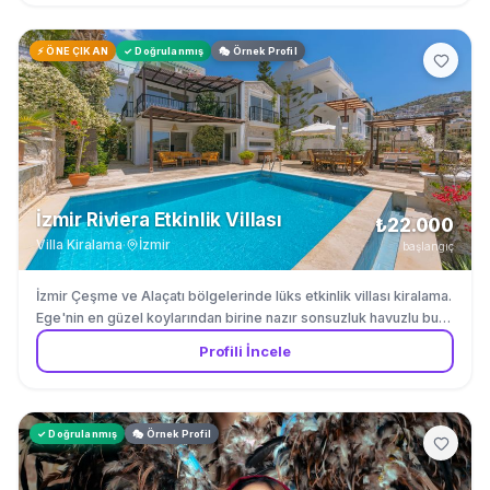
⚡ ÖNE ÇIKAN
✓ Doğrulanmış
🎭 Örnek Profil
İzmir Riviera Etkinlik Villası
₺22.000
Villa Kiralama
·
İzmir
başlangıç
İzmir Çeşme ve Alaçatı bölgelerinde lüks etkinlik villası kiralama.
Ege'nin en güzel koylarından birine nazır sonsuzluk havuzlu bu
özel villa; düğün villası, nişan, kurumsal etkinlik ve doğum günü
Profili İncele
parti villası organizasyonları için idealdir. Maksimum 70 kişi
kapasiteli. Çeşme'ye 10 dakika mesafede. ⚠️ Fiyat kişi sayısına,
etkinlik süresine ve etkinlik türüne göre değişkenlik gösterebilir.
✓ Doğrulanmış
🎭 Örnek Profil