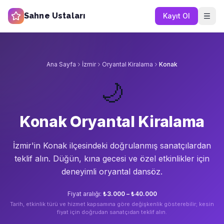
Sahne Ustaları
Kayıt Ol
Ana Sayfa
İzmir
Oryantal Kiralama
Konak
🌙
Konak Oryantal Kiralama
İzmir'in
Konak
ilçesindeki doğrulanmış sanatçılardan
teklif alın.
Düğün, kına gecesi ve özel etkinlikler için
deneyimli oryantal dansöz.
Fiyat aralığı:
₺3.000 – ₺40.000
Tarih, etkinlik türü ve hizmet kapsamına göre değişkenlik gösterebilir; kesin
fiyat için doğrudan sanatçıdan teklif alın.