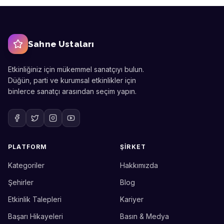
Sahne Ustaları
Etkinliğiniz için mükemmel sanatçıyı bulun.
Düğün, parti ve kurumsal etkinlikler için
binlerce sanatçı arasından seçim yapın.
PLATFORM
ŞIRKET
Kategoriler
Hakkımızda
Sahne Ustaları
Etkinlik uzmanınız
Şehirler
Blog
Etkinlik Talepleri
Kariyer
Merhaba! Size nasıl yardımcı
olabiliriz? WhatsApp üzerinden
Başarı Hikayeleri
Basın & Medya
bize ulaşabilirsiniz.