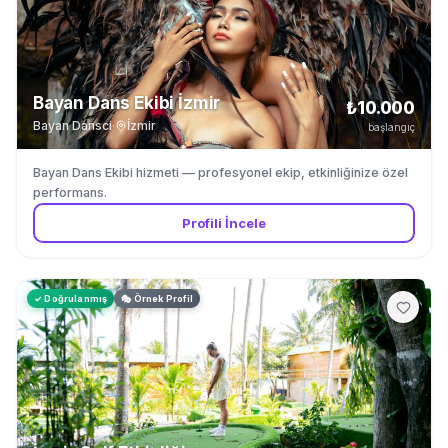
Bayan Dans Ekibi İzmir
₺10.000
Bayan Dansci
·
İzmir
başlangıç
Bayan Dans Ekibi hizmeti — profesyonel ekip, etkinliğinize özel
performans.
Profili İncele
✓ Doğrulanmış
🎭 Örnek Profil