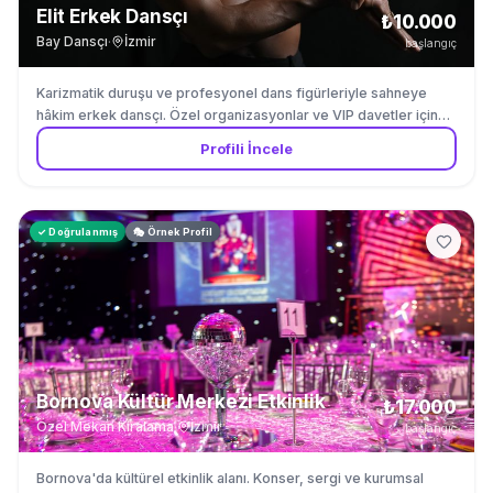
Elit Erkek Dansçı
₺10.000
Bay Dansçı
·
İzmir
başlangıç
Karizmatik duruşu ve profesyonel dans figürleriyle sahneye
hâkim erkek dansçı. Özel organizasyonlar ve VIP davetler için
ideal.
Profili İncele
✓ Doğrulanmış
🎭 Örnek Profil
Bornova Kültür Merkezi Etkinlik
₺17.000
Özel Mekan Kiralama
·
İzmir
başlangıç
Bornova'da kültürel etkinlik alanı. Konser, sergi ve kurumsal