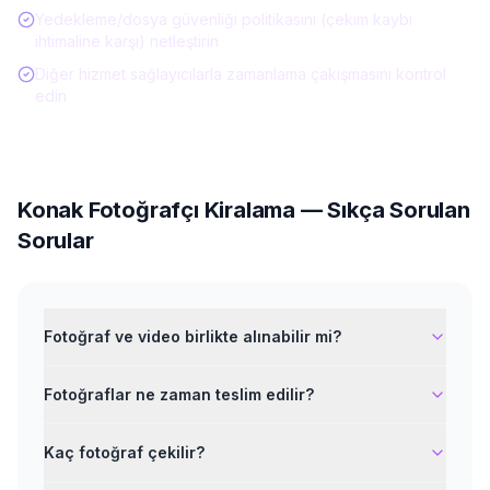
Yedekleme/dosya güvenliği politikasını (çekim kaybı
ihtimaline karşı) netleştirin
Diğer hizmet sağlayıcılarla zamanlama çakışmasını kontrol
edin
Konak
Fotoğrafçı Kiralama
— Sıkça Sorulan
Sorular
Fotoğraf ve video birlikte alınabilir mi?
Fotoğraflar ne zaman teslim edilir?
Kaç fotoğraf çekilir?