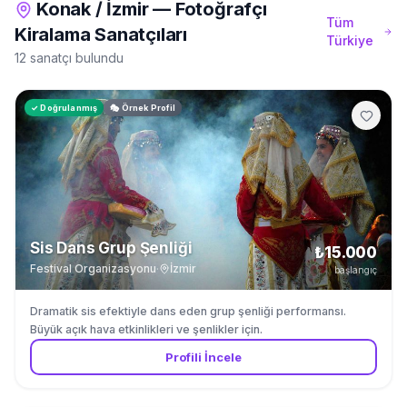
Konak
/
İzmir
—
Fotoğrafçı
Tüm
Kiralama
Sanatçıları
Türkiye
12 sanatçı bulundu
✓ Doğrulanmış
🎭 Örnek Profil
Sis Dans Grup Şenliği
₺15.000
Festival Organizasyonu
·
İzmir
başlangıç
Dramatik sis efektiyle dans eden grup şenliği performansı.
Büyük açık hava etkinlikleri ve şenlikler için.
Profili İncele