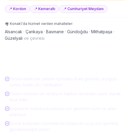
📍
Kordon
📍
Kemeraltı
📍
Cumhuriyet Meydanı
🏘️
Konak
\'da hizmet verilen mahalleler:
Alsancak · Çankaya · Basmane · Gündoğdu · Mithatpaşa ·
Güzelyalı
ve çevresi
Etkinlik Hizmeti Alırken Kontrol Listesi
Teslim edilecek çıktının formatını (ham görüntü, kurgulu
video, baskı vb.) netleştirin
Teslim süresini ve revizyon hakkını önceden yazılı olarak
teyit edin
Ekipmanın mekâna kurulumu için gereken süre ve alanı
planlayın
Drone kullanılan hizmetlerde bölgesel uçuş izni gerekip
gerekmediğini sorun