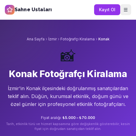
Sahne Ustaları
Kayıt Ol
Ana Sayfa
İzmir
Fotoğrafçı Kiralama
Konak
📸
Konak Fotoğrafçı Kiralama
İzmir'in
Konak
ilçesindeki doğrulanmış sanatçılardan
teklif alın.
Düğün, kurumsal etkinlik, doğum günü ve
özel günler için profesyonel etkinlik fotoğrafçıları.
Fiyat aralığı:
₺5.000 – ₺70.000
Tarih, etkinlik türü ve hizmet kapsamına göre değişkenlik gösterebilir; kesin
fiyat için doğrudan sanatçıdan teklif alın.