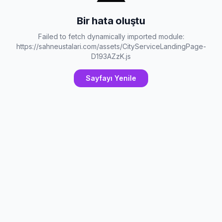
Bir hata oluştu
Failed to fetch dynamically imported module:
https://sahneustalari.com/assets/CityServiceLandingPage-
D193AZzK.js
Sayfayı Yenile