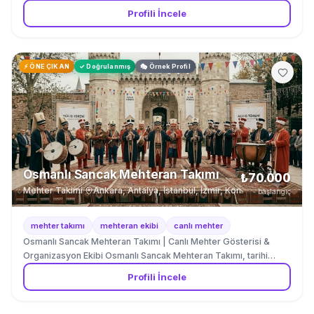
Profili İncele
⚡ ÖNE ÇIKAN
✓ Doğrulanmış
🎭 Örnek Profil
Osmanlı Sancak Mehteran Takımı
₺70.000
Mehter Takimi
·
Ankara, Antalya, İstanbul, İzmir, Konya
başlangıç
mehter takımı
mehteran ekibi
canlı mehter
Osmanlı Sancak Mehteran Takımı | Canlı Mehter Gösterisi &
Organizasyon Ekibi Osmanlı Sancak Mehteran Takımı, tarihi
Osmanlı mehter kültürünü güçlü sahne performansıyla
Profili İncele
birleştirerek organizasyonlara görkemli bir atmosfer kazandıran
profesyonel bir gösteri ekibidir. Davul, zurna ve kös sesleriyle
her etkinliği coşkulu bir tarihi şölene dönüştürür. 🎺