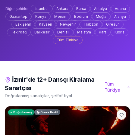
Diğer şehirler:
İstanbul
Ankara
Bursa
Antalya
Adana
Gaziantep
Konya
Mersin
Bodrum
Muğla
Alanya
Eskişehir
Kayseri
Nevşehir
Trabzon
Giresun
Tekirdağ
Balıkesir
Denizli
Malatya
Kars
Kıbrıs
Tüm Türkiye
İzmir'de 12+ Dansçı Kiralama
Tüm
Sanatçısı
Türkiye
Doğrulanmış sanatçılar, şeffaf fiyat
✓ Doğrulanmış
🎭 Örnek Profil