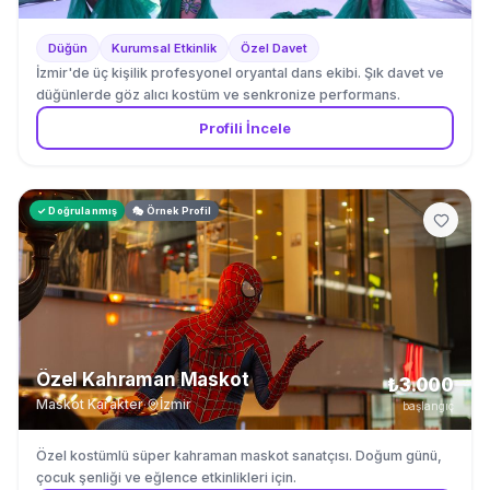
Düğün
Kurumsal Etkinlik
Özel Davet
İzmir'de üç kişilik profesyonel oryantal dans ekibi. Şık davet ve
düğünlerde göz alıcı kostüm ve senkronize performans.
Profili İncele
✓ Doğrulanmış
🎭 Örnek Profil
Özel Kahraman Maskot
₺3.000
Maskot Karakter
·
İzmir
başlangıç
Özel kostümlü süper kahraman maskot sanatçısı. Doğum günü,
çocuk şenliği ve eğlence etkinlikleri için.