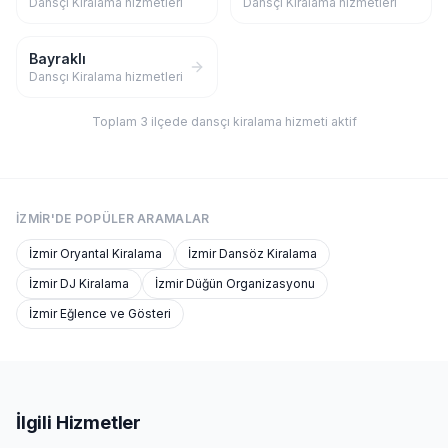
Dansçı Kiralama
hizmetleri
Dansçı Kiralama
hizmetleri
Bayraklı
Dansçı Kiralama
hizmetleri
Toplam
3
ilçede
dansçı kiralama
hizmeti aktif
İZMIR'DE
POPÜLER ARAMALAR
İzmir
Oryantal Kiralama
İzmir
Dansöz Kiralama
İzmir
DJ Kiralama
İzmir
Düğün Organizasyonu
İzmir
Eğlence ve Gösteri
İlgili Hizmetler