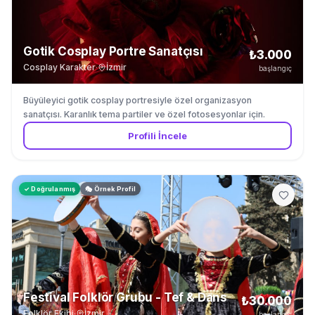
Gotik Cosplay Portre Sanatçısı
₺3.000
Cosplay Karakter
·
İzmir
başlangıç
Büyüleyici gotik cosplay portresiyle özel organizasyon
sanatçısı. Karanlık tema partiler ve özel fotosesyonlar için.
Profili İncele
✓ Doğrulanmış
🎭 Örnek Profil
Festival Folklör Grubu - Tef & Dans
₺30.000
Folklör Ekibi
·
İzmir
başlangıç