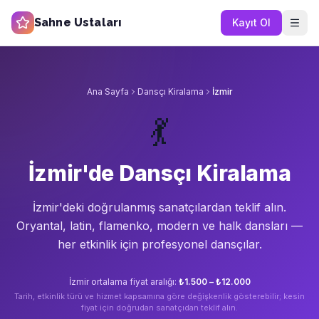
Sahne Ustaları
Kayıt Ol
Ana Sayfa
Dansçı Kiralama
İzmir
💃
İzmir'de Dansçı Kiralama
İzmir'de
ki doğrulanmış sanatçılardan teklif alın.
Oryantal, latin, flamenko, modern ve halk dansları —
her etkinlik için profesyonel dansçılar.
İzmir
ortalama fiyat aralığı:
₺1.500 – ₺12.000
Tarih, etkinlik türü ve hizmet kapsamına göre değişkenlik gösterebilir; kesin
fiyat için doğrudan sanatçıdan teklif alın.