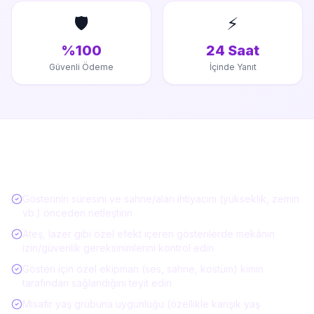
🛡️
⚡
%100
24 Saat
Güvenli Ödeme
İçinde Yanıt
Gösteri / Performans Kiralarken Kontrol
Listesi
Gösterinin süresini ve sahne/alan ihtiyacını (yükseklik, zemin
vb.) önceden netleştirin
Ateş, lazer gibi özel efekt içeren gösterilerde mekânın
izin/güvenlik gereksinimlerini kontrol edin
Gösteri için özel ekipman (ses, sahne, kostüm) kimin
tarafından sağlandığını teyit edin
Misafir yaş grubuna uygunluğu (özellikle karışık yaş