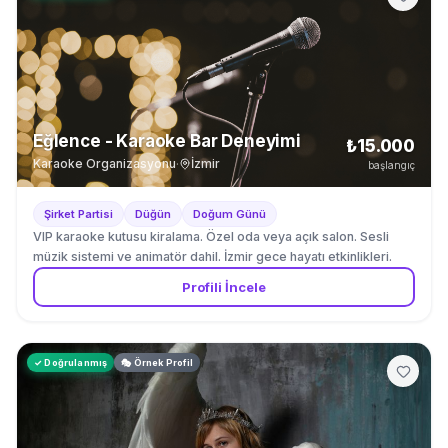
yaratıyoruz.
Eğlence - Karaoke Bar Deneyimi
₺15.000
Karaoke Organizasyonu
·
İzmir
başlangıç
Şirket Partisi
Düğün
Doğum Günü
VIP karaoke kutusu kiralama. Özel oda veya açık salon. Sesli
müzik sistemi ve animatör dahil. İzmir gece hayatı etkinlikleri.
Profili İncele
✓ Doğrulanmış
🎭 Örnek Profil