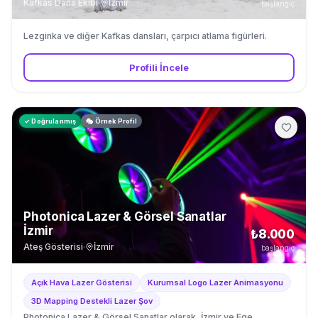
Kafkas Dans Ekibi
·
İzmir
başlangıç
Lezginka ve diğer Kafkas dansları, çarpıcı atlama figürleri.
Profili İncele
✓ Doğrulanmış
🎭 Örnek Profil
Photonica Lazer & Görsel Sanatlar
İzmir
₺8.000
Ateş Gösterisi
·
İzmir
başlangıç
Açık Hava Lazer Gösterisi
Kurumsal Logo Lazer Animasyonu
3D Mapping Destekli Lazer Şov
Photonica Lazer & Görsel Sanatlar olarak, İzmir ve Ege