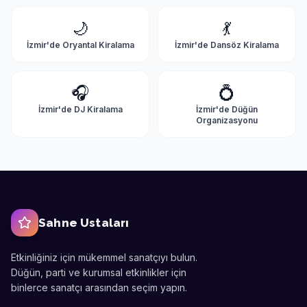
🌙
💃
İzmir'de
Oryantal Kiralama
İzmir'de
Dansöz Kiralama
🎧
💍
İzmir'de
DJ Kiralama
İzmir'de
Düğün
Organizasyonu
Sahne Ustaları
Etkinliğiniz için mükemmel sanatçıyı bulun.
Düğün, parti ve kurumsal etkinlikler için
binlerce sanatçı arasından seçim yapın.