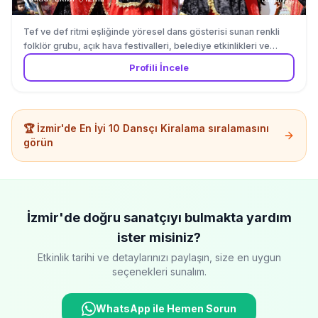
Tef ve def ritmi eşliğinde yöresel dans gösterisi sunan renkli
folklör grubu, açık hava festivalleri, belediye etkinlikleri ve
kültürel organizasyonlar için enerjik ve coşkulu sahne
Profili İncele
performansı gerçekleştirir.
🏆
İzmir'de
En İyi 10
Dansçı Kiralama
sıralamasını
görün
İzmir'de
doğru sanatçıyı bulmakta yardım
ister misiniz?
Etkinlik tarihi ve detaylarınızı paylaşın, size en uygun
seçenekleri sunalım.
WhatsApp ile Hemen Sorun