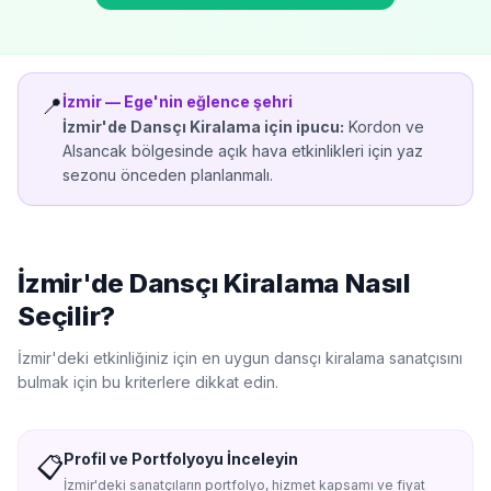
İzmir
—
Ege'nin eğlence şehri
📍
İzmir'de
Dansçı Kiralama
için ipucu:
Kordon ve
Alsancak bölgesinde açık hava etkinlikleri için yaz
sezonu önceden planlanmalı.
İzmir'de
Dansçı Kiralama
Nasıl
Seçilir?
İzmir'de
ki etkinliğiniz için en uygun
dansçı kiralama
sanatçısını
bulmak için bu kriterlere dikkat edin.
Profil ve Portfolyoyu İnceleyin
📋
İzmir'deki sanatçıların portfolyo, hizmet kapsamı ve fiyat