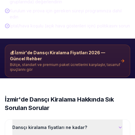
gruplarında) değerlendirin
Kurulum ve prova için gereken süreyi programınıza dahil
edin
İptal/hava koşulu (açık hava gösterileri için) politikasını sorun
💰
İzmir'de Dansçı Kiralama
Fiyatları 2026 —
Güncel Rehber
Bütçe, standart ve premium paket ücretlerini karşılaştır, tasarruf
ipuçlarını gör
İzmir'de
Dansçı Kiralama
Hakkında Sık
Sorulan Sorular
Dansçı kiralama fiyatları ne kadar?