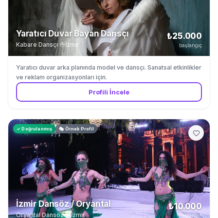
Yaratıcı Duvar Bayan Dansçı
₺25.000
Kabare Dansçı
·
İzmir
başlangıç
Yaratıcı duvar arka planında model ve dansçı. Sanatsal etkinlikler
ve reklam organizasyonları için.
Profili İncele
✓ Doğrulanmış
🎭 Örnek Profil
İzmir Dansöz / Oryantal
₺10.000
Oryantal Dansöz
·
İzmir
başlangıç