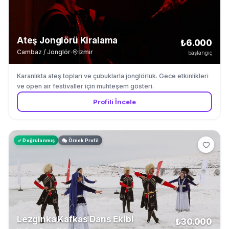
Ateş Jonglörü Kiralama
₺6.000
Cambaz / Jonglör
·
İzmir
başlangıç
Karanlıkta ateş topları ve çubuklarla jonglörlük. Gece etkinlikleri
ve open air festivaller için muhteşem gösteri.
Profili İncele
✓ Doğrulanmış
🎭 Örnek Profil
Lezginka Kafkas Dans Ekibi
₺30.000