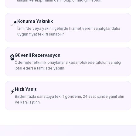
ulaşım ve ekipmanın dahil olup olmadığını sorun.
Konuma Yakınlık
📍
İzmir'de veya yakın ilçelerde hizmet veren sanatçılar daha
uygun fiyat teklifi sunabilir.
Güvenli Rezervasyon
🔒
Ödemeler etkinlik onaylanana kadar blokede tutulur; sanatçı
iptal ederse tam iade yapılır.
Hızlı Yanıt
⚡
Birden fazla sanatçıya teklif gönderin, 24 saat içinde yanıt alın
ve karşılaştırın.