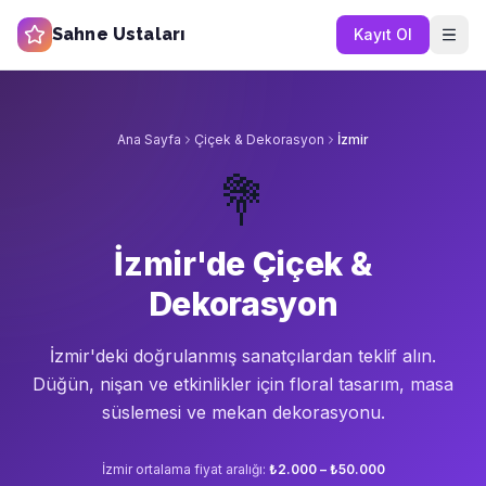
Sahne Ustaları
Kayıt Ol
Ana Sayfa
Çiçek & Dekorasyon
İzmir
💐
İzmir'de Çiçek &
Dekorasyon
İzmir'de
ki doğrulanmış sanatçılardan teklif alın.
Düğün, nişan ve etkinlikler için floral tasarım, masa
süslemesi ve mekan dekorasyonu.
İzmir
ortalama fiyat aralığı:
₺2.000 – ₺50.000