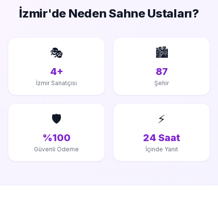
İzmir'de
Neden Sahne Ustaları?
🎭
🏙️
4+
87
İzmir Sanatçısı
Şehir
🛡️
⚡
%100
24 Saat
Güvenli Ödeme
İçinde Yanıt
Düğün / Davet Hizmeti Alırken Kontrol