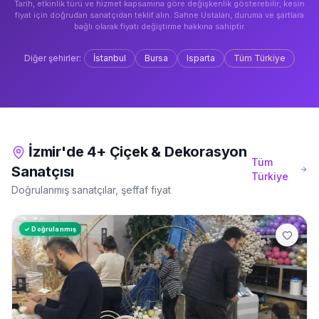
Tarih, etkinlik türü ve hizmet kapsamına göre değişkenlik gösterebilir; kesin
fiyat için doğrudan sanatçıdan teklif alın. Sahne Ustaları, duruma ve şartlara
bağlı olarak fiyatı değiştirme hakkına sahiptir.
Diğer şehirler:
İstanbul
Bursa
Isparta
Tüm Türkiye
İzmir'de 4+ Çiçek & Dekorasyon
Tüm
Sanatçısı
Türkiye
Doğrulanmış sanatçılar, şeffaf fiyat
✓ Doğrulanmış