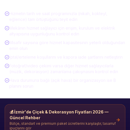
Listesi
Hizmetin tarih ve saat programınızla (nikah, kokteyl,
eğlence) tam örtüştüğünü teyit edin
Mekânın hizmet sağlayıcı için erişim, kurulum ve elektrik
altyapısına uygunluğunu kontrol edin
Misafir sayısına göre hizmet kapasitesinin yeterli olduğundan
emin olun
İptal/erteleme koşullarını ve kapora iade şartlarını netleştirin
Fotoğraf/video çekimi varsa diğer hizmet sağlayıcılarla
(müzik, dekorasyon) zamanlama çakışmasını kontrol edin
Hava durumuna bağlı (açık hava) bir organizasyon ise B
planını sorun
💰
İzmir'de Çiçek & Dekorasyon
Fiyatları 2026 —
Güncel Rehber
Bütçe, standart ve premium paket ücretlerini karşılaştır, tasarruf
ipuçlarını gör