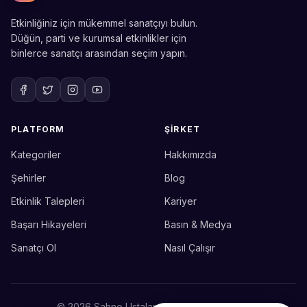
Etkinliğiniz için mükemmel sanatçıyı bulun.
Düğün, parti ve kurumsal etkinlikler için
binlerce sanatçı arasından seçim yapın.
PLATFORM
ŞIRKET
Kategoriler
Hakkımızda
Sahne Ustaları
Etkinlik uzmanınız
Şehirler
Blog
Etkinlik Talepleri
Kariyer
Merhaba! Size nasıl yardımcı
olabiliriz? WhatsApp üzerinden
Başarı Hikayeleri
Basın & Medya
bize ulaşabilirsiniz.
Sanatçı Ol
Nasıl Çalışır
Merhaba! Bilgi almak istiyorum.
© 2026 Sahne Ustaları. Tüm hakları saklıdır.