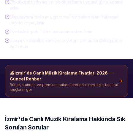
Elektrik/priz ihtiyacı ve mekânın buna uygunluğunu kontrol
edin
Ekip sayısını (solo mu, grup mu) ve sahne alanı ihtiyacını
mekân ile paylaşın
Özel istek şarkı listesi varsa önceden iletin
Ulaşım ve kurulum süresi için yeterli zaman bırakıldığından
emin olun
💰
İzmir'de Canlı Müzik Kiralama
Fiyatları 2026 —
Güncel Rehber
Bütçe, standart ve premium paket ücretlerini karşılaştır, tasarruf
ipuçlarını gör
İzmir'de
Canlı Müzik Kiralama
Hakkında Sık
Sorulan Sorular