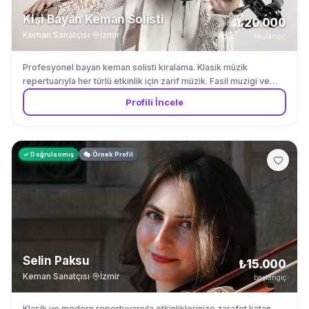
Kişi Bayan Keman Solisti
₺20.000
Keman Sanatçısı
·
İzmir
başlangıç
Profesyonel bayan keman solisti kiralama. Klasik müzik
repertuarıyla her türlü etkinlik için zarif müzik. Fasil muzigi ve
Turk muzigi repertuvarinda uzmandir.
Profili İncele
✓ Doğrulanmış
🎭 Örnek Profil
Selin Paksu
₺15.000
Keman Sanatçısı
·
İzmir
başlangıç
Klasik ve modern repertuvarıyla etkinliklerinize zarafet katan