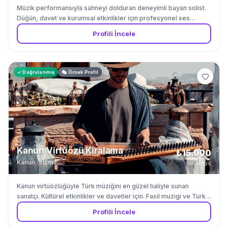
Müzik performansıyla sahneyi dolduran deneyimli bayan solist.
Düğün, davet ve kurumsal etkinlikler için profesyonel ses
sanatçısı.
Profili İncele
✓ Doğrulanmış
🎭 Örnek Profil
Kanun Virtüözü Kiralama
₺15.000
Kanun
·
İzmir
başlangıç
Kanun virtüözlüğüyle Türk müziğini en güzel haliyle sunan
sanatçı. Kültürel etkinlikler ve davetler için. Fasil muzigi ve Turk
muzigi repertuvarinda uzmandir.
Profili İncele