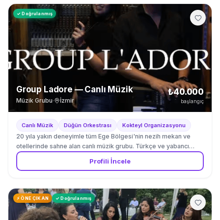
✓ Doğrulanmış
Group Ladore — Canlı Müzik
₺40.000
Müzik Grubu
·
İzmir
başlangıç
Canlı Müzik
Düğün Orkestrası
Kokteyl Organizasyonu
20 yıla yakın deneyimle tüm Ege Bölgesi'nin nezih mekan ve
otellerinde sahne alan canlı müzik grubu. Türkçe ve yabancı
(İngilizce, Fransızca, İspanyolca) 80'ler, 90'lar, 2000'ler
Profili İncele
hareketli pop ve Latin repertuvar. Düğün, kokteyl, otel ve lüks
mekan organizasyonları. 2026 yaz sezonu Bodrum/Muğla.
Instagram: instagram.com/groupladore
⚡ ÖNE ÇIKAN
✓ Doğrulanmış