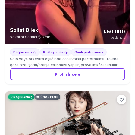
Solist Dilek
₺50.000
Vokalist Sarkici
·
İzmir
başlangıç
Düğün müziği
Kokteyl müziği
Canlı performans
Solo veya orkestra eşliğinde canlı vokal performansı. Talebe
göre özel şarkı/aranje çalışması yapılır, prova imkânı sunulur.
Profili İncele
✓ Doğrulanmış
🎭 Örnek Profil