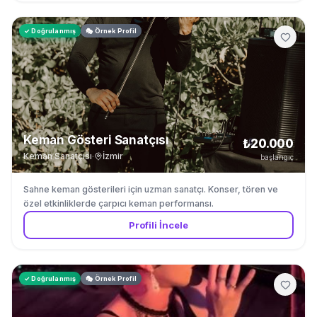
✓ Doğrulanmış
🎭 Örnek Profil
Keman Gösteri Sanatçısı
₺20.000
Keman Sanatçısı
·
İzmir
başlangıç
Sahne keman gösterileri için uzman sanatçı. Konser, tören ve
özel etkinliklerde çarpıcı keman performansı.
Profili İncele
✓ Doğrulanmış
🎭 Örnek Profil