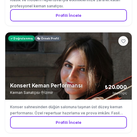
profesyonel keman sanatçısı.
Profili İncele
✓ Doğrulanmış
🎭 Örnek Profil
Konsert Keman Performansı
₺20.000
Keman Sanatçısı
·
İzmir
başlangıç
Konser sahnesinden düğün salonuna taşınan üst düzey keman
performansı. Özel repertuar hazırlama ve prova imkânı. Fasil
muzigi ve Turk muzigi repertuvarinda uzmandir.
Profili İncele