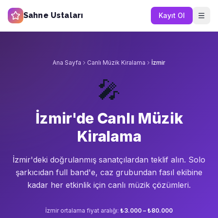
Sahne Ustaları
Kayıt Ol
Ana Sayfa
Canlı Müzik Kiralama
İzmir
🎤
İzmir'de Canlı Müzik
Kiralama
İzmir'de
ki doğrulanmış sanatçılardan teklif alın.
Solo
şarkıcıdan full band'e, caz grubundan fasıl ekibine
kadar her etkinlik için canlı müzik çözümleri.
İzmir
ortalama fiyat aralığı:
₺3.000 – ₺80.000