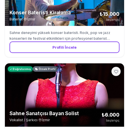
Konser Bateristi Kiralama
₺15.000
Baterist
·
İzmir
başlangıç
Sahne deneyimi yüksek konser bateristi. Rock, pop ve jazz
konserleri ile festival etkinlikleri için profesyonel baterist
kiralama.
Profili İncele
✓ Doğrulanmış
🎭 Örnek Profil
Sahne Sanatçısı Bayan Solist
₺6.000
Vokalist / Şarkıcı
·
İzmir
başlangıç