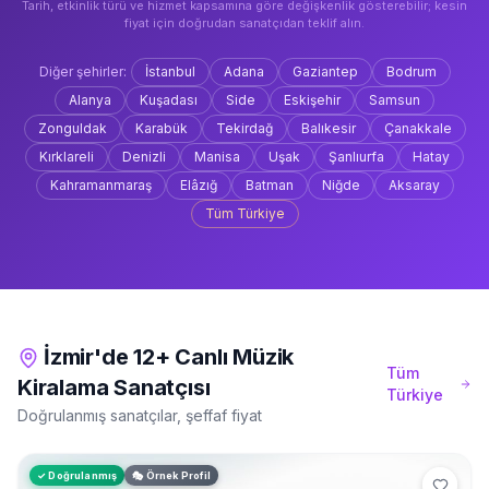
Tarih, etkinlik türü ve hizmet kapsamına göre değişkenlik gösterebilir; kesin
fiyat için doğrudan sanatçıdan teklif alın.
Diğer şehirler:
İstanbul
Adana
Gaziantep
Bodrum
Alanya
Kuşadası
Side
Eskişehir
Samsun
Zonguldak
Karabük
Tekirdağ
Balıkesir
Çanakkale
Kırklareli
Denizli
Manisa
Uşak
Şanlıurfa
Hatay
Kahramanmaraş
Elâzığ
Batman
Niğde
Aksaray
Tüm Türkiye
İzmir'de 12+ Canlı Müzik
Tüm
Kiralama Sanatçısı
Türkiye
Doğrulanmış sanatçılar, şeffaf fiyat
✓ Doğrulanmış
🎭 Örnek Profil