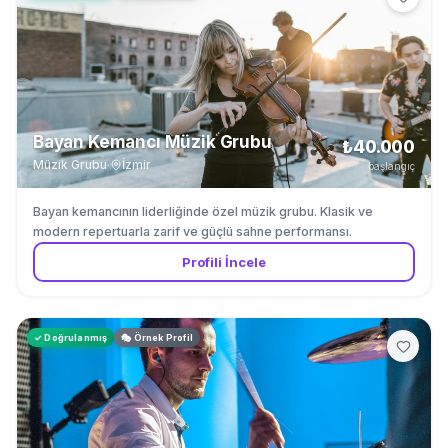
Bayan Kemancı Müzik Grubu
₺40.000
Müzik Grubu
·
İzmir
başlangıç
Bayan kemancının liderliğinde özel müzik grubu. Klasik ve
modern repertuarla zarif ve güçlü sahne performansı.
Profili İncele
✓ Doğrulanmış
🎭 Örnek Profil