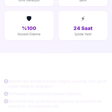
İzmir Sanatçısı
Şehir
🛡️
⚡
%100
24 Saat
Güvenli Ödeme
İçinde Yanıt
Müzisyen / Canlı Müzik Kiralarken Kontrol
Listesi
Repertuvarın etkinlik türünüze (düğün, kurumsal, özel gece)
uygun olduğunu doğrulayın
Performans süresini ve ara sayısını netleştirin
Ses sistemi ekip tarafından mı sağlanıyor yoksa mekânda
mevcut mu, önceden teyit edin