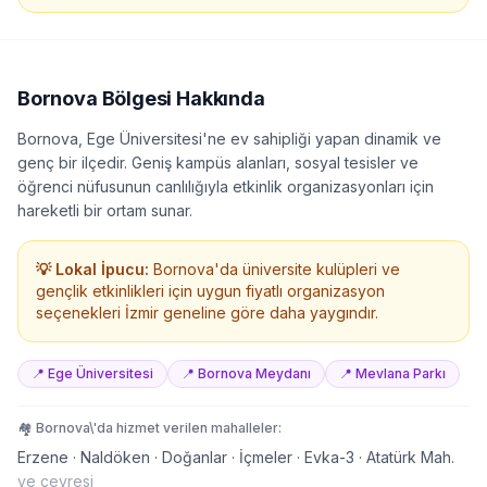
Bornova
Bölgesi Hakkında
Bornova, Ege Üniversitesi'ne ev sahipliği yapan dinamik ve
genç bir ilçedir. Geniş kampüs alanları, sosyal tesisler ve
öğrenci nüfusunun canlılığıyla etkinlik organizasyonları için
hareketli bir ortam sunar.
💡 Lokal İpucu:
Bornova'da üniversite kulüpleri ve
gençlik etkinlikleri için uygun fiyatlı organizasyon
seçenekleri İzmir geneline göre daha yaygındır.
📍
Ege Üniversitesi
📍
Bornova Meydanı
📍
Mevlana Parkı
🏘️
Bornova
\'da hizmet verilen mahalleler:
Erzene · Naldöken · Doğanlar · İçmeler · Evka-3 · Atatürk Mah.
ve çevresi