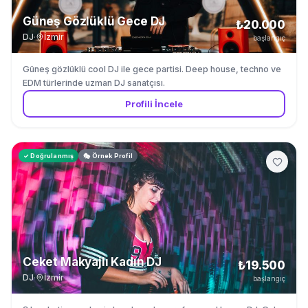
Güneş Gözlüklü Gece DJ
₺20.000
DJ
·
İzmir
başlangıç
Güneş gözlüklü cool DJ ile gece partisi. Deep house, techno ve
EDM türlerinde uzman DJ sanatçısı.
Profili İncele
✓ Doğrulanmış
🎭 Örnek Profil
Ceket Makyajlı Kadın DJ
₺19.500
DJ
·
İzmir
başlangıç