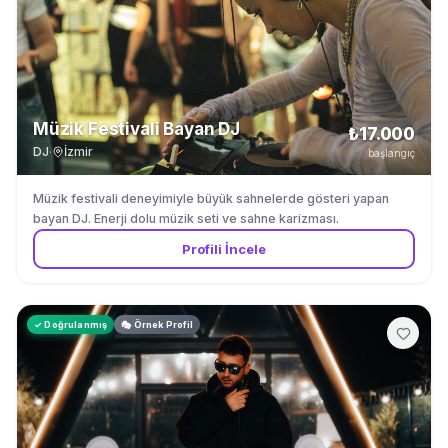
Müzik Festivali Bayan DJ
₺17.000
DJ
·
İzmir
başlangıç
Müzik festivali deneyimiyle büyük sahnelerde gösteri yapan
bayan DJ. Enerji dolu müzik seti ve sahne karizması.
Profili İncele
✓ Doğrulanmış
🎭 Örnek Profil