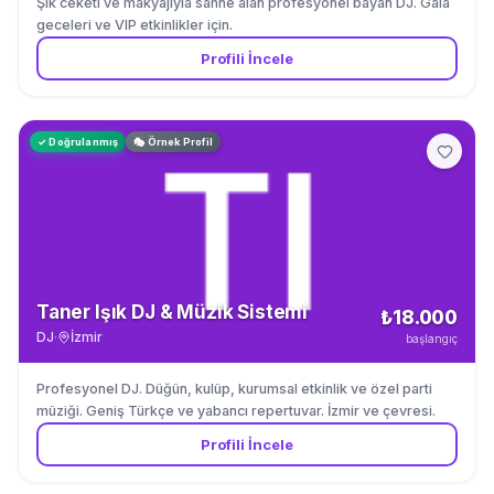
Şık ceketi ve makyajıyla sahne alan profesyonel bayan DJ. Gala
geceleri ve VIP etkinlikler için.
Profili İncele
✓ Doğrulanmış
🎭 Örnek Profil
Taner Işık DJ & Müzik Sistemi
₺18.000
DJ
·
İzmir
başlangıç
Profesyonel DJ. Düğün, kulüp, kurumsal etkinlik ve özel parti
müziği. Geniş Türkçe ve yabancı repertuvar. İzmir ve çevresi.
Profili İncele