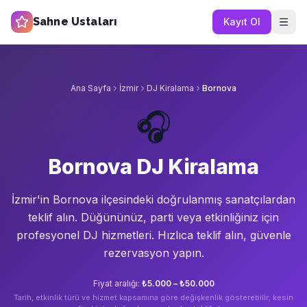
Sahne Ustaları
Kayıt Ol
Ana Sayfa
İzmir
DJ Kiralama
Bornova
🎧
Bornova DJ Kiralama
İzmir'in
Bornova
ilçesindeki doğrulanmış sanatçılardan
teklif alın.
Düğününüz, parti veya etkinliğiniz için
profesyonel DJ hizmetleri. Hızlıca teklif alın, güvenle
rezervasyon yapın.
Fiyat aralığı:
₺5.000 – ₺50.000
Tarih, etkinlik türü ve hizmet kapsamına göre değişkenlik gösterebilir; kesin