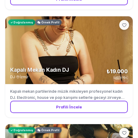
✓ Doğrulanmış
🎭 Örnek Profil
Kapalı Mekan Kadın DJ
₺19.000
DJ
·
İzmir
başlangıç
Kapalı mekan partilerinde müzik miksleyen profesyonel kadın
DJ. Electronic, house ve pop karışımı setlerle geceyi zirveye
taşıyor.
Profili İncele
✓ Doğrulanmış
🎭 Örnek Profil