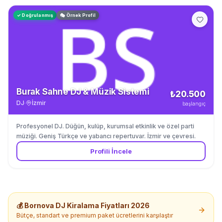
✓ Doğrulanmış
🎭 Örnek Profil
Burak Sahne DJ & Müzik Sistemi
₺20.500
DJ
·
İzmir
başlangıç
Profesyonel DJ. Düğün, kulüp, kurumsal etkinlik ve özel parti
müziği. Geniş Türkçe ve yabancı repertuvar. İzmir ve çevresi.
Profili İncele
💰
Bornova
DJ Kiralama
Fiyatları 2026
Bütçe, standart ve premium paket ücretlerini karşılaştır