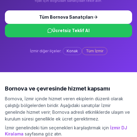
fiyat için doğrudan sanatçıdan teklif alın.
Tüm
Bornova
Sanatçıları
Ücretsiz Teklif Al
İzmir
diğer ilçeler:
Konak
Tüm
İzmir
Bornova
ve çevresinde hizmet kapsamı
Bornova
,
İzmir
içinde hizmet veren ekiplerin düzenli olarak
çalıştığı bölgelerden biridir. Aşağıdaki sanatçılar
İzmir
genelinde hizmet verir;
Bornova
adresli etkinliklerde ulaşım ve
kurulum süresi genellikle ek ücret gerektirmez.
İzmir
genelindeki tüm seçenekleri karşılaştırmak için
İzmir
DJ
Kiralama
sayfasına göz atın.