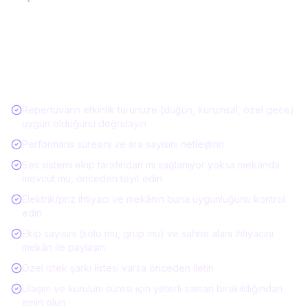
Müzisyen / Canlı Müzik Kiralarken Kontrol
Listesi
Repertuvarın etkinlik türünüze (düğün, kurumsal, özel gece)
uygun olduğunu doğrulayın
Performans süresini ve ara sayısını netleştirin
Ses sistemi ekip tarafından mı sağlanıyor yoksa mekânda
mevcut mu, önceden teyit edin
Elektrik/priz ihtiyacı ve mekânın buna uygunluğunu kontrol
edin
Ekip sayısını (solo mu, grup mu) ve sahne alanı ihtiyacını
mekân ile paylaşın
Özel istek şarkı listesi varsa önceden iletin
Ulaşım ve kurulum süresi için yeterli zaman bırakıldığından
emin olun